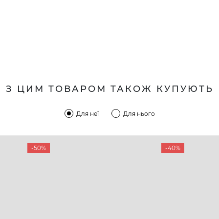
З ЦИМ ТОВАРОМ ТАКОЖ КУПУЮТЬ
Для неї
Для нього
-50%
-40%
КОМПАНІЯ
КЛІЄН
:00 — 19:00
Про компанію
Новини 