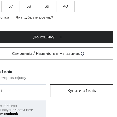
37
38
39
40
сітка
Як підібрати розмір?
До кошику
Самовивіз / Наявність в магазинах
 1 клік
номер телефону
Купити в 1 клік
х 1 050 грн
Покупка Частинами
monobank