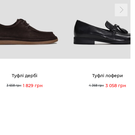
ма лояльності
Мої закази
а і оплата
Мої перегляди
я і повернення
 покупців
питання
Туфлі дербі
Туфлі лофери
ція з догляду
1 829 грн
3 058 грн
3 658 грн
4 368 грн