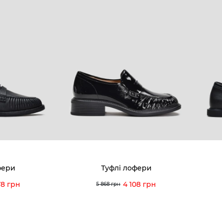
фери
Туфлі лофери
78 грн
4 108 грн
5 868 грн