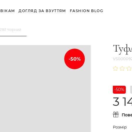
ВІКАМ
ДОГЛЯД ЗА ВЗУТТЯМ
FASHION BLOG
2161 Чорний
Туф
VS000092
-50%
3 1
Пов
Розмір