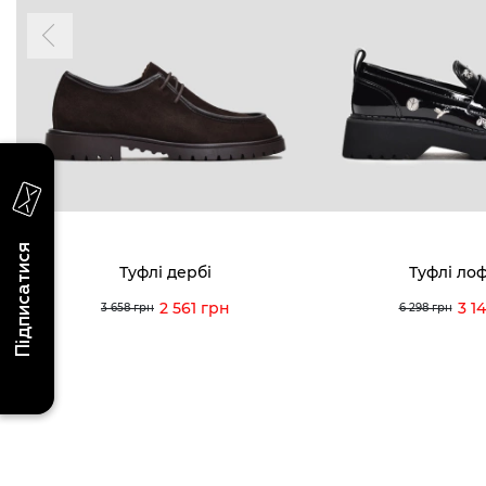
надходження, ексклюзивні акції та події
0 (993) 5
Для неї
Для нього
0 (933) 3
0 (973) 8
Viber
Telegram
info@vitt
Підписатися
Туфлі дербі
Туфлі ло
2 561 грн
3 1
3 658 грн
6 298 грн
Умови використання
Політика конфіденційності
© 2026 V