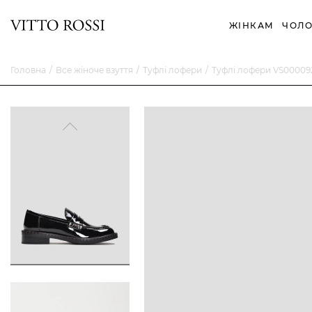
ЖІНКАМ
ЧОЛО
Головна
Все жіноче взуття
Туфлі лофери
Туфлі лофери VS00009