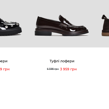
8-60-56
Ми пишаємось
Програ
5-59-12
9-43-98
Вакансії та Робота
Доставк
Наші магазини
Гаранті
Договір оферти
Відгуки
orossi.ua
Задати 
фери
Туфлі лофери
Інструк
49 грн
3 959 грн
6 598 грн
itto Rossi