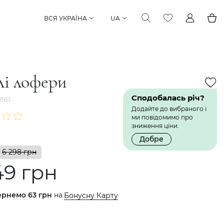
ВСЯ УКРАЇНА
UA
лі лофери
Сподобалась річ?
161
Додайте до вибраного і
ми повідомимо про
зниження ціни.
Добре
6 298 грн
49 грн
ернемо
63 грн
на
Бонусну Карту