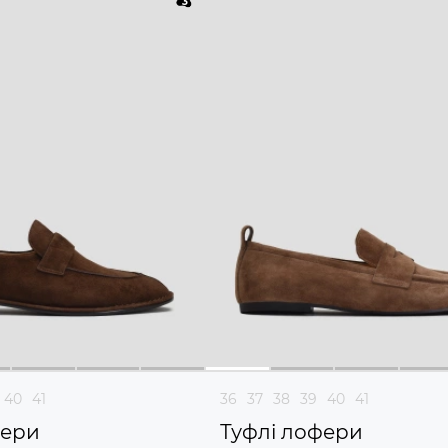
40
41
36
37
38
39
40
41
фери
Туфлі лофери