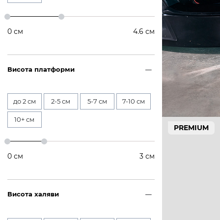
0
см
4.6
см
Висота платформи
до 2 см
2-5 см
5-7 см
7-10 см
10+ см
PREMIUM
0
см
3
см
Висота халяви