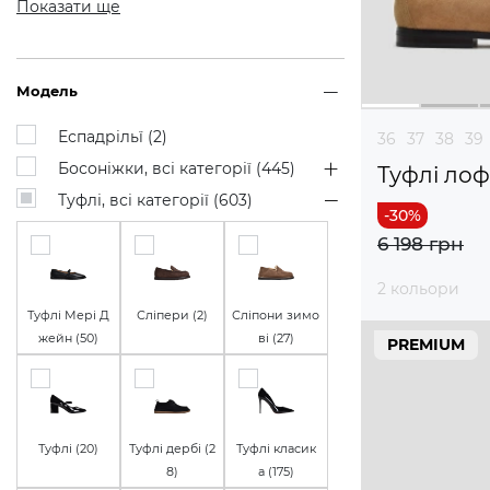
Показати ще
Модель
Еспадрільї (
2
)
36
37
38
39
Босоніжки, всі категорії (
445
)
Туфлі ло
Туфлі, всі категорії (
603
)
6 198 грн
2 кольори
Туфлі Мері Д
Сліпери (
2
)
Сліпони зимо
жейн (
50
)
ві (
27
)
PREMIUM
Туфлі (
20
)
Туфлі дербі (
2
Туфлі класик
8
)
а (
175
)