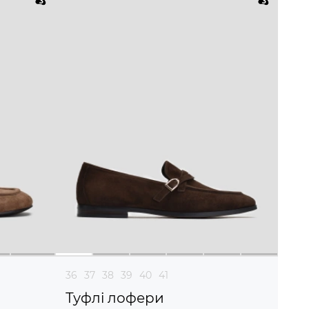
36
37
38
39
40
41
Туфлі лофери