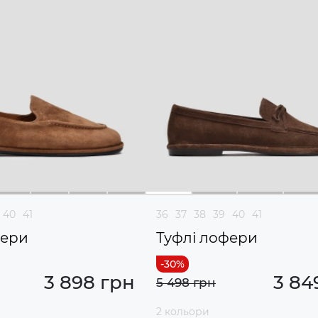
40
41
36
37
38
39
40
41
фери
Туфлі лофери
3 898 грн
3 84
5 498 грн
2 кольори