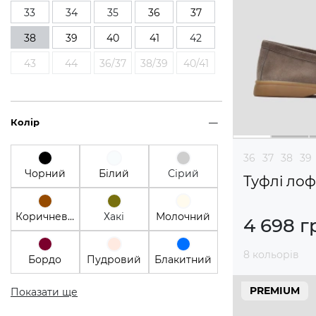
33
34
35
36
37
38
39
40
41
42
43
44
36/37
38/39
40/41
Колір
36
37
38
39
Чорний
Білий
Сірий
Туфлі ло
Коричневий
Хакі
Молочний
4 698 г
8 кольорів
Бордо
Пудровий
Блакитний
PREMIUM
Показати ще