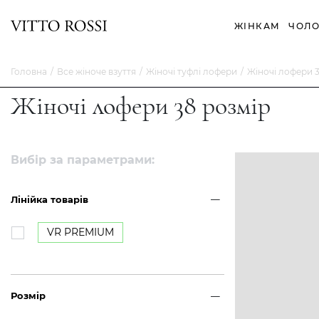
ЖІНКАМ
ЧОЛО
Головна
Все жіноче взуття
Жіночі туфлі лофери
Жіночі лофери 
Жіночі лофери 38 розмір
Вибір за параметрами:
Лінійка товарів
VR PREMIUM
Розмір