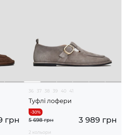
36
37
38
39
40
41
Туфлі лофери
9 грн
3 989 грн
5 698 грн
2 кольори