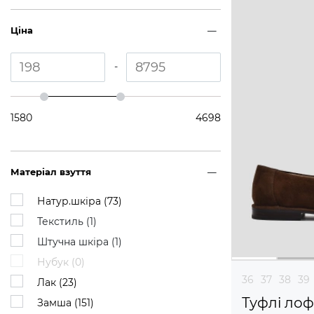
Ціна
-
1580
4698
Матеріал взуття
Натур.шкіра (
73
)
Текстиль (
1
)
Штучна шкіра (
1
)
Нубук (
0
)
36
37
38
39
Лак (
23
)
Туфлі ло
Замша (
151
)