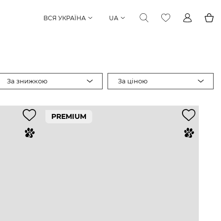
ВСЯ УКРАЇНА
UA
За знижкою
За ціною
PREMIUM