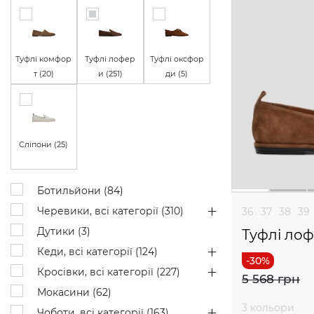
Туфлі комфор
Туфлі лофер
Туфлі оксфор
т (
20
)
и (
251
)
ди (
5
)
Сліпони (
25
)
Ботильйони (
84
)
Черевики, всі категорії (
310
)
36
37
38
39
Дутики (
3
)
Туфлі ло
Кеди, всі категорії (
124
)
Кросівки, всі категорії (
227
)
5 568 грн
Мокасини (
62
)
3 кольори
Чоботи, всі категорії (
163
)