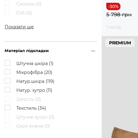
Силікон (
0
)
EVA (
0
)
5 798 грн
Показати ще
1 колір
PREMIUM
Матеріал підкладки
Штучна шкіра (
1
)
Мікрофібра (
20
)
Натур.шкіра (
119
)
Натур. хутро (
11
)
Шерсть (
0
)
Текстиль (
34
)
Штучне хутро (
0
)
Євро вовна (
0
)