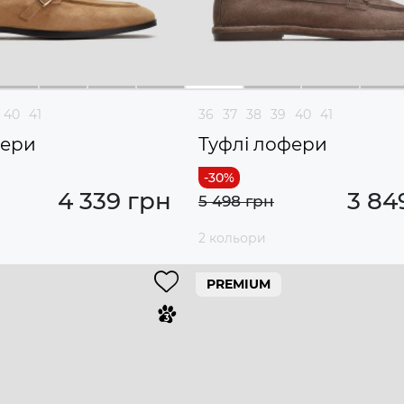
40
41
36
37
38
39
40
41
фери
Туфлі лофери
4 339 грн
3 84
5 498 грн
2 кольори
PREMIUM