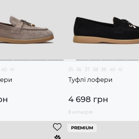
40
41
35
36
37
38
39
40
41
фери
Туфлі лофери
рн
4 698 грн
8 кольорів
PREMIUM