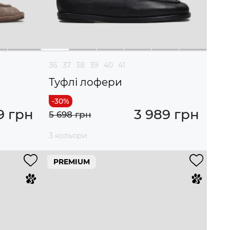
36
37
38
39
40
41
Туфлі лофери
9 грн
3 989 грн
5 698 грн
3 кольори
PREMIUM