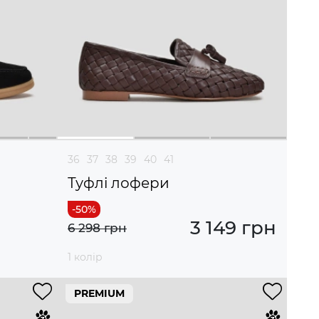
36
37
38
39
40
41
Туфлі лофери
3 149 грн
6 298 грн
1 колір
PREMIUM