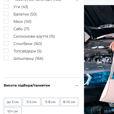
Уги (
43
)
Балетки (
50
)
Мюлі (
141
)
Сабо (
17
)
Силіконове взуття (
15
)
Слінгбеки (
160
)
Топсайдери (
5
)
Шльопанці (
166
)
Висота підбора/танкетки
до 3 см
3-5 см
5-8 см
8-10 см
10+ см