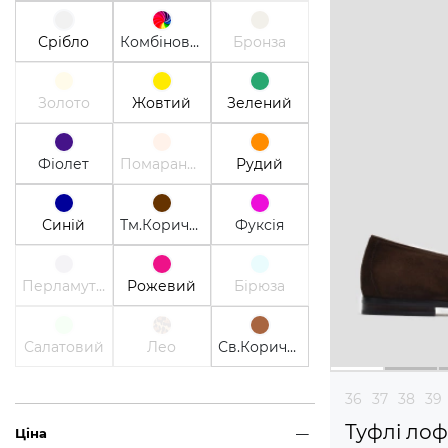
Срібло
Комбінований
Бронза
Золото
Жовтий
Зелений
Фіолет
Помаранчевий
Рудий
Синій
Тм.Коричневий
Фуксія
Перламутр
Рожевий
Бірюза
Салатовий
Лео
Св.Коричневий
36
37
38
39
Туфлі ло
Ціна