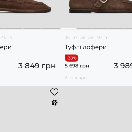
40
41
36
37
38
39
40
41
фери
Туфлі лофери
3 849 грн
3 98
5 698 грн
2 кольори