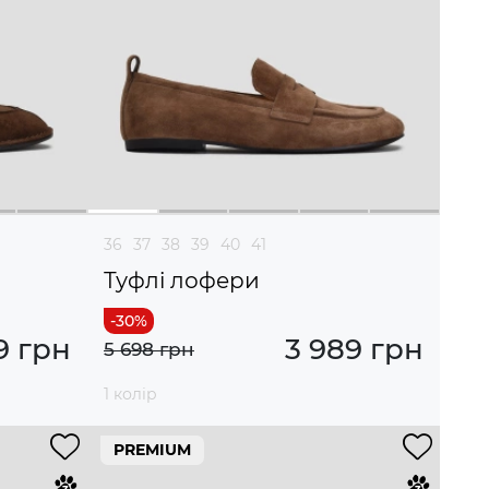
36
37
38
39
40
41
Туфлі лофери
9 грн
3 989 грн
5 698 грн
1 колір
PREMIUM