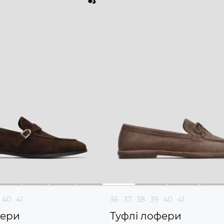
40
41
36
37
38
39
40
41
фери
Туфлі лофери