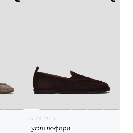
36
39
40
41
Туфлі лофери