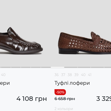
40
36
37
38
39
40
41
фери
Туфлі лофери
4 108 грн
3 32
6 658 грн
2 кольори