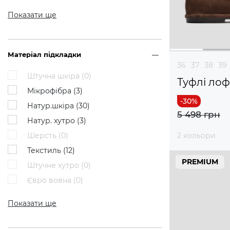
Показати ще
Матеріал підкладки
36
37
38
39
Штучна шкіра (
0
)
Туфлі ло
Мікрофібра (
3
)
Натур.шкіра (
30
)
5 498 грн
Натур. хутро (
3
)
Шерсть (
0
)
2 кольори
Текстиль (
12
)
PREMIUM
Штучне хутро (
0
)
Євро вовна (
0
)
Показати ще