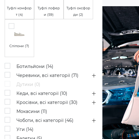
Туфлі комфор
Туфлі лофер
Туфлі оксфор
т (
4
)
и (
59
)
ди (
2
)
Сліпони (
7
)
Ботильйони (
14
)
Черевики, всі категорії (
71
)
Дутики (
0
)
Кеди, всі категорії (
10
)
Кросівки, всі категорії (
30
)
Мокасини (
11
)
Чоботи, всі категорії (
46
)
Уги (
14
)
Балетки (
5
)