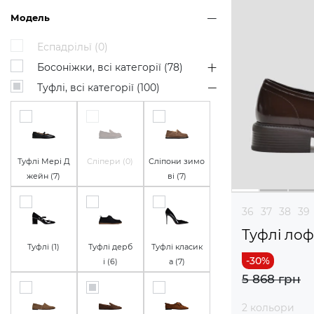
Модель
Еспадрільї (
0
)
Босоніжки, всі категорії (
78
)
Туфлі, всі категорії (
100
)
Туфлі Мері Д
Сліпери (
0
)
Сліпони зимо
жейн (
7
)
ві (
7
)
36
37
38
39
Туфлі ло
Туфлі (
1
)
Туфлі дерб
Туфлі класик
і (
6
)
а (
7
)
5 868 грн
2 кольори