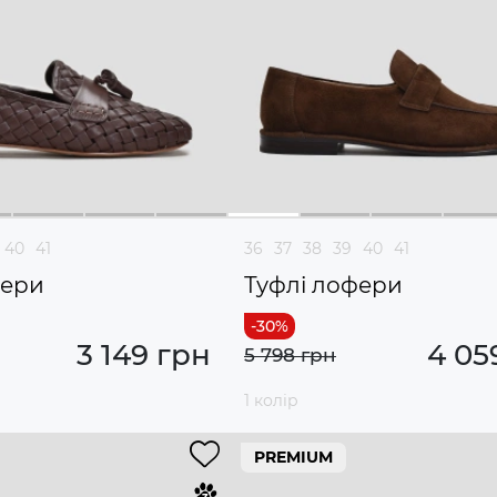
40
41
36
37
38
39
40
41
фери
Туфлі лофери
3 149 грн
4 05
5 798 грн
1 колір
PREMIUM