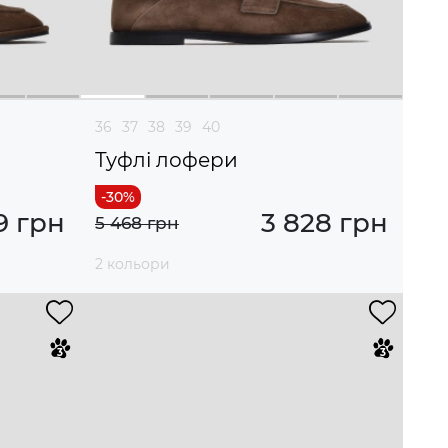
36
37
38
39
40
Туфлі лофери
9 грн
3 828 грн
5 468 грн
2 кольори