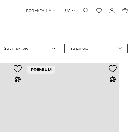
ВСЯ УКРАЇНА
UA
За знижкою
За ціною
PREMIUM