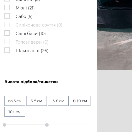
Мюлі (
21
)
Сабо (
5
)
Силіконове взуття (
0
)
Слінгбеки (
10
)
Топсайдери (
0
)
Шльопанці (
26
)
Висота підбора/танкетки
до 3 см
3-5 см
5-8 см
8-10 см
10+ см