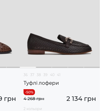
36
37
38
39
40
41
Туфлі лофери
9 грн
2 134 грн
4 268 грн
2 кольори