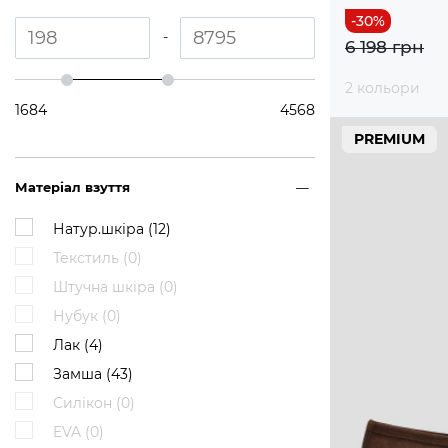
-
6 198 грн
2 кольори
1684
4568
PREMIUM
Матеріал взуття
Натур.шкіра (
12
)
Текстиль (
0
)
Штучна шкіра (
0
)
Нубук (
0
)
Лак (
4
)
Замша (
43
)
Силікон (
0
)
EVA (
0
)