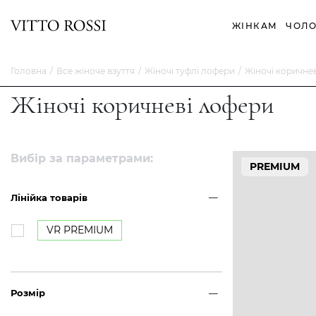
ЖІНКАМ
ЧОЛО
Головна
Все жіноче взуття
Жіночі туфлі лофери
Жіночі коричне
Жіночі коричневі лофери
Вибір за параметрами:
PREMIUM
Лінійка товарів
VR PREMIUM
Розмір