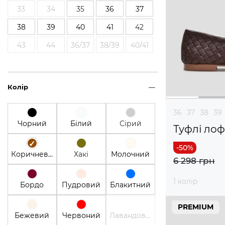
33
34
35
36
37
38
39
40
41
42
43
44
36/37
38/39
40/41
Колір
36
37
38
39
Чорний
Білий
Сірий
Туфлі ло
Коричневий
Хакі
Молочний
6 298 грн
1 колір
Бордо
Пудровий
Блакитний
PREMIUM
Бежевий
Червоний
Лавандовый