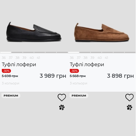
36
37
38
39
40
41
36
37
38
39
40
41
Туфлі лофери
Туфлі лофери
3 989 грн
3 898 грн
5 698 грн
5 568 грн
3 кольори
3 кольори
PREMIUM
PREMIUM