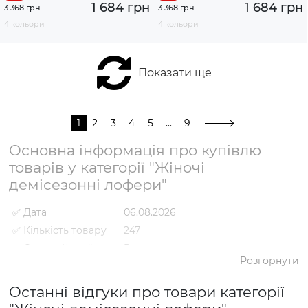
1 684 грн
1 684 грн
3 368 грн
3 368 грн
4 кольори
4 кольори
Показати ще
1
2
3
4
5
...
9
Основна інформація про купівлю
товарів у категорії "Жіночі
демісезонні лофери"
✅ Дата
06.08.2026
✅ Кількість товару
247
✅ Середній рейтинг
5
Розгорнути
✅ Середня ціна
3029 грн
✅ Найдешевший
Останні відгуки про товари категорії
1684 грн
товар