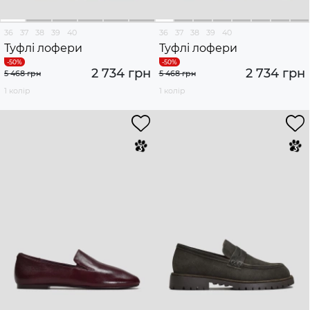
36
37
38
39
40
36
37
38
39
40
Туфлі лофери
Туфлі лофери
2 734 грн
2 734 грн
5 468 грн
5 468 грн
1 колір
1 колір