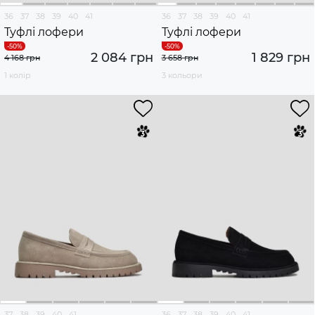
36
37
38
39
40
41
36
37
38
39
40
41
Туфлі лофери
Туфлі лофери
2 084 грн
1 829 грн
4 168 грн
3 658 грн
1 колір
3 кольори
37
38
39
40
41
36
37
38
39
40
41