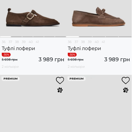
36
37
38
39
40
41
36
37
38
39
40
41
Туфлі лофери
Туфлі лофери
3 989 грн
3 989 грн
5 698 грн
5 698 грн
2 кольори
2 кольори
PREMIUM
PREMIUM