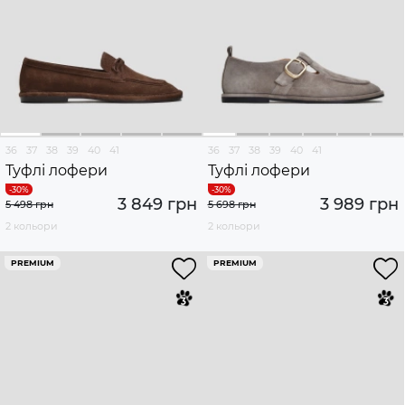
36
37
38
39
40
41
36
37
38
39
40
41
Туфлі лофери
Туфлі лофери
3 849 грн
3 989 грн
5 498 грн
5 698 грн
2 кольори
2 кольори
PREMIUM
PREMIUM