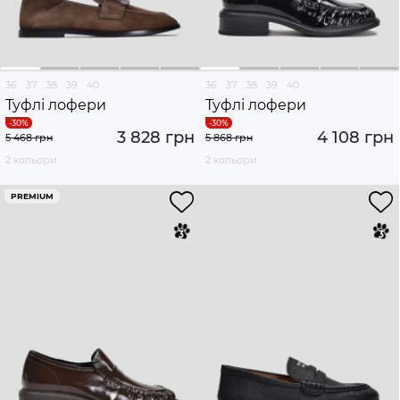
36
37
38
39
40
36
37
38
39
40
Туфлі лофери
Туфлі лофери
3 828 грн
4 108 грн
5 468 грн
5 868 грн
2 кольори
2 кольори
PREMIUM