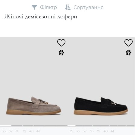
Фільтр
Сортування
Жіночі демісезонні лофери
36
37
38
39
40
41
35
36
37
38
39
40
41