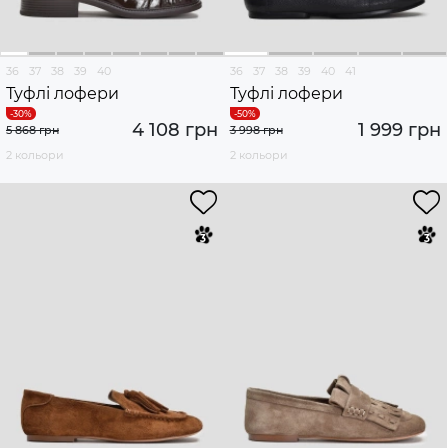
36
37
38
39
40
36
37
38
39
40
41
Туфлі лофери
Туфлі лофери
4 108 грн
1 999 грн
5 868 грн
3 998 грн
2 кольори
2 кольори