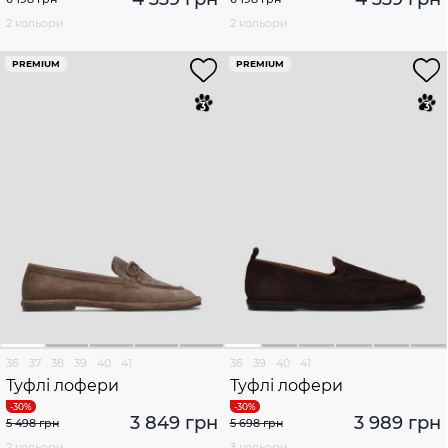
2 кольори
2 кольори
PREMIUM
PREMIUM
36
37
38
39
40
41
36
39
40
41
Туфлі лофери
Туфлі лофери
3 849 грн
3 989 грн
5 498 грн
5 698 грн
2 кольори
3 кольори