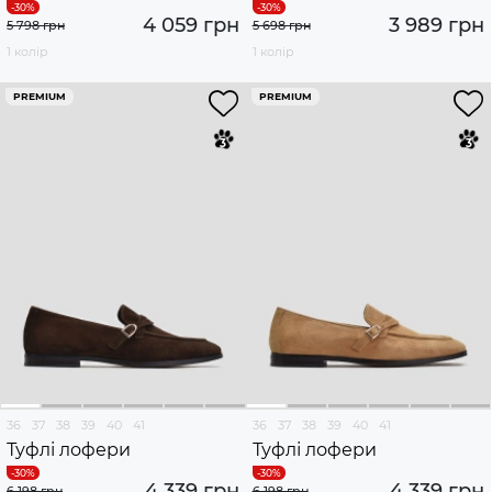
4 059 грн
3 989 грн
5 798 грн
5 698 грн
1 колір
1 колір
PREMIUM
PREMIUM
36
37
38
39
40
41
36
37
38
39
40
41
Туфлі лофери
Туфлі лофери
4 339 грн
4 339 грн
6 198 грн
6 198 грн