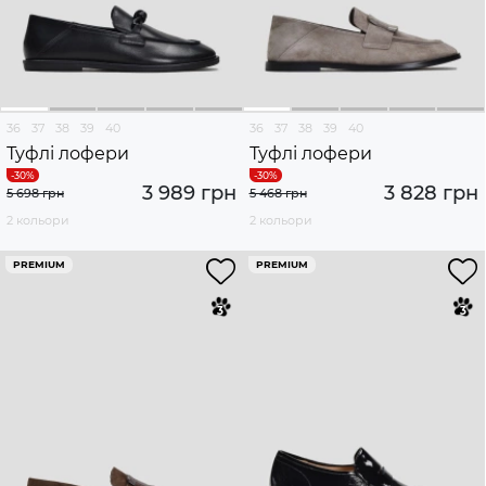
36
37
38
39
40
36
37
38
39
40
Туфлі лофери
Туфлі лофери
3 989 грн
3 828 грн
5 698 грн
5 468 грн
2 кольори
2 кольори
PREMIUM
PREMIUM