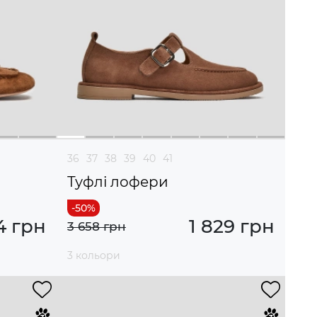
36
37
38
39
40
41
Туфлі лофери
4 грн
1 829 грн
3 658 грн
3 кольори