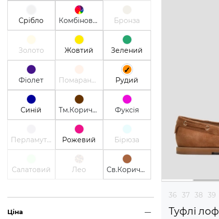
Срібло
Комбінований
Бронза
Золото
Жовтий
Зелений
Фіолет
Помаранчевий
Рудий
Синій
Тм.Коричневий
Фуксія
Перламутр
Рожевий
Бірюза
Салатовий
Лео
Св.Коричневий
36
37
38
39
Туфлі ло
Ціна