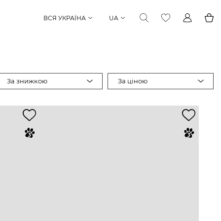
ВСЯ УКРАЇНА
UA
За знижкою
За ціною