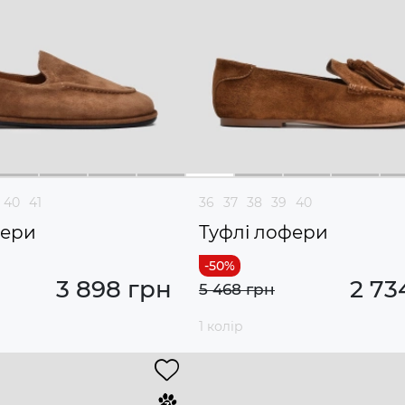
40
41
36
37
38
39
40
фери
Туфлі лофери
3 898 грн
2 73
5 468 грн
1 колір