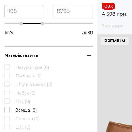
-
4 598 грн
2 кольори
1829
3898
PREMIUM
Матеріал взуття
Натур.шкіра (
0
)
Текстиль (
0
)
Штучна шкіра (
0
)
Нубук (
0
)
Лак (
0
)
Замша (
8
)
Силікон (
0
)
EVA (
0
)