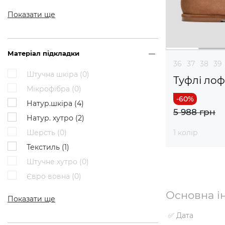
Показати ще
Матеріал підкладки
36
37
38
39
Штучна шкіра (
0
)
Туфлі ло
Мікрофібра (
0
)
Натур.шкіра (
4
)
5 988 грн
Натур. хутро (
2
)
Шерсть (
0
)
1 колір
Текстиль (
1
)
Штучне хутро (
0
)
Євро вовна (
0
)
Основна ін
Показати ще
✅ Дата