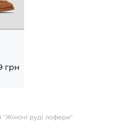
9 грн
ї "Жіночі руді лофери"