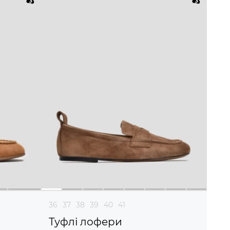
36
37
38
39
40
41
Туфлі лофери