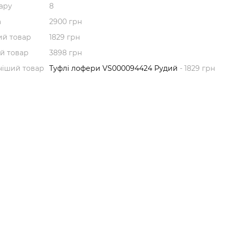
вару
8
а
2900 грн
й товар
1829 грн
й товар
3898 грн
ніший товар
Туфлі лофери VS000094424 Рудий
- 1829 грн