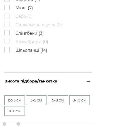
Мюлі (
7
)
Сабо (
0
)
Силіконове взуття (
0
)
Слінгбеки (
3
)
Топсайдери (
0
)
Шльопанці (
14
)
Висота підбора/танкетки
до 3 см
3-5 см
5-8 см
8-10 см
10+ см