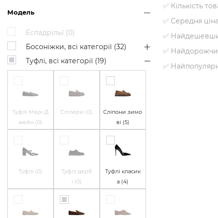
✅ Кількість то
Модель
✅ Середня цін
Еспадрільї (
0
)
✅ Найдешевши
Босоніжки, всі категорії (
32
)
✅ Найдорожчи
Туфлі, всі категорії (
19
)
✅ Найпопуляр
Туфлі Мері Д
Сліпери (
0
)
Сліпони зимо
жейн (
0
)
ві (
5
)
Туфлі (
0
)
Туфлі дерб
Туфлі класик
і (
0
)
а (
4
)