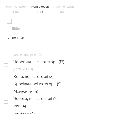
Туфлі комфор
Туфлі лофер
Туфлі оксфор
т (
0
)
и (
8
)
ди (
0
)
Сліпони (
2
)
Ботильйони (
0
)
Черевики, всі категорії (
12
)
Дутики (
0
)
Кеди, всі категорії (
3
)
Кросівки, всі категорії (
9
)
Мокасини (
4
)
Чоботи, всі категорії (
2
)
Уги (
4
)
Балетки (
4
)