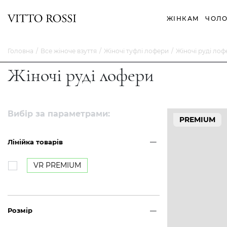
ЖІНКАМ
ЧОЛО
Головна
Все жіноче взуття
Жіночі туфлі лофери
Жіночі руді лоф
Жіночі руді лофери
Вибір за параметрами:
PREMIUM
Лінійка товарів
VR PREMIUM
Розмір