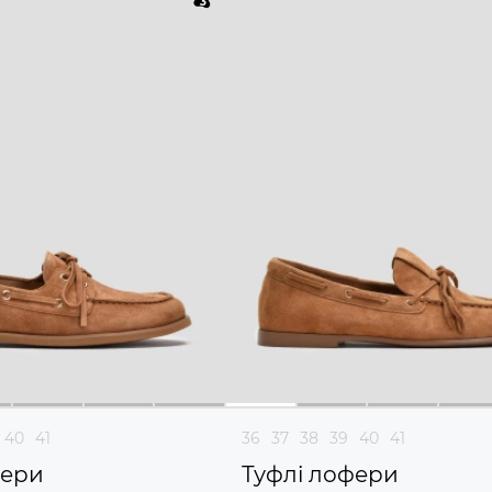
40
41
36
37
38
39
40
41
фери
Туфлі лофери