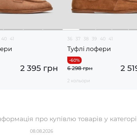
40
41
36
37
38
39
40
41
фери
Туфлі лофери
2 395 грн
2 51
6 298 грн
2 кольори
формація про купівлю товарів у категорі
08.08.2026