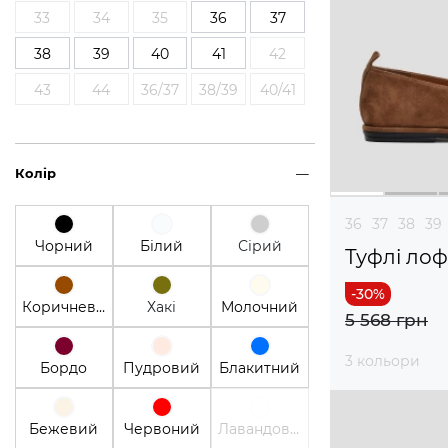
33
34
35
36
37
38
39
40
41
42
43
44
36/37
38/39
40/41
Колір
36
37
38
39
Чорний
Білий
Сірий
Туфлі ло
Коричневий
Хакі
Молочний
5 568 грн
3 кольори
Бордо
Пудровий
Блакитний
Бежевий
Червоний
Лавандовый