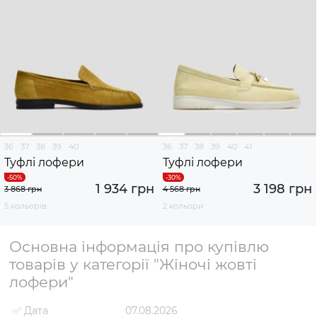
36
37
38
39
40
36
37
38
39
40
41
Туфлі лофери
Туфлі лофери
1 934 грн
3 198 грн
3 868 грн
4 568 грн
5 кольорів
2 кольори
Основна інформація про купівлю
товарів у категорії "Жіночі жовті
лофери"
✅ Дата
07.08.2026