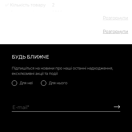
✅ Кількість товару
2
✅ Середня ціна
2566 грн
Розгорнути
✅ Найдешевший
1934 грн
товар
Розгорнути
✅ Найдорожчий
3198 грн
товар
✅
Туфлі лофери VS000095318
Найпопулярніший
Жовтий
- 1934 грн
товар
БУДЬ БЛИЖЧЕ
Підпишіться на новини про наші останні надходження,
ексклюзивні акції та події
Для неї
Для нього