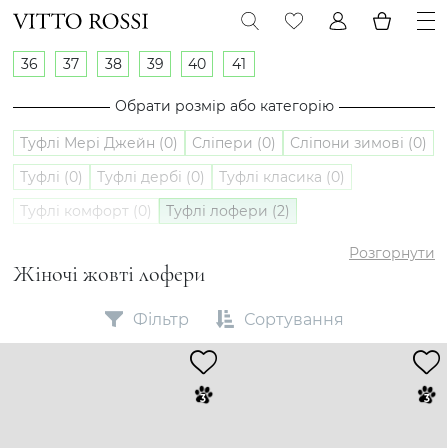
36
37
38
39
40
41
Обрати розмір або категорію
Туфлі Мері Джейн (0)
Сліпери (0)
Сліпони зимові (0)
Туфлі (0)
Туфлі дербі (0)
Туфлі класика (0)
Туфлі комфорт (0)
Туфлі лофери (2)
Туфлі оксфорди (0)
Сліпони (0)
Розгорнути
Жіночі жовті лофери
Фільтр
Сортування