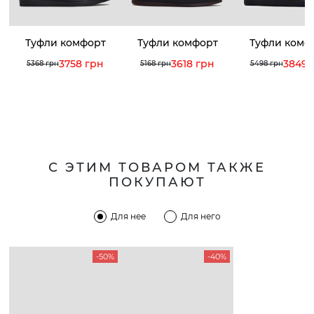
Туфли комфорт
Туфли комфорт
Туфли комф
3758 грн
3618 грн
3849 
5368 грн
5168 грн
5498 грн
С ЭТИМ ТОВАРОМ ТАКЖЕ
ПОКУПАЮТ
Для нее
Для него
-50%
-40%