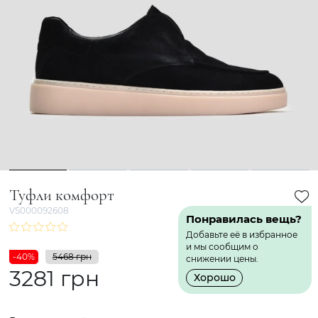
1
2
3
4
5
Туфли комфорт
VS000092608
Понравилась вещь?
Добавьте её в избранное
и мы сообщим о
-40%
5468 грн
снижении цены.
3281 грн
Хорошо