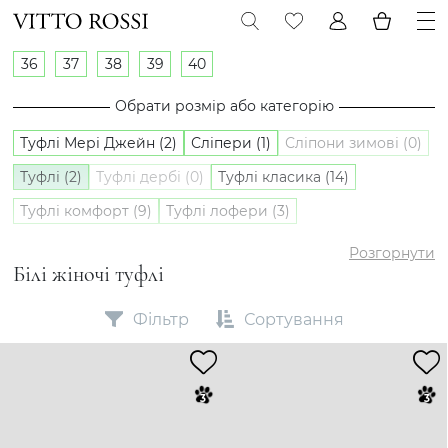
36
37
38
39
40
Обрати розмір або категорію
Туфлі Мері Джейн (2)
Сліпери (1)
Сліпони зимові (0)
Туфлі (2)
Туфлі дербі (0)
Туфлі класика (14)
Туфлі комфорт (9)
Туфлі лофери (3)
Туфлі оксфорди (0)
Сліпони (3)
Розгорнути
Білі жіночі туфлі
Фільтр
Сортування