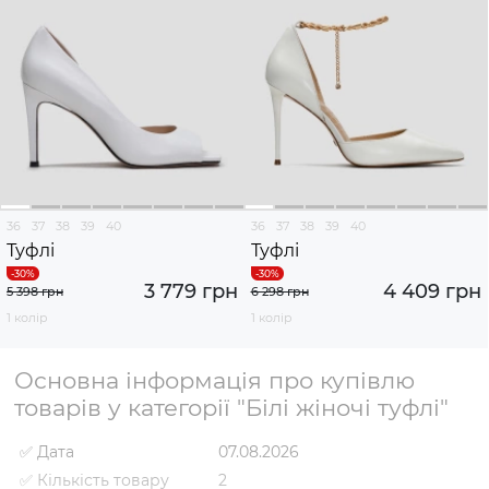
36
37
38
39
40
36
37
38
39
40
Туфлі
Туфлі
3 779 грн
4 409 грн
5 398 грн
6 298 грн
1 колір
1 колір
Основна інформація про купівлю
товарів у категорії "Білі жіночі туфлі"
✅ Дата
07.08.2026
✅ Кількість товару
2