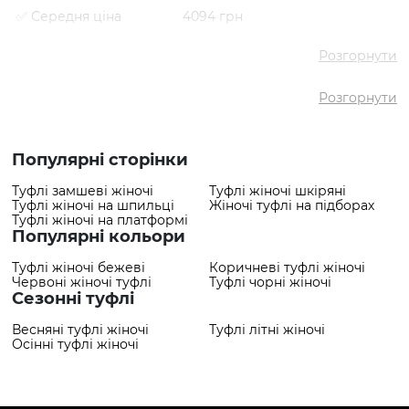
✅ Середня ціна
4094 грн
✅ Найдешевший
3779 грн
товар
Розгорнути
✅ Найдорожчий товар
4409 грн
Розгорнути
✅ Найпопулярніший
Туфлі VS000082072 Білий
товар
- 4409 грн
Популярні сторінки
Туфлі замшеві жіночі
Туфлі жіночі шкіряні
Туфлі жіночі на шпильці
Жіночі туфлі на підборах
Туфлі жіночі на платформі
Популярні кольори
Туфлі жіночі бежеві
Коричневі туфлі жіночі
Червоні жіночі туфлі
Туфлі чорні жіночі
Сезонні туфлі
Весняні туфлі жіночі
Туфлі літні жіночі
Осінні туфлі жіночі