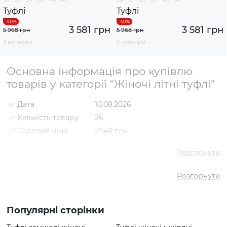
Туфлі
Туфлі
3 581 грн
3 581 грн
5 968 грн
5 968 грн
2 кольори
2 кольори
Основна інформація про купівлю
товарів у категорії "Жіночі літні туфлі"
✅ Дата
10.08.2026
✅ Кількість товару
26
✅ Середня ціна
2948 грн
✅ Найдешевший
980 грн
товар
Розгорнути
✅ Найдорожчий
4409 грн
товар
Розгорнути
✅ Найпопулярніший
Туфлі VS000087846 Молочний
товар
- 4409 грн
Популярні сторінки