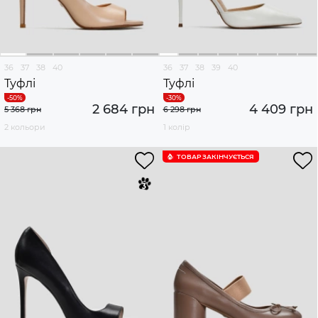
36
37
38
40
36
37
38
39
40
Туфлі
Туфлі
2 684 грн
4 409 грн
5 368 грн
6 298 грн
2 кольори
1 колір
ТОВАР ЗАКІНЧУЄTЬСЯ