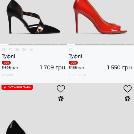
36
37
38
39
40
37
Туфлі
Туфлі
1 709 грн
1 550 грн
5 698 грн
5 168 грн
1 колір
2 кольори
ОСТАННЯ ПАРА