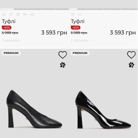
36
37
38
39
40
37
40
Туфлі
Туфлі
3 593 грн
3 593 грн
5 988 грн
5 988 грн
2 кольори
2 кольори
PREMIUM
PREMIUM