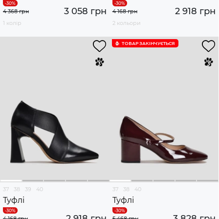
3 058 грн
2 918 грн
4 368 грн
4 168 грн
1 колір
2 кольори
ТОВАР ЗАКІНЧУЄTЬСЯ
37
38
39
40
37
38
40
Туфлі
Туфлі
2 918 грн
3 828 грн
4 168 грн
5 468 грн