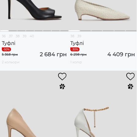
36
37
38
39
40
38
39
Туфлі
Туфлі
2 684 грн
4 409 грн
5 368 грн
6 298 грн
2 кольори
1 колір