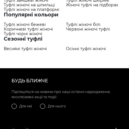
Туфлі замшеві жіночі
Туфлі жіночі шкіряні
Туфлі жіночі на шпильці
Жіночі туфлі на підборах
Туфлі жіночі на платформі
Популярні кольори
Туфлі жіночі бежеві
Туфлі жіночі білі
Коричневі туфлі жіночі
Червоні жіночі туфлі
Туфлі чорні жіночі
Сезонні туфлі
Весняні туфлі жіночі
Осінні туфлі жіночі
БУДЬ БЛИЖЧЕ
Підпишіться на новини про наші останні надходження,
ексклюзивні акції та події
Для неї
Для нього