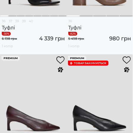
36
37
38
39
40
36
Туфлі
Туфлі
4 339 грн
980 грн
6 198 грн
5 498 грн
1 колір
1 колір
PREMIUM
PREMIUM
ТОВАР ЗАКІНЧУЄTЬСЯ