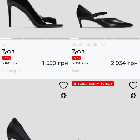
37
36
37
38
39
40
Туфлі
Туфлі
1 550 грн
2 934 грн
5 168 грн
5 868 грн
2 кольори
1 колір
ТОВАР ЗАКІНЧУЄTЬСЯ