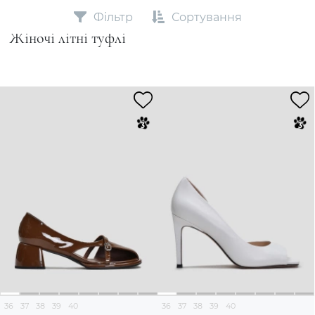
Фільтр
Сортування
Жіночі літні туфлі
36
37
38
39
40
36
37
38
39
40