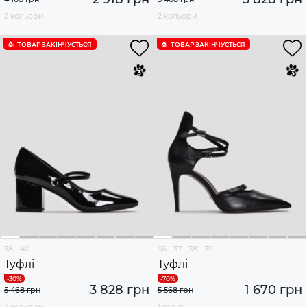
2 кольори
2 кольори
ТОВАР ЗАКІНЧУЄTЬСЯ
ТОВАР ЗАКІНЧУЄTЬСЯ
38
40
36
37
38
39
Туфлі
Туфлі
3 828 грн
1 670 грн
5 468 грн
5 568 грн
2 кольори
1 колір