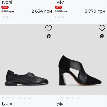
Туфлі
Туфлі
2 634 грн
3 779 грн
5 268 грн
5 398 грн
1 колір
1 колір
36
37
38
39
40
41
36
37
38
39
40
Туфлі
Туфлі