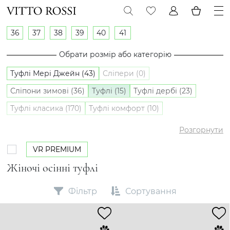
36
37
38
39
40
41
Обрати розмір або категорію
Туфлі Мері Джейн (43)
Сліпери (0)
Сліпони зимові (36)
Туфлі (15)
Туфлі дербі (23)
Туфлі класика (170)
Туфлі комфорт (10)
Туфлі лофери (176)
Туфлі оксфорди (2)
Сліпони (8)
Розгорнути
VR PREMIUM
Жіночі осінні туфлі
Фільтр
Сортування