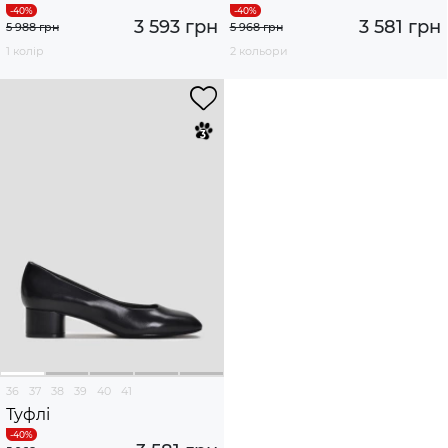
3 593 грн
3 581 грн
5 988 грн
5 968 грн
1 колір
2 кольори
36
37
38
39
40
41
Туфлі