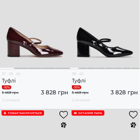
37
38
40
38
40
Туфлі
Туфлі
3 828 грн
3 828 грн
5 468 грн
5 468 грн
2 кольори
2 кольори
ТОВАР ЗАКІНЧУЄTЬСЯ
ОСТАННЯ ПАРА