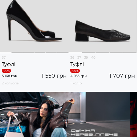
37
36
37
39
40
Туфлі
Туфлі
1 550 грн
1 707 грн
5 168 грн
4 268 грн
2 кольори
1 колір