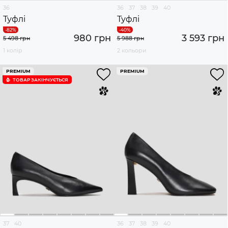
36
36
37
38
39
40
Туфлі
Туфлі
980 грн
3 593 грн
5 498 грн
5 988 грн
1 колір
2 кольори
PREMIUM
PREMIUM
ТОВАР ЗАКІНЧУЄTЬСЯ
37
40
36
37
38
39
40