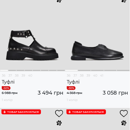
36
37
38
39
40
36
37
38
39
40
41
Туфлі
Туфлі
3 494 грн
3 058 грн
6 988 грн
4 368 грн
1 колір
1 колір
ТОВАР ЗАКІНЧУЄTЬСЯ
ТОВАР ЗАКІНЧУЄTЬСЯ