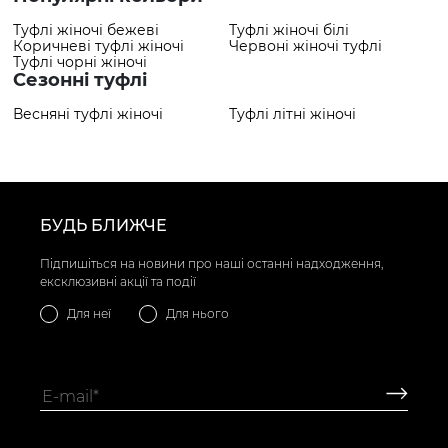
Туфлі жіночі бежеві
Туфлі жіночі білі
Коричневі туфлі жіночі
Червоні жіночі туфлі
Туфлі чорні жіночі
Сезонні туфлі
Весняні туфлі жіночі
Туфлі літні жіночі
БУДЬ БЛИЖЧЕ
Підпишіться на новини про наші останні надходження,
ексклюзивні акції та події
Для неї
Для нього