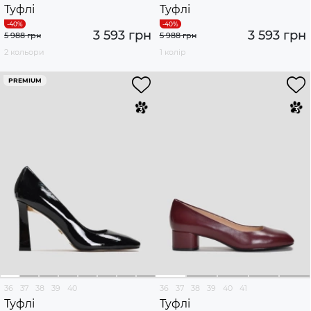
Туфлі
Туфлі
3 593 грн
3 593 грн
5 988 грн
5 988 грн
2 кольори
1 колір
PREMIUM
36
37
38
39
40
36
37
38
39
40
41
Туфлі
Туфлі