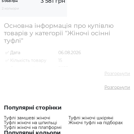
3 581 грн
5 968 грн
2 кольори
Основна інформація про купівлю
товарів у категорії "Жіночі осінні
туфлі"
✅ Дата
06.08.2026
✅ Кількість товару
15
✅ Середня ціна
3035 грн
Розгорнути
✅ Найдешевший
980 грн
товар
Розгорнути
✅ Найдорожчий
3989 грн
товар
✅ Найпопулярніший
Туфлі VS000092462 Чорний
товар
- 3989 грн
Популярні сторінки
Туфлі замшеві жіночі
Туфлі жіночі шкіряні
Туфлі жіночі на шпильці
Жіночі туфлі на підборах
Туфлі жіночі на платформі
Популярні кольори