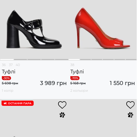
36
37
40
38
Туфлі
Туфлі
3 989 грн
1 550 грн
5 698 грн
5 168 грн
1 колір
2 кольори
ОСТАННЯ ПАРА