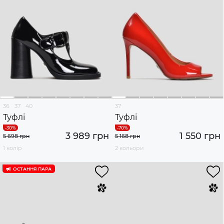
36
37
40
37
Туфлі
Туфлі
3 989 грн
1 550 грн
5 698 грн
5 168 грн
1 колір
2 кольори
ОСТАННЯ ПАРА