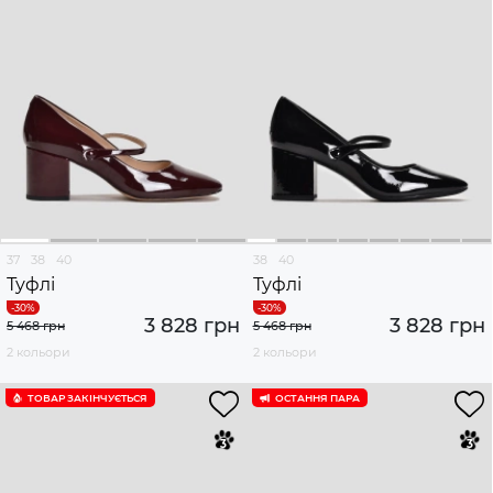
37
38
40
38
40
Туфлі
Туфлі
3 828 грн
3 828 грн
5 468 грн
5 468 грн
2 кольори
2 кольори
ТОВАР ЗАКІНЧУЄTЬСЯ
ОСТАННЯ ПАРА