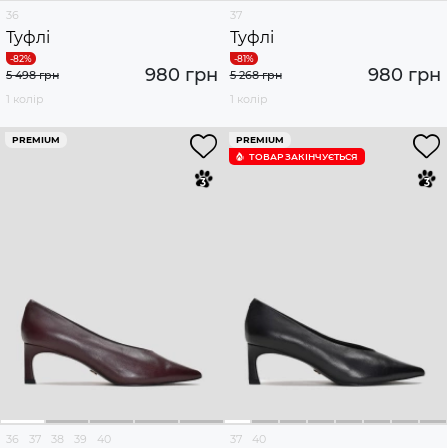
36
37
Туфлі
Туфлі
980 грн
980 грн
5 498 грн
5 268 грн
1 колір
1 колір
PREMIUM
PREMIUM
ТОВАР ЗАКІНЧУЄTЬСЯ
36
37
38
39
40
37
40