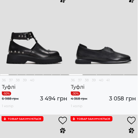
36
37
38
39
40
36
37
38
39
40
41
Туфлі
Туфлі
3 494 грн
3 058 грн
6 988 грн
4 368 грн
1 колір
1 колір
ТОВАР ЗАКІНЧУЄTЬСЯ
ТОВАР ЗАКІНЧУЄTЬСЯ