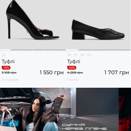
37
36
37
39
40
Туфлі
Туфлі
1 550 грн
1 707 грн
5 168 грн
4 268 грн
2 кольори
1 колір