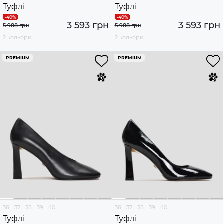
Туфлі
Туфлі
3 593 грн
3 593 грн
5 988 грн
5 988 грн
2 кольори
2 кольори
PREMIUM
PREMIUM
36
37
38
39
40
36
37
38
39
40
Туфлі
Туфлі