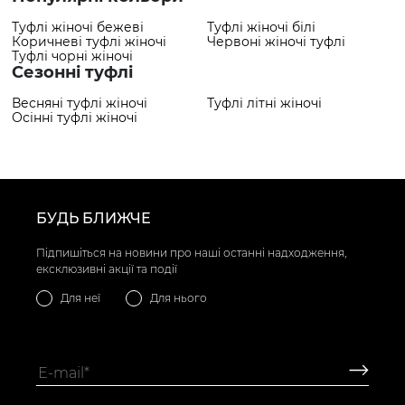
Туфлі жіночі бежеві
Туфлі жіночі білі
Коричневі туфлі жіночі
Червоні жіночі туфлі
Туфлі чорні жіночі
Сезонні туфлі
Весняні туфлі жіночі
Туфлі літні жіночі
Осінні туфлі жіночі
БУДЬ БЛИЖЧЕ
Підпишіться на новини про наші останні надходження,
ексклюзивні акції та події
Для неї
Для нього