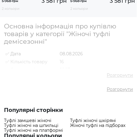
3 581 грн
3 581 грн
5 968 грн
5 968 грн
2 кольори
2 кольори
Основна інформація про купівлю
товарів у категорії "Жіночі туфлі
демісезонні"
✅ Дата
08.08.2026
✅ Кількість товару
16
✅ Середня ціна
2907 грн
Розгорнути
✅ Найдешевший
980 грн
товар
Розгорнути
✅ Найдорожчий
3989 грн
товар
✅ Найпопулярніший
Туфлі VS000092462 Чорний
товар
- 3989 грн
Популярні сторінки
Туфлі замшеві жіночі
Туфлі жіночі шкіряні
Туфлі жіночі на шпильці
Жіночі туфлі на підборах
Туфлі жіночі на платформі
Популярні кольори