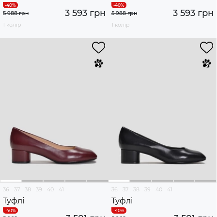
3 593 грн
3 593 грн
5 988 грн
5 988 грн
1 колір
1 колір
36
37
38
39
40
41
36
37
38
39
40
41
Туфлі
Туфлі