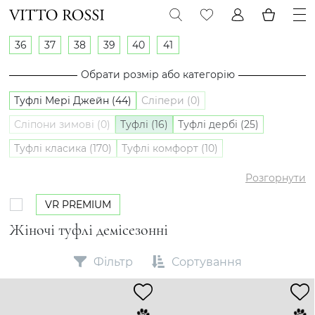
36
37
38
39
40
41
Обрати розмір або категорію
Туфлі Мері Джейн (44)
Сліпери (0)
Сліпони зимові (0)
Туфлі (16)
Туфлі дербі (25)
Туфлі класика (170)
Туфлі комфорт (10)
Туфлі лофери (245)
Туфлі оксфорди (5)
Сліпони (8)
Розгорнути
VR PREMIUM
Жіночі туфлі демісезонні
Фільтр
Сортування