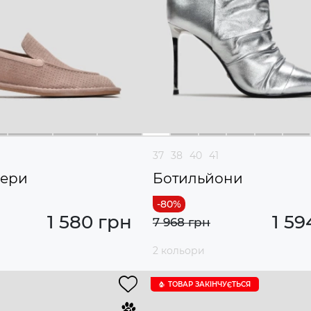
37
38
40
41
фери
Ботильйони
1 580 грн
1 59
7 968 грн
2 кольори
ТОВАР ЗАКІНЧУЄTЬСЯ