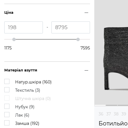
Ціна
-
1175
7595
Матеріал взуття
Натур.шкіра (
160
)
Текстиль (
3
)
Штучна шкіра (
0
)
Нубук (
9
)
36
37
38
39
Лак (
6
)
Ботильй
Замша (
192
)