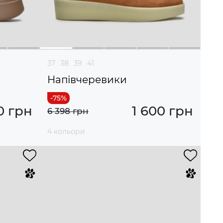
37
38
39
41
Напівчеревики
0 грн
1 600 грн
6 398 грн
4 кольори