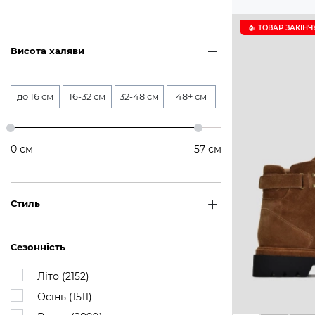
ТОВАР ЗАКІНЧ
Висота халяви
до 16 см
16-32 см
32-48 см
48+ см
0
см
57
см
Стиль
Сезонність
Літо (
2152
)
Осінь (
1511
)