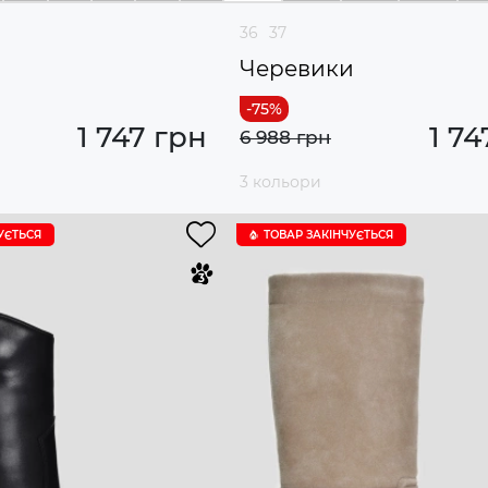
36
37
и
Черевики
1 747 грн
1 74
6 988 грн
3 кольори
УЄTЬСЯ
ТОВАР ЗАКІНЧУЄTЬСЯ