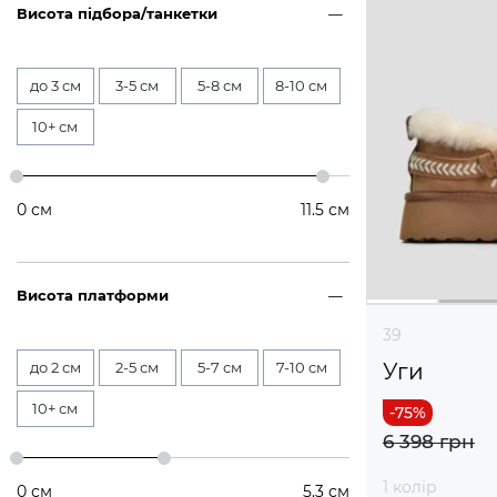
Висота підбора/танкетки
до 3 см
3-5 см
5-8 см
8-10 см
10+ см
0
см
11.5
см
Висота платформи
39
до 2 см
2-5 см
5-7 см
7-10 см
Уги
10+ см
6 398 грн
1 колір
0
см
5.3
см