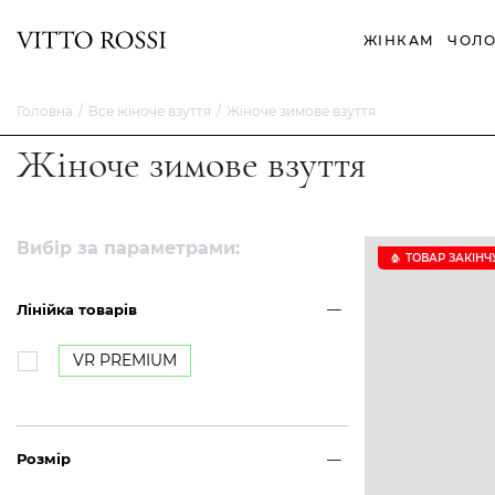
ЖІНКАМ
ЧОЛО
Головна
Все жіноче взуття
Жіноче зимове взуття
Жіноче зимове взуття
Вибір за параметрами:
ТОВАР ЗАКІНЧ
Лінійка товарів
VR PREMIUM
Розмір