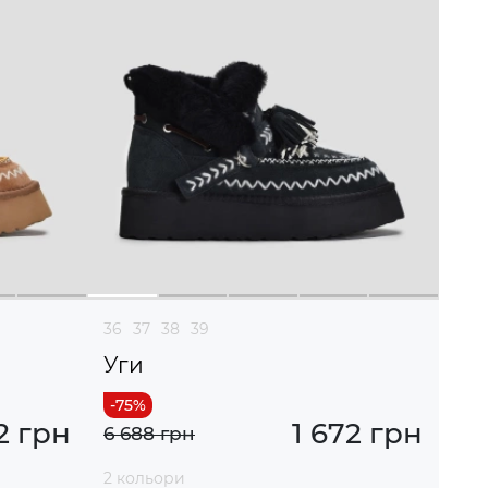
36
37
38
39
Уги
2 грн
1 672 грн
6 688 грн
2 кольори