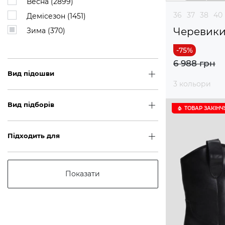
Весна (
2899
)
36
37
38
40
Демісезон (
1451
)
Черевик
Зима (
370
)
6 988 грн
Вид підошви
3 кольори
Вид підборів
ТОВАР ЗАКІНЧ
Підходить для
Показати