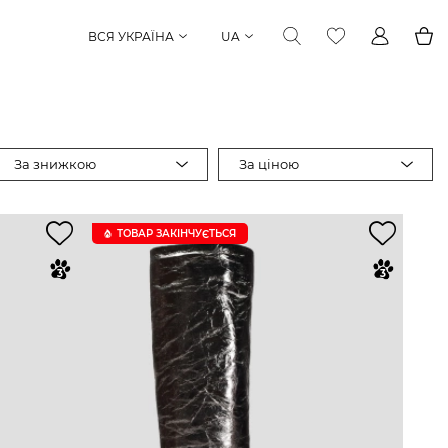
ВСЯ УКРАЇНА
UA
За знижкою
За ціною
ТОВАР ЗАКІНЧУЄTЬСЯ