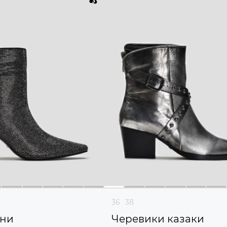
36
38
они
Черевики казаки