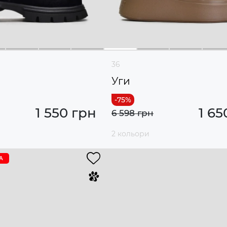
36
и
Уги
1 550 грн
1 65
6 598 грн
2 кольори
А