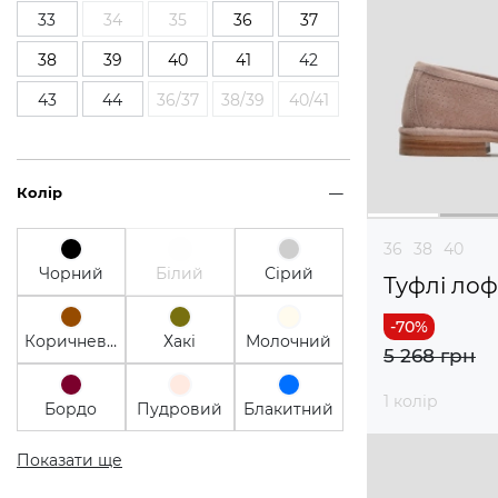
33
34
35
36
37
38
39
40
41
42
43
44
36/37
38/39
40/41
Колір
36
38
40
Чорний
Білий
Сірий
Туфлі ло
Коричневий
Хакі
Молочний
5 268 грн
1 колір
Бордо
Пудровий
Блакитний
Показати ще