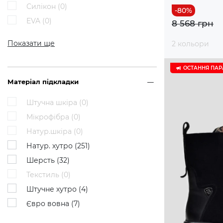
Силікон (
0
)
EVA (
0
)
8 568 грн
Показати ще
2 кольори
ОСТАННЯ ПАР
Матеріал підкладки
Штучна шкіра (
0
)
Мікрофібра (
0
)
Натур.шкіра (
0
)
Натур. хутро (
251
)
Шерсть (
32
)
Текстиль (
0
)
Штучне хутро (
4
)
Євро вовна (
7
)