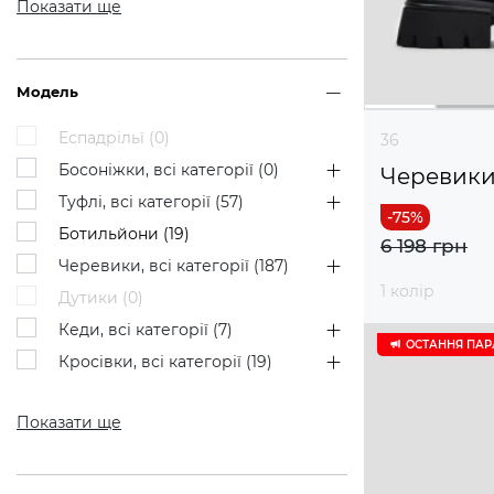
Показати ще
Модель
Еспадрільї (
0
)
36
Босоніжки, всі категорії (
0
)
Черевик
Туфлі, всі категорії (
57
)
Ботильйони (
19
)
6 198 грн
Черевики, всі категорії (
187
)
1 колір
Дутики (
0
)
Кеди, всі категорії (
7
)
ОСТАННЯ ПАР
Кросівки, всі категорії (
19
)
Показати ще