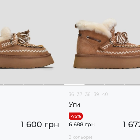
36
37
38
39
40
Уги
1 600 грн
1 67
6 688 грн
2 кольори