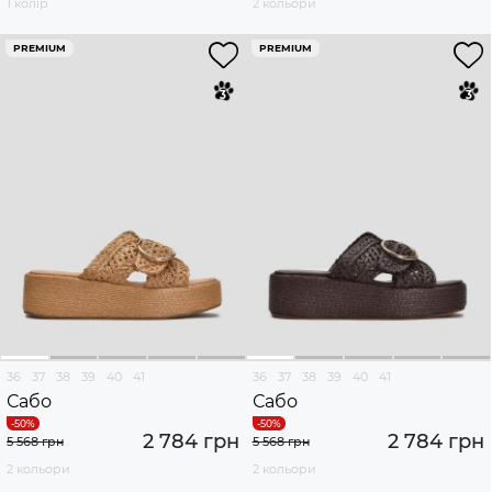
1 колір
2 кольори
PREMIUM
PREMIUM
36
37
38
39
40
41
36
37
38
39
40
41
Сабо
Сабо
2 784 грн
2 784 грн
5 568 грн
5 568 грн
2 кольори
2 кольори