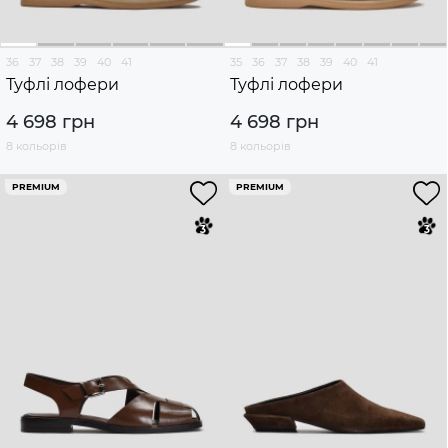
36
37
38
39
40
41
35
36
37
38
39
40
41
Туфлі лофери
Туфлі лофери
4 698 грн
4 698 грн
8 кольорів
8 кольорів
PREMIUM
PREMIUM