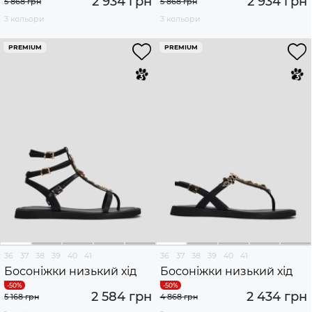
2 934 грн
2 934 грн
5 868 грн
5 868 грн
3 кольори
3 кольори
PREMIUM
PREMIUM
36
37
38
39
40
41
36
37
38
39
40
41
Босоніжки низький хід
Босоніжки низький хід
2 584 грн
2 434 грн
5 168 грн
4 868 грн