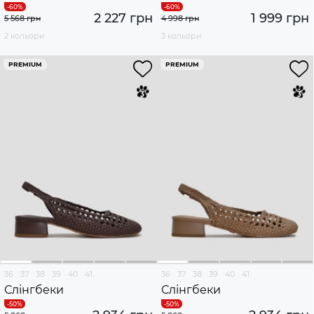
2 227 грн
1 999 грн
5 568 грн
4 998 грн
2 кольори
3 кольори
PREMIUM
PREMIUM
36
37
38
39
40
41
36
37
38
39
40
41
Слінгбеки
Слінгбеки