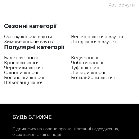
Розгорнути
Сезонні категорії
Осіннє жіноче взуття
Весняне жіноче взуття
Зимове жіноче взуття
Літнє жіноче взуття
Популярні категорії
Балетки жіночі
Кеди жіночі
Кросівки жіночі
Чоботи жіночі
Черевики жіночі
Туфлі жіночі
Сліпони жіночі
Лофери жіночі
Босоніжки жіночі
Ботильйони жіночі
Шльопанці жіночі
БУДЬ БЛИЖЧЕ
Підпишіться на новини про наші останні надходження,
ексклюзивні акції та події