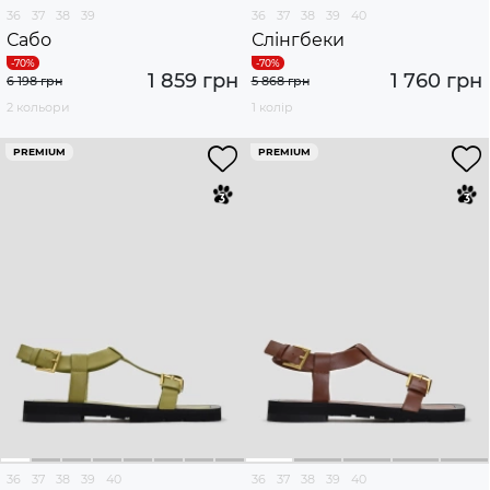
36
37
38
39
36
37
38
39
40
Сабо
Слінгбеки
1 859 грн
1 760 грн
6 198 грн
5 868 грн
2 кольори
1 колір
PREMIUM
PREMIUM
36
37
38
39
40
36
37
38
39
40