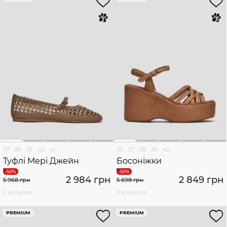
37
38
39
40
41
36
37
38
39
40
Туфлі Мері Джейн
Босоніжки
2 984 грн
2 849 грн
5 968 грн
5 698 грн
2 кольори
2 кольори
PREMIUM
PREMIUM