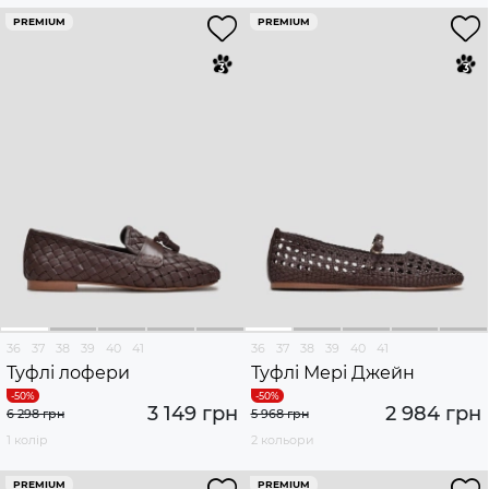
PREMIUM
PREMIUM
36
37
38
39
40
41
36
37
38
39
40
41
Туфлі лофери
Туфлі Мері Джейн
3 149 грн
2 984 грн
6 298 грн
5 968 грн
1 колір
2 кольори
PREMIUM
PREMIUM