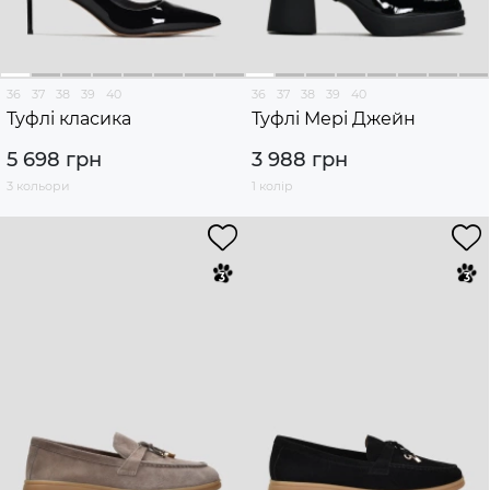
36
37
38
39
40
36
37
38
39
40
Туфлі класика
Туфлі Мері Джейн
5 698 грн
3 988 грн
3 кольори
1 колір