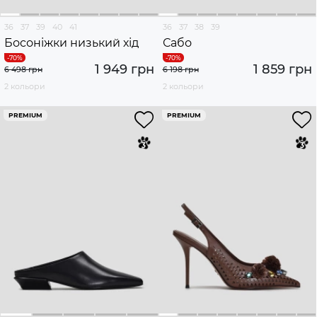
36
37
39
40
41
36
37
38
39
Босоніжки низький хід
Сабо
1 949 грн
1 859 грн
6 498 грн
6 198 грн
2 кольори
2 кольори
PREMIUM
PREMIUM