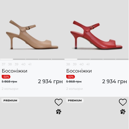
37
38
39
40
41
38
39
40
41
Босоніжки
Босоніжки
2 934 грн
2 934 грн
5 868 грн
5 868 грн
2 кольори
2 кольори
PREMIUM
PREMIUM