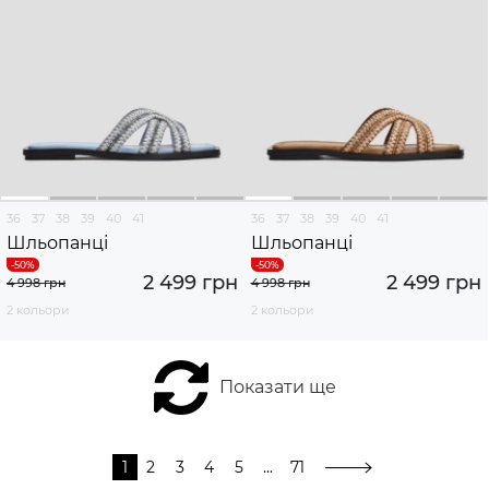
36
37
38
39
40
41
36
37
38
39
40
41
Шльопанці
Шльопанці
2 499 грн
2 499 грн
4 998 грн
4 998 грн
2 кольори
2 кольори
Показати ще
1
2
3
4
5
...
71