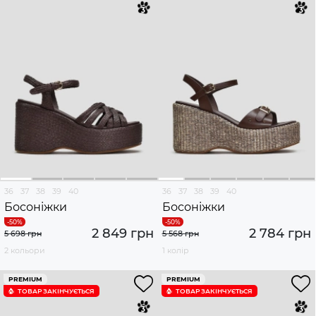
36
37
38
39
40
36
37
38
39
40
Босоніжки
Босоніжки
2 849 грн
2 784 грн
5 698 грн
5 568 грн
2 кольори
1 колір
PREMIUM
PREMIUM
ТОВАР ЗАКІНЧУЄTЬСЯ
ТОВАР ЗАКІНЧУЄTЬСЯ