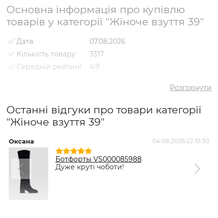
Основна інформація про купівлю
товарів у категорії "Жіноче взуття 39"
✅ Дата
07.08.2026
✅ Кількість товару
3317
✅ Середній рейтинг
4.9
✅ Середня ціна
2686 грн
Розгорнути
✅ Найдешевший
198 грн
товар
Останні відгуки про товари категорії
✅ Найдорожчий
8795 грн
"Жіноче взуття 39"
товар
✅ Найпопулярніший
Черевики VS000090484 Чорний
товар
- 1630 грн
Оксана
04.08.2026 22:10:30
Ботфорты VS000085988
Дуже круті чоботи!