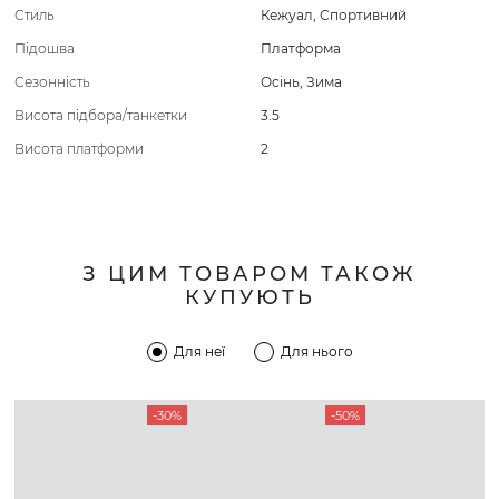
Стиль
Кежуал
,
Спортивний
Підошва
Платформа
Сезонність
Осінь
,
Зима
Висота підбора/танкетки
3.5
Висота платформи
2
З ЦИМ ТОВАРОМ ТАКОЖ
КУПУЮТЬ
Для неї
Для нього
-30%
-50%