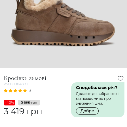
1
2
3
4
5
Кросівки зимові
VS000084699
Сподобалась річ?
5
1 Відгук
Додайте до вибраного і
ми повідомимо про
-40%
5 698 грн
зниження ціни.
3 419 грн
Добре