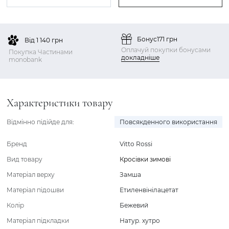
Бонус
171 грн
Від 1 140 грн
Оплачуй покупки бонусами
Покупка Частинами
докладніше
monobank
Характеристики товару
Відмінно підійде для:
Повсякденного використання
Бренд
Vitto Rossi
Вид товару
Кросівки зимові
Матеріал верху
Замша
Матеріал підошви
Етиленвінілацетат
Колір
Бежевий
Матеріал підкладки
Натур. хутро