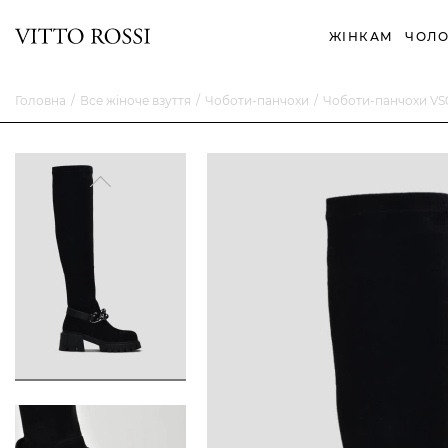
ЖІНКАМ
ЧОЛО
Головна
Все жіноче взуття
Чоботи-панчохи
Чоботи-панчохи VS