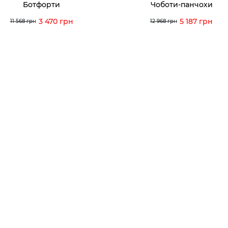
Ботфорти
Чоботи-панчохи
ція з догляду
3 470 грн
5 187 грн
11 568 грн
12 968 грн