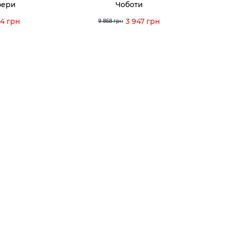
фери
Чоботи
Інструк
34 грн
3 947 грн
9 868 грн
itto Rossi