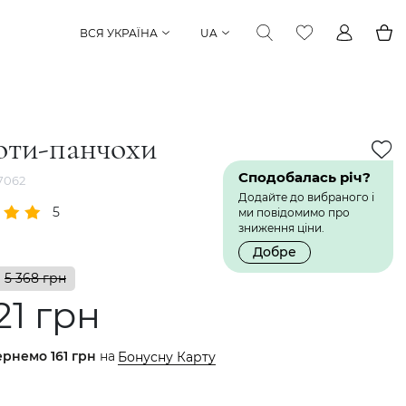
ВСЯ УКРАЇНА
UA
оти-панчохи
Сподобалась річ?
7062
Додайте до вибраного і
5
1 Відгук
ми повідомимо про
зниження ціни.
Добре
5 368 грн
21 грн
ернемо
161 грн
на
Бонусну Карту