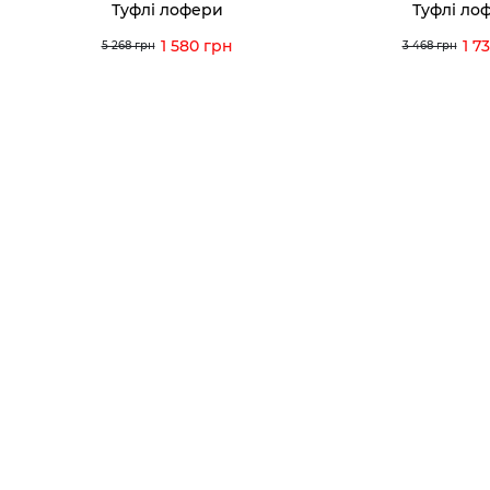
Туфлі лофери
Туфлі ло
1 580 грн
1 7
5 268 грн
3 468 грн
Умови використання
Політика конфіденційності
© 2026 V