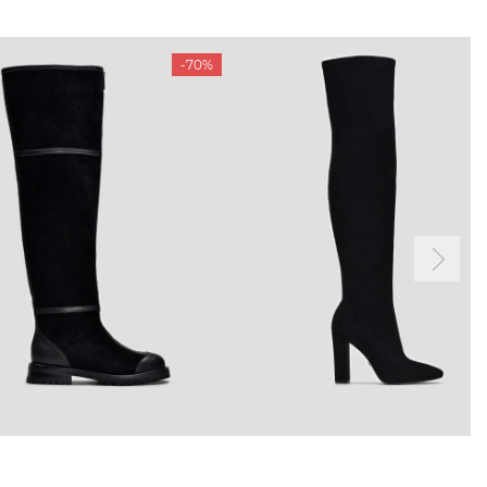
-70%
ТАМ
ПРОФІЛЬ
і акції
Особистий кабінет
ма лояльності
Мої закази
а і оплата
Мої перегляди
я і повернення
 покупців
питання