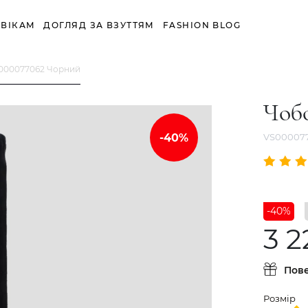
ВІКАМ
ДОГЛЯД ЗА ВЗУТТЯМ
FASHION BLOG
000077062 Чорний
Чоб
VS00007
-40%
3 2
Пов
Розмір