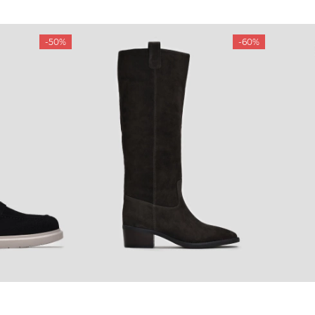
-50%
-60%
КОМПАНІЯ
КЛІЄН
:00 — 19:00
Про компанію
Новини 
8-60-56
Ми пишаємось
Програ
5-59-12
9-43-98
Вакансії та Робота
Доставк
Наші магазини
Гаранті
Договір оферти
Відгуки
orossi.ua
Задати 