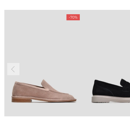
-70%
БУДЬ БЛИЖЧЕ
КОНТАКТИ
Пн-Нд 09
Підпишіться на новини про наші останні
надходження, ексклюзивні акції та події
0 (993) 5
Для неї
Для нього
0 (933) 3
0 (973) 8
Viber
Telegram
info@vitt