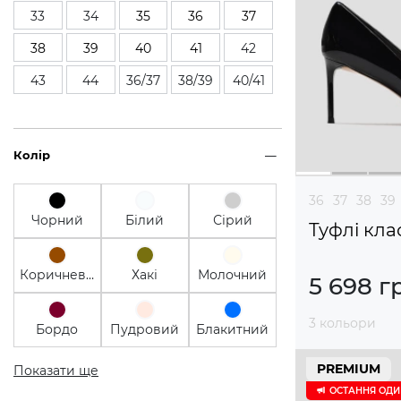
33
34
35
36
37
38
39
40
41
42
43
44
36/37
38/39
40/41
Колір
36
37
38
39
Чорний
Білий
Сірий
Туфлі кла
Коричневий
Хакі
Молочний
5 698 г
3 кольори
Бордо
Пудровий
Блакитний
PREMIUM
Показати ще
ОСТАННЯ ОД