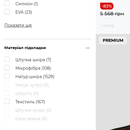
Силікон (
1
)
EVA (
23
)
5 568 грн
Показати ще
1 колір
PREMIUM
Матеріал підкладки
Штучна шкіра (
7
)
Мікрофібра (
108
)
Натур.шкіра (
1529
)
Натур. хутро (
0
)
Шерсть (
0
)
Текстиль (
167
)
Штучне хутро (
0
)
Євро вовна (
0
)