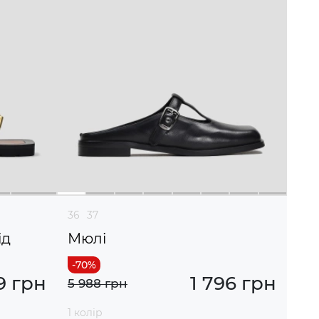
36
37
ід
Мюлі
9 грн
1 796 грн
5 988 грн
1 колір