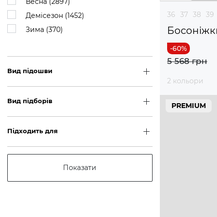
Весна (
2897
)
36
37
38
39
Демісезон (
1452
)
Босоніжк
Зима (
370
)
5 568 грн
Вид підошви
2 кольори
Вид підборів
PREMIUM
Підходить для
Показати