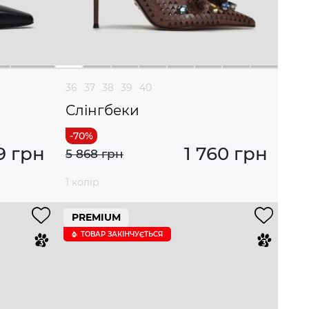
36
37
38
39
40
Слінгбеки
9 грн
1 760 грн
5 868 грн
1 колір
PREMIUM
ТОВАР ЗАКІНЧУЄTЬСЯ