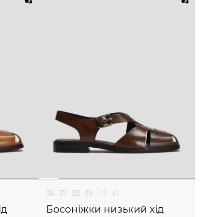
36
37
38
39
40
41
ід
Босоніжки низький хід