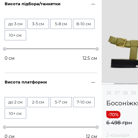
Висота підбора/танкетки
до 3 см
3-5 см
5-8 см
8-10 см
10+ см
0
см
12.5
см
Висота платформи
36
37
38
39
до 2 см
2-5 см
5-7 см
7-10 см
Босоніжк
10+ см
6 498 грн
2 кольори
0
см
12
см