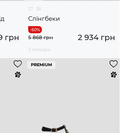
37
38
ід
Слінгбеки
9 грн
2 934 грн
5 868 грн
3 кольори
PREMIUM