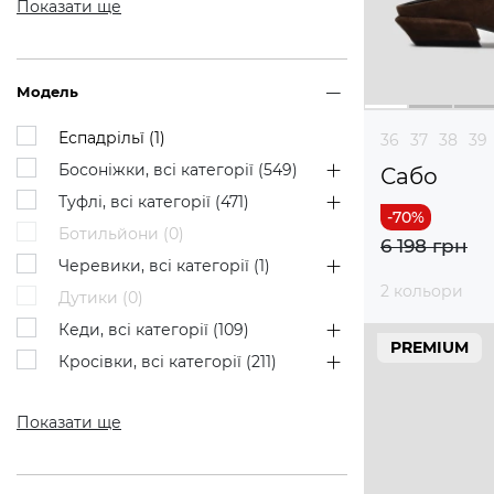
Показати ще
Модель
Еспадрільї (
1
)
36
37
38
39
Босоніжки, всі категорії (
549
)
Сабо
Туфлі, всі категорії (
471
)
Ботильйони (
0
)
6 198 грн
Черевики, всі категорії (
1
)
2 кольори
Дутики (
0
)
Кеди, всі категорії (
109
)
PREMIUM
Кросівки, всі категорії (
211
)
Показати ще