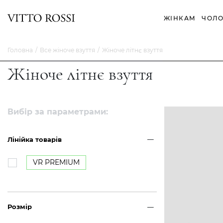
ЖІНКАМ
ЧОЛО
Головна
Все жіноче взуття
Жіноче літнє взуття
Жіноче літнє взуття
Вибір за параметрами:
Лінійка товарів
VR PREMIUM
Розмір