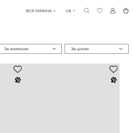
ВСЯ УКРАЇНА
UA
За знижкою
За ціною