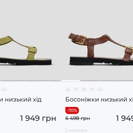
40
36
37
38
39
40
и низький хід
Босоніжки низький х
1 949 грн
1 94
6 498 грн
2 кольори