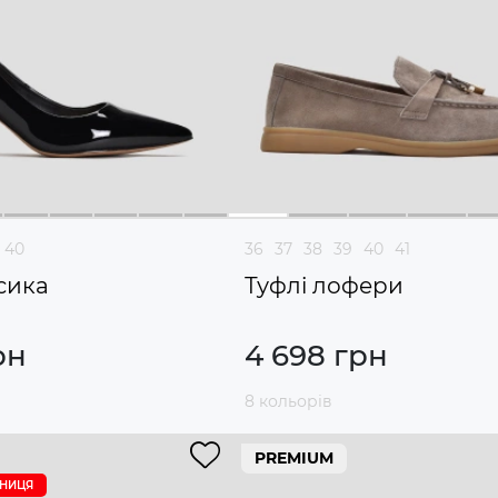
40
36
37
38
39
40
41
сика
Туфлі лофери
рн
4 698 грн
8 кольорів
PREMIUM
ИНИЦЯ