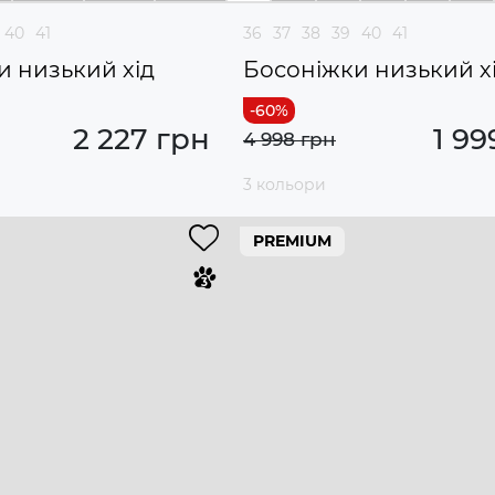
40
41
36
37
38
39
40
41
и низький хід
Босоніжки низький х
2 227 грн
1 99
4 998 грн
3 кольори
PREMIUM