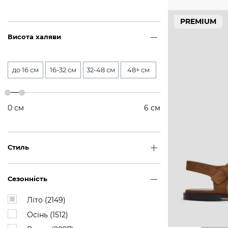
PREMIUM
Висота халяви
до 16 см
16-32 см
32-48 см
48+ см
0
см
6
см
Стиль
Сезонність
Літо (
2149
)
Осінь (
1512
)