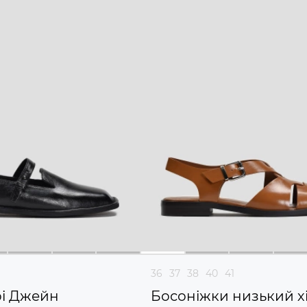
36
37
38
40
41
рі Джейн
Босоніжки низький х