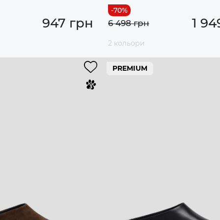
947 грн
1 94
6 498 грн
2 кольори
PREMIUM