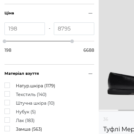
Ціна
-
198
6688
Матеріал взуття
Натур.шкіра (
1179
)
Текстиль (
140
)
Штучна шкіра (
10
)
Нубук (
5
)
36
Лак (
183
)
Туфлі Ме
Замша (
563
)