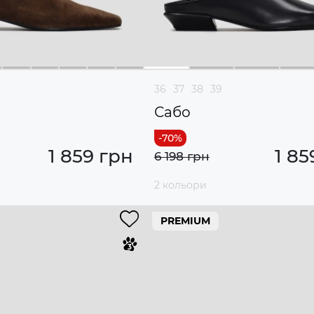
36
37
38
39
Сабо
1 859 грн
1 85
6 198 грн
2 кольори
PREMIUM