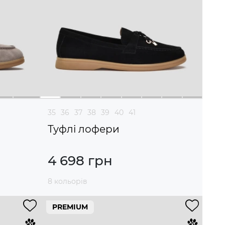
35
36
37
38
39
40
41
Туфлі лофери
4 698 грн
8 кольорів
PREMIUM