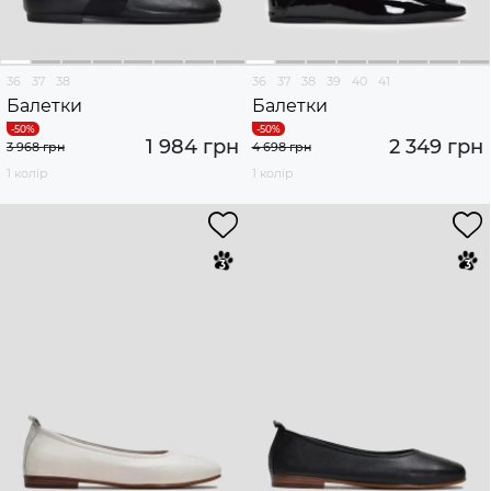
36
37
38
36
37
38
39
40
41
Балетки
Балетки
1 984 грн
2 349 грн
3 968 грн
4 698 грн
1 колір
1 колір