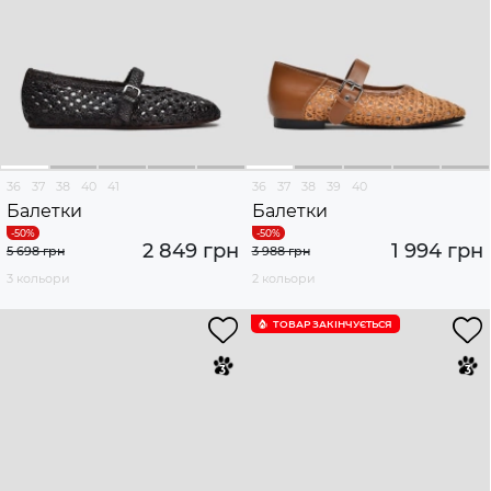
36
37
38
40
41
36
37
38
39
40
Балетки
Балетки
2 849 грн
1 994 грн
5 698 грн
3 988 грн
3 кольори
2 кольори
ТОВАР ЗАКІНЧУЄTЬСЯ