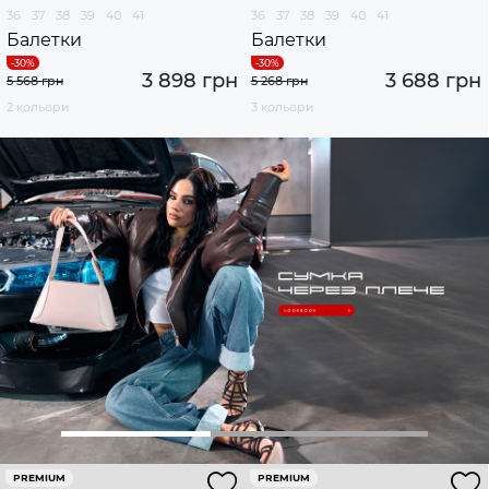
36
37
38
39
40
41
36
37
38
39
40
41
Балетки
Балетки
3 898 грн
3 688 грн
5 568 грн
5 268 грн
2 кольори
3 кольори
PREMIUM
PREMIUM