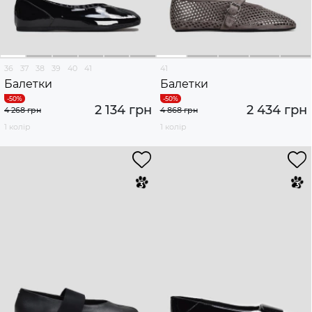
36
37
38
39
40
41
41
Балетки
Балетки
2 134 грн
2 434 грн
4 268 грн
4 868 грн
1 колір
1 колір