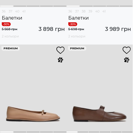
36
37
40
41
36
37
38
39
40
41
Балетки
Балетки
3 898 грн
3 989 грн
5 568 грн
5 698 грн
2 кольори
2 кольори
PREMIUM
PREMIUM