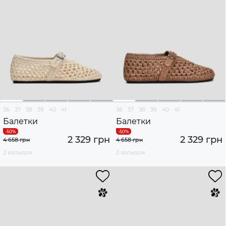
36
37
38
39
40
41
36
37
38
39
40
41
Балетки
Балетки
2 329 грн
2 329 грн
4 658 грн
4 658 грн
2 кольори
2 кольори