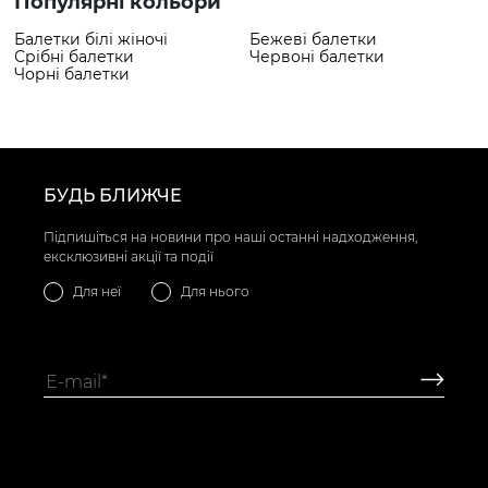
Популярні кольори
Балетки білі жіночі
Бежеві балетки
Срібні балетки
Червоні балетки
Чорні балетки
БУДЬ БЛИЖЧЕ
Підпишіться на новини про наші останні надходження,
ексклюзивні акції та події
Для неї
Для нього