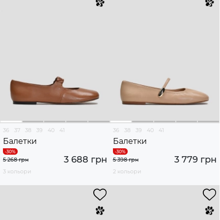
36
37
38
39
40
41
36
38
39
40
41
Балетки
Балетки
3 688 грн
3 779 грн
5 268 грн
5 398 грн
3 кольори
2 кольори