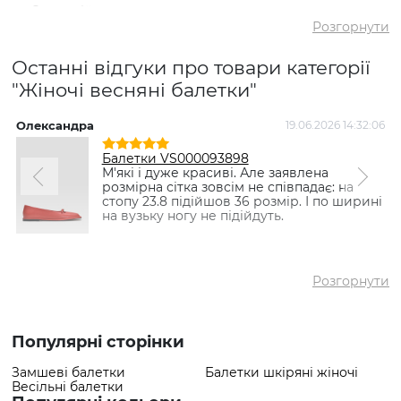
✅ Середній
5
рейтинг
Розгорнути
✅ Середня ціна
2099 грн
Останні відгуки про товари категорії
✅ Найдешевший
980 грн
товар
"Жіночі весняні балетки"
✅ Найдорожчий
3989 грн
товар
Олександра
19.06.2026 14:32:06
К
✅
Балетки VS000089595
Балетки VS000093898
Найпопулярніший
Лавандовый
- 980 грн
М'які і дуже красиві. Але заявлена
товар
розмірна сітка зовсім не співпадає: на
стопу 23.8 підійшов 36 розмір. І по ширині
на вузьку ногу не підійдуть.
Розгорнути
Популярні сторінки
Замшеві балетки
Балетки шкіряні жіночі
Весільні балетки