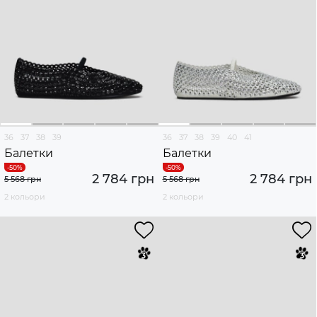
36
37
38
39
36
37
38
39
40
41
Балетки
Балетки
2 784 грн
2 784 грн
5 568 грн
5 568 грн
2 кольори
2 кольори