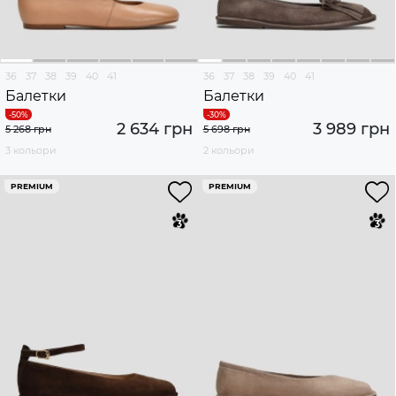
36
37
38
39
40
41
36
37
38
39
40
41
Балетки
Балетки
2 634 грн
3 989 грн
5 268 грн
5 698 грн
3 кольори
2 кольори
PREMIUM
PREMIUM