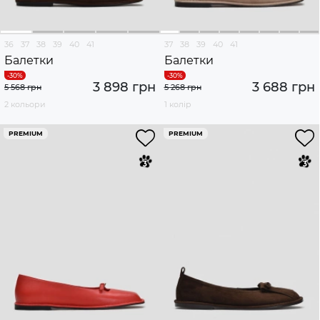
36
37
38
39
40
41
37
38
39
40
41
Балетки
Балетки
3 898 грн
3 688 грн
5 568 грн
5 268 грн
2 кольори
1 колір
PREMIUM
PREMIUM