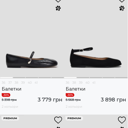
36
37
38
39
40
41
36
38
39
40
41
Балетки
Балетки
3 779 грн
3 898 грн
5 398 грн
5 568 грн
2 кольори
2 кольори
PREMIUM
PREMIUM