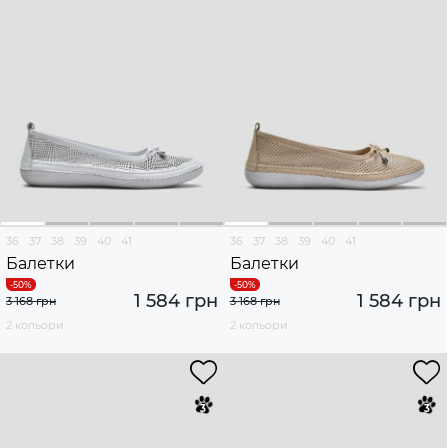
36
37
38
39
40
41
36
37
38
39
40
41
Балетки
Балетки
1 584 грн
1 584 грн
3 168 грн
3 168 грн
2 кольори
2 кольори