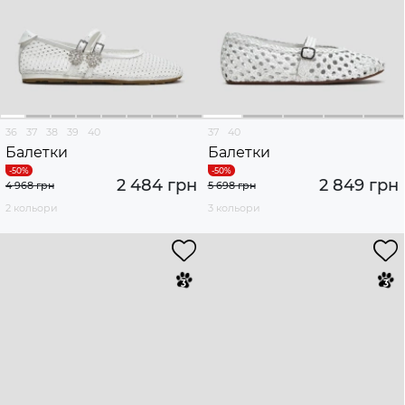
36
37
38
39
40
37
40
Балетки
Балетки
2 484 грн
2 849 грн
4 968 грн
5 698 грн
2 кольори
3 кольори