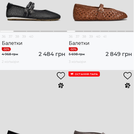
36
37
38
39
40
36
37
38
39
40
41
Балетки
Балетки
2 484 грн
2 849 грн
4 968 грн
5 698 грн
2 кольори
3 кольори
ОСТАННЯ ПАРА