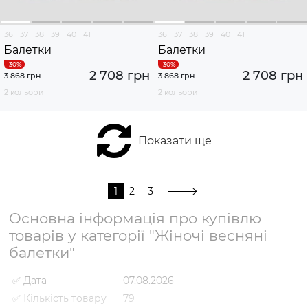
36
37
38
39
40
41
36
37
38
39
40
41
Балетки
Балетки
2 708 грн
2 708 грн
3 868 грн
3 868 грн
2 кольори
2 кольори
Показати ще
1
2
3
Основна інформація про купівлю
товарів у категорії "Жіночі весняні
балетки"
✅ Дата
07.08.2026
✅ Кількість товару
79