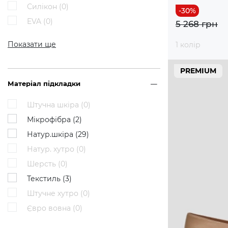
Силікон (
0
)
EVA (
0
)
5 268 грн
Показати ще
1 колір
PREMIUM
Матеріал підкладки
Штучна шкіра (
0
)
Мікрофібра (
2
)
Натур.шкіра (
29
)
Натур. хутро (
0
)
Шерсть (
0
)
Текстиль (
3
)
Штучне хутро (
0
)
Євро вовна (
0
)