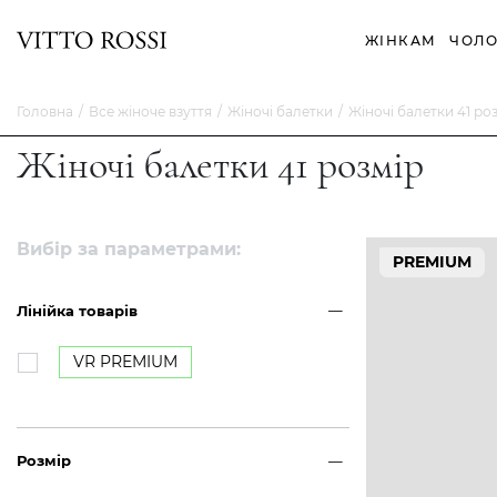
ЖІНКАМ
ЧОЛО
Головна
Все жіноче взуття
Жіночі балетки
Жіночі балетки 41 ро
Жіночі балетки 41 розмір
Вибір за параметрами:
PREMIUM
Лінійка товарів
VR PREMIUM
Розмір