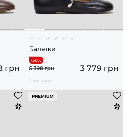
36
37
38
39
40
41
Балетки
8 грн
3 779 грн
5 398 грн
2 кольори
PREMIUM