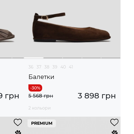
36
37
38
39
40
41
Балетки
9 грн
3 898 грн
5 568 грн
2 кольори
PREMIUM