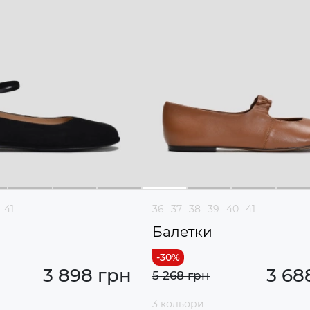
41
36
37
38
39
40
41
Балетки
3 898 грн
3 68
5 268 грн
3 кольори