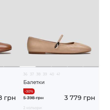
36
37
38
39
40
41
Балетки
8 грн
3 779 грн
5 398 грн
2 кольори