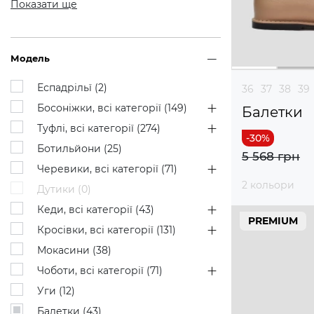
Показати ще
Модель
Еспадрільї (
2
)
36
37
38
39
Босоніжки, всі категорії (
149
)
Балетки
Туфлі, всі категорії (
274
)
Ботильйони (
25
)
5 568 грн
Черевики, всі категорії (
71
)
2 кольори
Дутики (
0
)
Кеди, всі категорії (
43
)
PREMIUM
Кросівки, всі категорії (
131
)
Мокасини (
38
)
Чоботи, всі категорії (
71
)
Уги (
12
)
Балетки (
43
)