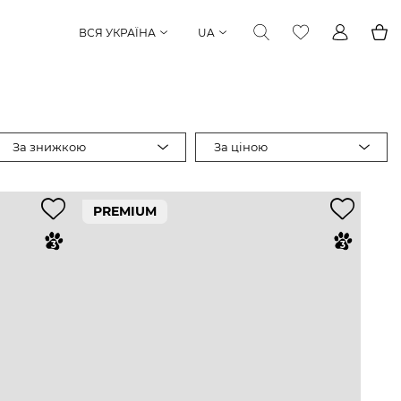
ВСЯ УКРАЇНА
UA
За знижкою
За ціною
PREMIUM