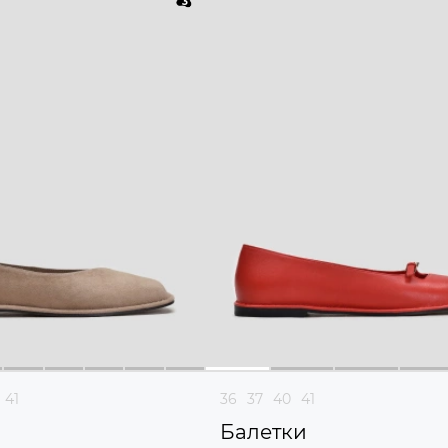
41
36
37
40
41
Балетки