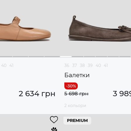
40
41
36
37
38
39
40
41
Балетки
2 634 грн
3 98
5 698 грн
2 кольори
PREMIUM