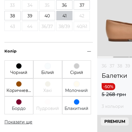
33
34
35
36
37
38
39
40
41
42
43
44
36/37
38/39
40/41
Колір
36
37
38
39
Чорний
Білий
Сірий
Балетки
Коричневий
Хакі
Молочний
5 268 грн
3 кольори
Бордо
Пудровий
Блакитний
PREMIUM
Показати ще