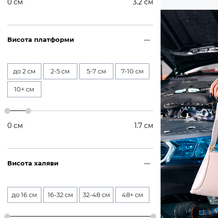
0
см
3.2
см
Висота платформи
до 2 см
2-5 см
5-7 см
7-10 см
10+ см
0
см
1.7
см
Висота халяви
до 16 см
16-32 см
32-48 см
48+ см