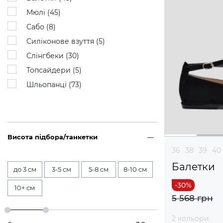
Мюлі (
45
)
Сабо (
8
)
Силіконове взуття (
5
)
Слінгбеки (
30
)
Топсайдери (
5
)
Шльопанці (
73
)
Висота підбора/танкетки
36
38
39
40
Балетки
до 3 см
3-5 см
5-8 см
8-10 см
10+ см
5 568 грн
2 кольори