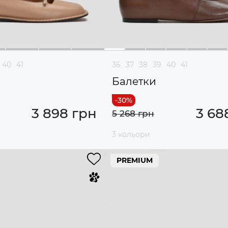
40
41
36
37
38
39
40
41
Балетки
3 898 грн
3 68
5 268 грн
3 кольори
PREMIUM