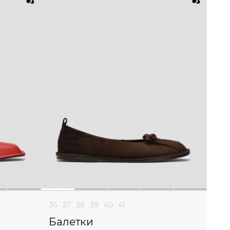
36
37
38
39
40
41
Балетки