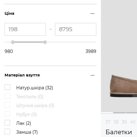
Ціна
-
980
3989
Матеріал взуття
Натур.шкіра (
32
)
Текстиль (
0
)
Штучна шкіра (
0
)
Нубук (
0
)
37
38
39
40
Лак (
2
)
Балетки
Замша (
7
)