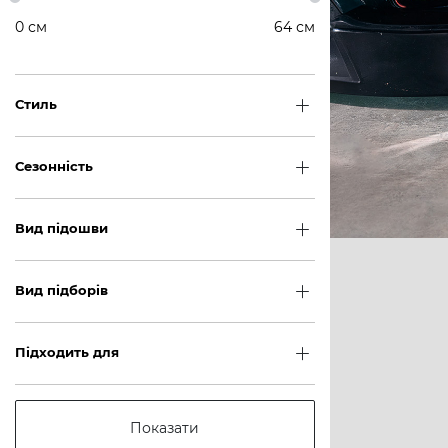
0
см
64
см
Стиль
Сезонність
Вид підошви
Вид підборів
Підходить для
Показати