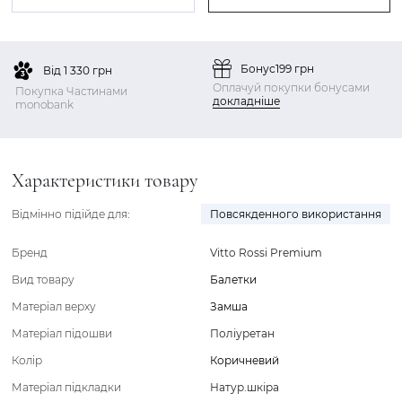
Бонус
199 грн
Від 1 330 грн
Оплачуй покупки бонусами
Покупка Частинами
докладніше
monobank
Характеристики товару
Відмінно підійде для:
Повсякденного використання
Бренд
Vitto Rossi Premium
Вид товару
Балетки
Матеріал верху
Замша
Матеріал підошви
Поліуретан
Колір
Коричневий
Матеріал підкладки
Натур.шкіра