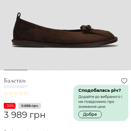
1
2
3
4
5
Балетки
VS000093877
Сподобалась річ?
Додайте до вибраного і
ми повідомимо про
-30%
5 698 грн
зниження ціни.
3 989 грн
Добре