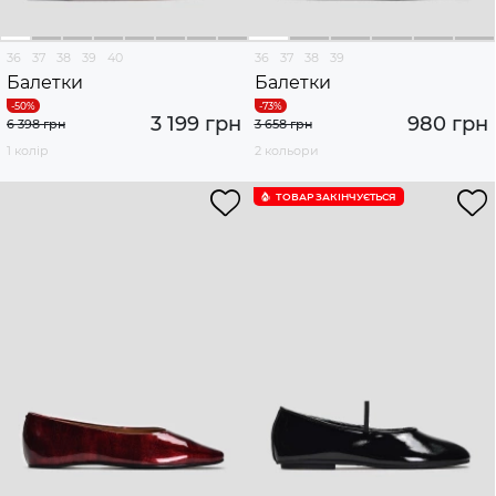
36
37
38
39
40
36
37
38
39
Балетки
Балетки
3 199 грн
980 грн
6 398 грн
3 658 грн
1 колір
2 кольори
ТОВАР ЗАКІНЧУЄTЬСЯ