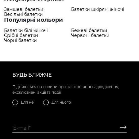
Замшеві балетки
Балетки шкіряні жіночі
Весільні балетки
Популярні кольори
Балетки білі жіночі
Бежеві балетки
Срібні балетки
Червоні балетки
Чорні балетки
БУДЬ БЛИЖЧЕ
Підпишіться на новини про наші останні надходження,
ексклюзивні акції та події
Для неї
Для нього