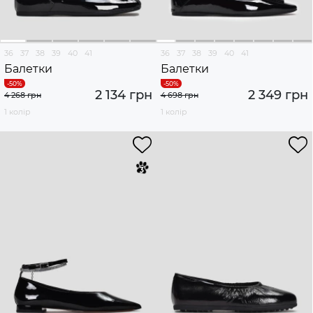
36
37
38
39
40
41
36
37
38
39
40
41
Балетки
Балетки
2 134 грн
2 349 грн
4 268 грн
4 698 грн
1 колір
1 колір