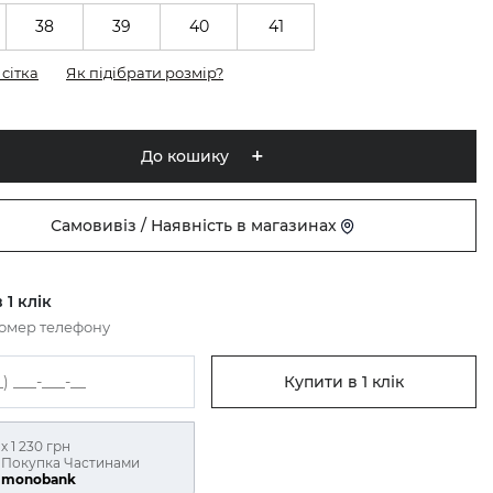
38
39
40
41
сітка
Як підібрати розмір?
До кошику
Самовивіз / Наявність в магазинах
 1 клік
номер телефону
Купити в 1 клік
х 1 230 грн
Покупка Частинами
monobank