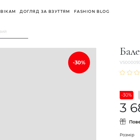
ВІКАМ
ДОГЛЯД ЗА ВЗУТТЯМ
FASHION BLOG
вий
Бал
VS00009
-30%
3 6
Пов
Розмір