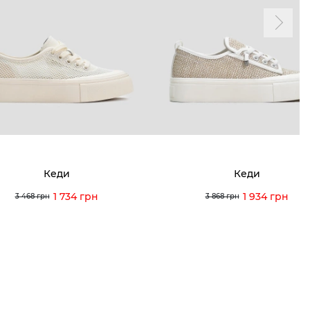
ма лояльності
Мої закази
а і оплата
Мої перегляди
я і повернення
 покупців
питання
Кеди
Кеди
ція з догляду
1 734 грн
1 934 грн
3 468 грн
3 868 грн