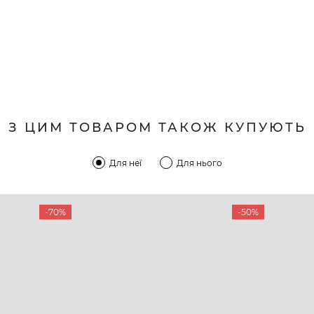
З ЦИМ ТОВАРОМ ТАКОЖ КУПУЮТЬ
Для неї
Для нього
-70%
-50%
КОМПАНІЯ
КЛІЄН
:00 — 19:00
Про компанію
Новини 