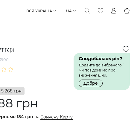
ВСЯ УКРАЇНА
UA
етки
Сподобалась річ?
3900
Додайте до вибраного і
ми повідомимо про
зниження ціни.
Добре
5 268 грн
88 грн
ернемо
184 грн
на
Бонусну Карту