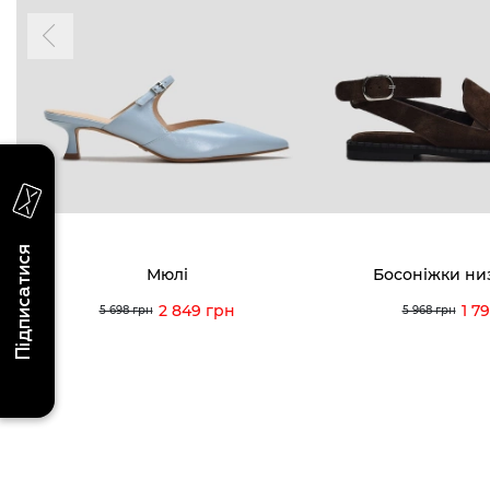
надходження, ексклюзивні акції та події
0 (993) 5
Для неї
Для нього
0 (933) 3
0 (973) 8
Viber
Telegram
info@vitt
Підписатися
Мюлі
Босоніжки ни
2 849 грн
1 7
5 698 грн
5 968 грн
Умови використання
Політика конфіденційності
© 2026 V