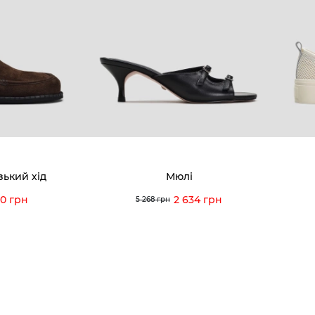
8-60-56
Ми пишаємось
Програ
5-59-12
9-43-98
Вакансії та Робота
Доставк
Наші магазини
Гаранті
Договір оферти
Відгуки
orossi.ua
Задати 
зький хід
Мюлі
Інструк
90 грн
2 634 грн
5 268 грн
itto Rossi