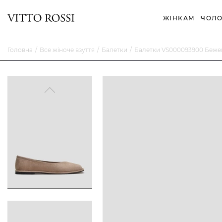
ЖІНКАМ
ЧОЛО
Головна
Все жіноче взуття
Балетки
Балетки VS000093900 Беже