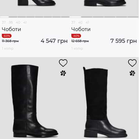
37
38
40
41
37
40
41
Чоботи
Чоботи
4 547 грн
7 595 грн
11 368 грн
12 658 грн
1 колір
1 колір