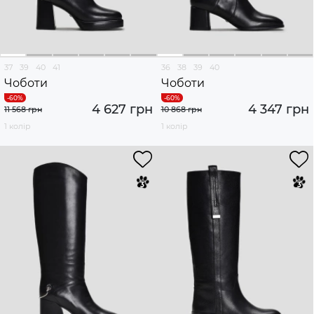
37
39
40
41
36
38
39
40
Чоботи
Чоботи
4 627 грн
4 347 грн
11 568 грн
10 868 грн
1 колір
1 колір