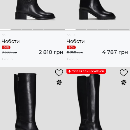
36
38
41
Чоботи
Чоботи
2 810 грн
4 787 грн
9 368 грн
11 968 грн
1 колір
1 колір
ТОВАР ЗАКІНЧУЄTЬСЯ