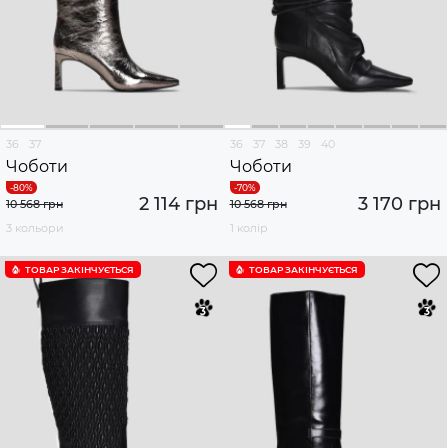
36
37
36
37
38
39
40
Чоботи
Чоботи
2 114 грн
3 170 грн
10 568 грн
10 568 грн
3 кольори
1 колір
ТОВАР ЗАКІНЧУЄTЬСЯ
ТОВАР ЗАКІНЧУЄTЬСЯ