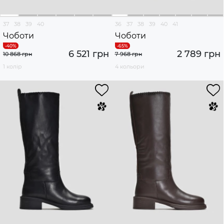
37
38
39
40
36
37
38
39
40
41
Чоботи
Чоботи
6 521 грн
2 789 грн
10 868 грн
7 968 грн
1 колір
4 кольори