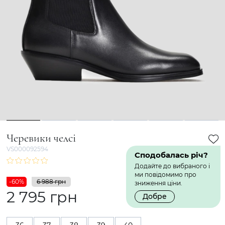
1
2
3
4
5
6
Черевики челсі
VS000092594
Сподобалась річ?
Додайте до вибраного і
ми повідомимо про
-60%
6 988 грн
зниження ціни.
2 795 грн
Добре