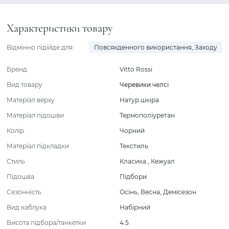
Характеристики товару
Відмінно підійде для:
Повсякденного використання
,
Заходу
Бренд
Vitto Rossi
Вид товару
Черевики челсі
Матеріал верху
Натур.шкіра
Матеріал підошви
Термополіуретан
Колір
Чорний
Матеріал підкладки
Текстиль
Стиль
Класика
,
Кежуал
Підошва
Підбори
Сезонність
Осінь
,
Весна
,
Демісезон
Вид каблука
Набірний
Висота підбора/танкетки
4.5