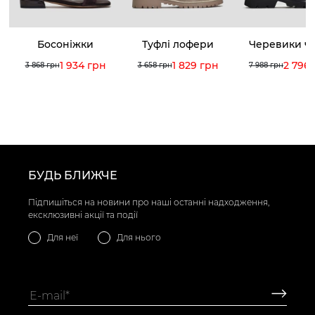
Босоніжки
Туфлі лофери
Черевики че
1 934 грн
1 829 грн
2 796
3 868 грн
3 658 грн
7 988 грн
БУДЬ БЛИЖЧЕ
Підпишіться на новини про наші останні надходження,
ексклюзивні акції та події
Для неї
Для нього