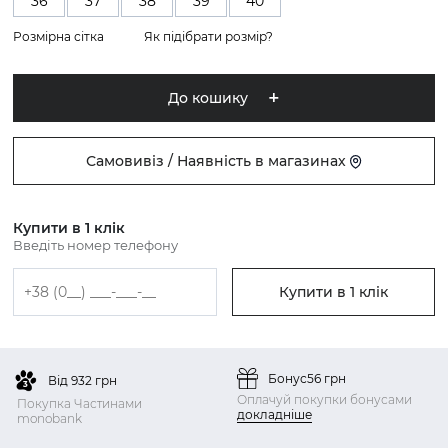
36
37
38
39
40
Розмірна сітка
Як підібрати розмір?
До кошику
Самовивіз / Наявність в магазинах
Купити в 1 клік
Введіть номер телефону
Купити в 1 клік
Бонус
56 грн
Від 932 грн
Оплачуй покупки бонусами
Покупка Частинами
докладніше
monobank