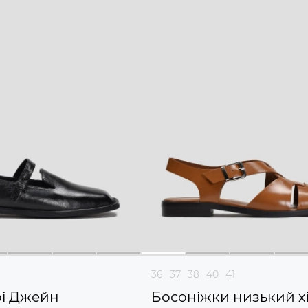
36
37
38
40
41
рі Джейн
Босоніжки низький х