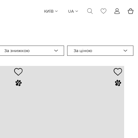
КИЇВ
UA
За знижкою
За ціною