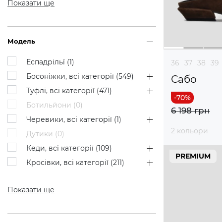
Показати ще
Модель
Еспадрільї (
1
)
36
37
38
39
Босоніжки, всі категорії (
549
)
Сабо
Туфлі, всі категорії (
471
)
Ботильйони (
0
)
6 198 грн
Черевики, всі категорії (
1
)
2 кольори
Дутики (
0
)
Кеди, всі категорії (
109
)
PREMIUM
Кросівки, всі категорії (
211
)
Показати ще