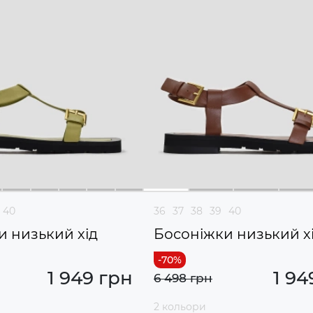
40
36
37
38
39
40
и низький хід
Босоніжки низький х
1 949 грн
1 94
6 498 грн
2 кольори