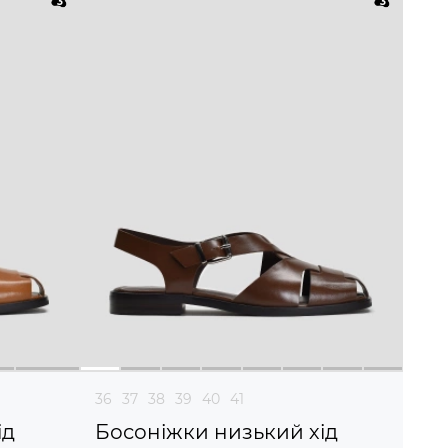
36
37
38
39
40
41
ід
Босоніжки низький хід