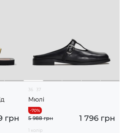
36
37
ід
Мюлі
9 грн
1 796 грн
5 988 грн
1 колір