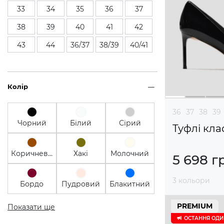
33
34
35
36
37
38
39
40
41
42
43
44
36/37
38/39
40/41
Колір
36
37
38
39
Чорний
Білий
Сірий
Туфлі кла
Коричневий
Хакі
Молочний
5 698 г
3 кольори
Бордо
Пудровий
Блакитний
PREMIUM
Показати ще
ОСТАННЯ ОД