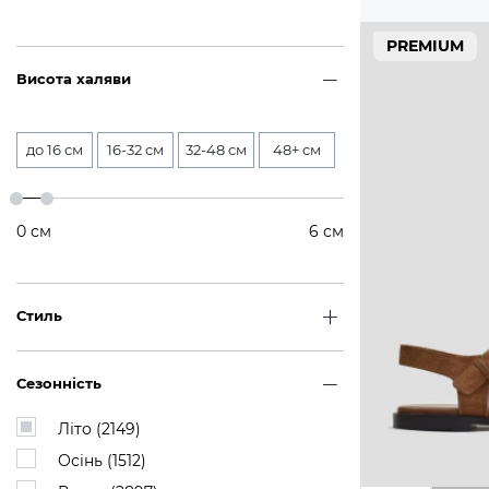
PREMIUM
Висота халяви
до 16 см
16-32 см
32-48 см
48+ см
0
см
6
см
Стиль
Сезонність
Літо (
2149
)
Осінь (
1512
)