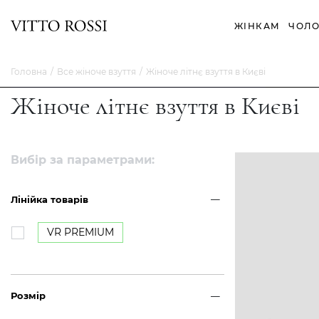
ЖІНКАМ
ЧОЛО
Головна
Все жіноче взуття
Жіноче літнє взуття в Києві
Жіноче літнє взуття в Києві
Вибір за параметрами:
Лінійка товарів
VR PREMIUM
Розмір