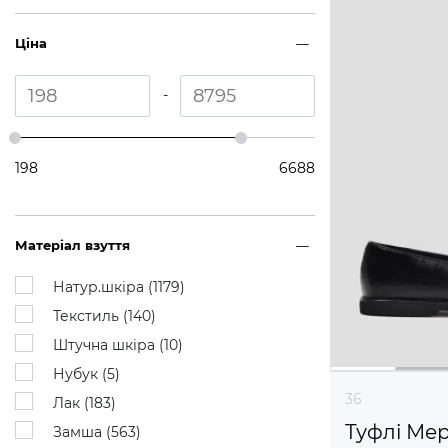
Ціна
-
198
6688
Матеріал взуття
Натур.шкіра (
1179
)
Текстиль (
140
)
Штучна шкіра (
10
)
Нубук (
5
)
36
Лак (
183
)
Туфлі Ме
Замша (
563
)