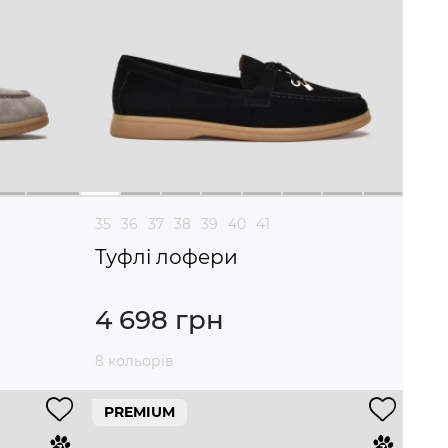
35
36
37
38
39
40
41
Туфлі лофери
4 698 грн
8 кольорів
PREMIUM