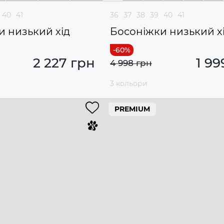
40
41
36
37
38
39
40
41
и низький хід
Босоніжки низький х
2 227 грн
1 99
4 998 грн
3 кольори
PREMIUM