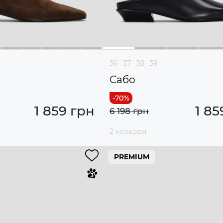
36
37
38
39
Сабо
1 859 грн
1 85
6 198 грн
2 кольори
PREMIUM