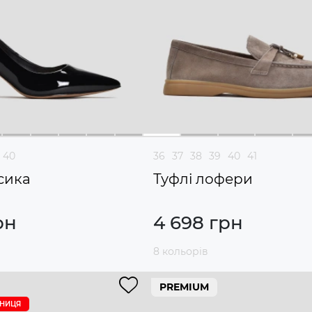
40
36
37
38
39
40
41
сика
Туфлі лофери
рн
4 698 грн
8 кольорів
PREMIUM
ИНИЦЯ