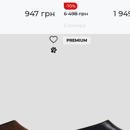
947 грн
1 94
6 498 грн
2 кольори
PREMIUM