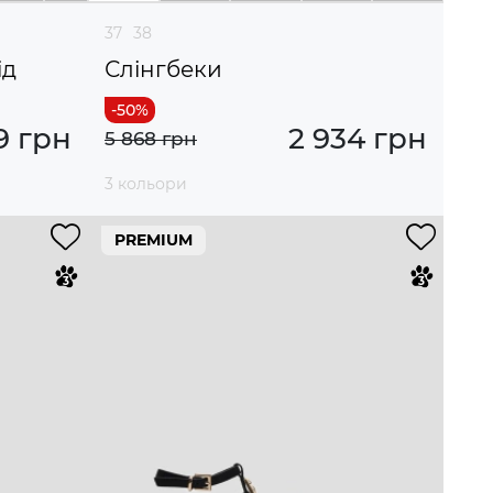
37
38
ід
Слінгбеки
9 грн
2 934 грн
5 868 грн
3 кольори
PREMIUM