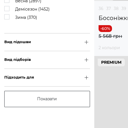
Весна (
2897
)
36
37
38
39
Демісезон (
1452
)
Босоніжк
Зима (
370
)
5 568 грн
Вид підошви
2 кольори
Вид підборів
PREMIUM
Підходить для
Показати