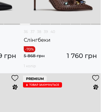
36
37
38
39
40
Слінгбеки
9 грн
1 760 грн
5 868 грн
1 колір
PREMIUM
ТОВАР ЗАКІНЧУЄTЬСЯ