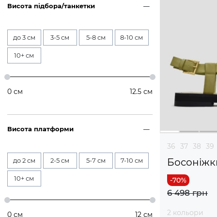
Висота підбора/танкетки
до 3 см
3-5 см
5-8 см
8-10 см
10+ см
0
см
12.5
см
Висота платформи
36
37
38
39
до 2 см
2-5 см
5-7 см
7-10 см
Босоніжк
10+ см
6 498 грн
2 кольори
0
см
12
см