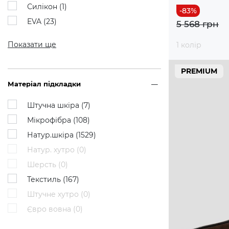
Силікон (
1
)
EVA (
23
)
5 568 грн
Показати ще
1 колір
PREMIUM
Матеріал підкладки
Штучна шкіра (
7
)
Мікрофібра (
108
)
Натур.шкіра (
1529
)
Натур. хутро (
0
)
Шерсть (
0
)
Текстиль (
167
)
Штучне хутро (
0
)
Євро вовна (
0
)