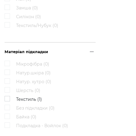
Замша (
0
)
Силікон (
0
)
Текстиль/Нубук (
0
)
Матеріал підкладки
Мікрофібра (
0
)
Натур.шкіра (
0
)
Натур. хутро (
0
)
Шерсть (
0
)
Текстиль (
1
)
Без підкладки (
0
)
Байка (
0
)
Подкладка - Войлок (
0
)