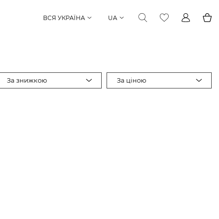
ВСЯ УКРАЇНА
UA
За знижкою
За ціною