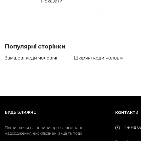
Показати
Популярні сторінки
Замшеві кеди чоловічі
Шкіряні кеди чоловічі
БУДЬ БЛИЖЧЕ
КОНТАКТИ
Пн-Нд 09
Підпишіться на новини про наші останні
надходження, ексклюзивні акції та події