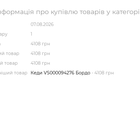
формація про купівлю товарів у категорії
07.08.2026
вару
1
а
4108 грн
й товар
4108 грн
й товар
4108 грн
ніший товар
Кеди VS000094276 Бордо
- 4108 грн