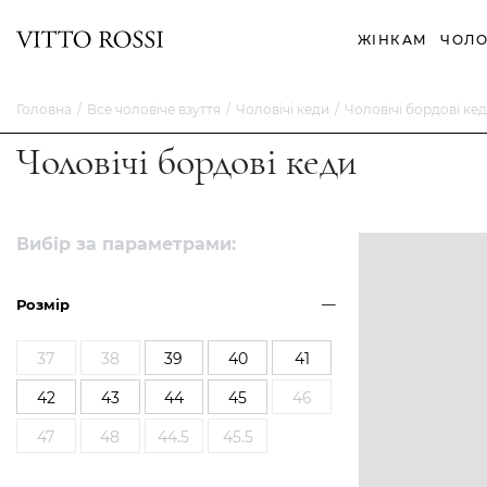
ЖІНКАМ
ЧОЛО
Головна
Все чоловіче взуття
Чоловічі кеди
Чоловічі бордові ке
Чоловічі бордові кеди
Вибір за параметрами:
Розмір
37
38
39
40
41
42
43
44
45
46
47
48
44.5
45.5