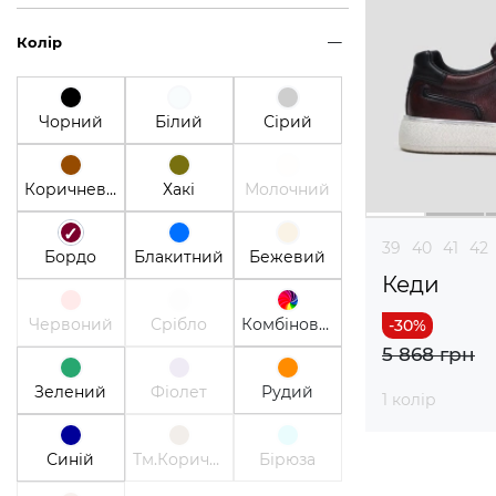
Колір
Чорний
Білий
Сірий
Коричневий
Хакі
Молочний
39
40
41
42
Бордо
Блакитний
Бежевий
Кеди
Червоний
Срібло
Комбінований
5 868 грн
Зелений
Фіолет
Рудий
1 колір
Синій
Тм.Коричневий
Бірюза