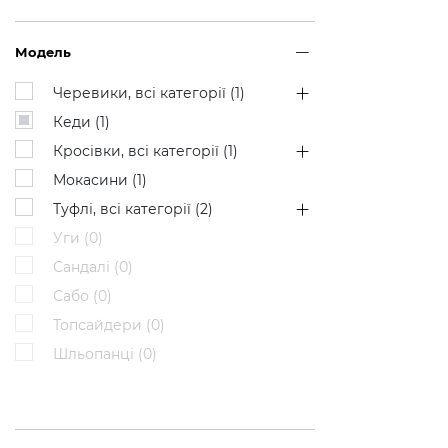
Модель
Черевики, всі категорії (
1
)
Кеди (
1
)
Кросівки, всі категорії (
1
)
Мокасини (
1
)
Туфлі, всі категорії (
2
)
Уги (
0
)
Сандалі (
0
)
Сабо (
0
)
Топсайдери (
0
)
Шльопанці (
0
)