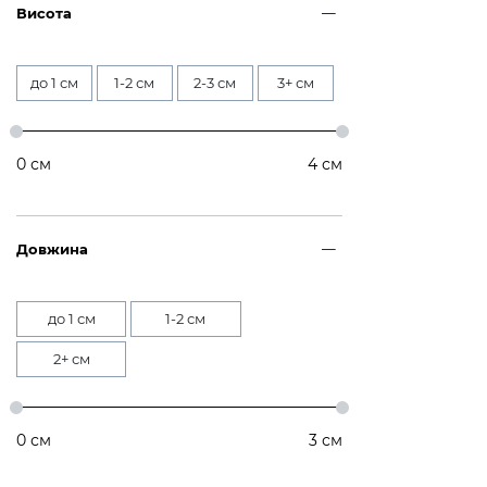
Висота
до 1 см
1-2 см
2-3 см
3+ см
0
см
4
см
Довжина
до 1 см
1-2 см
2+ см
0
см
3
см