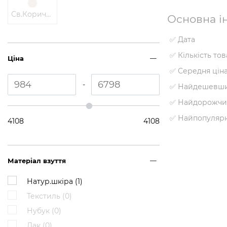
Св.Коричневий
Основна ін
✅ Дата
✅ Кількість то
Ціна
✅ Середня цін
-
✅ Найдешевши
✅ Найдорожчи
✅ Найпопуляр
4108
4108
Матеріал взуття
Натур.шкіра (
1
)
Текстиль (
0
)
Нубук (
0
)
Лак (
0
)