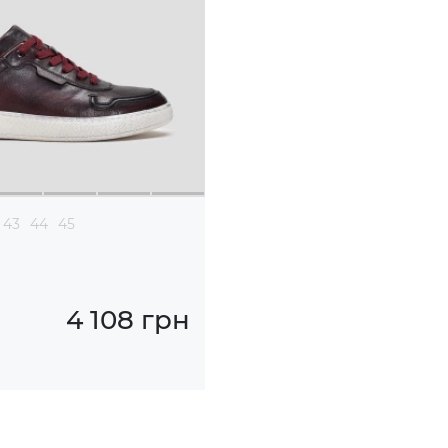
43
44
45
4 108 грн