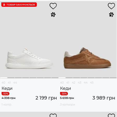
ТОВАР ЗАКІНЧУЄTЬСЯ
40
41
44
40
41
42
43
44
45
Кеди
Кеди
2 199 грн
3 989 грн
4 398 грн
5 698 грн
1 колір
3 кольори