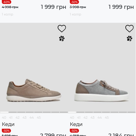
1 999 грн
1 999 грн
4 998 грн
3 998 грн
1 колір
1 колір
40
41
42
43
44
45
40
41
42
43
44
45
Кеди
Кеди
2 799 грн
2 184 грн
5 598 грн
4 368 грн