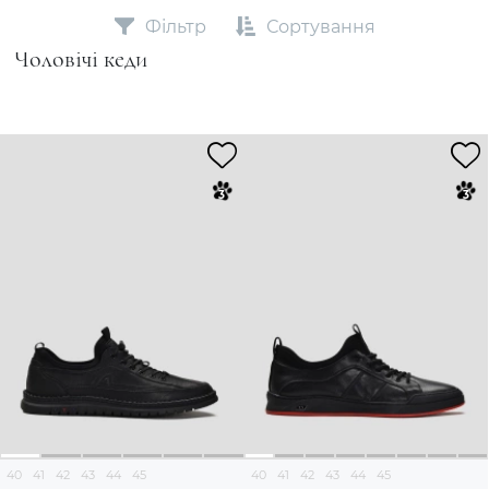
Фільтр
Сортування
Чоловічі кеди
40
41
42
43
44
45
40
41
42
43
44
45