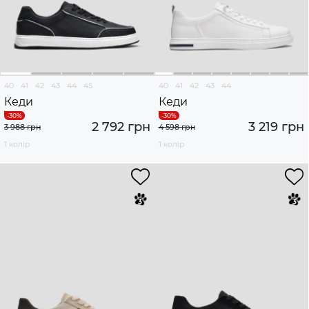
40
41
42
43
44
45
40
41
42
43
44
Кеди
Кеди
2 792 грн
3 219 грн
3 988 грн
4 598 грн
1 колір
1 колір