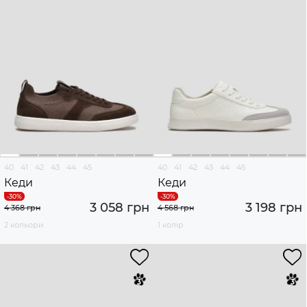
40
41
42
43
44
45
40
41
42
43
44
45
Кеди
Кеди
3 058 грн
3 198 грн
4 368 грн
4 568 грн
2 кольори
1 колір