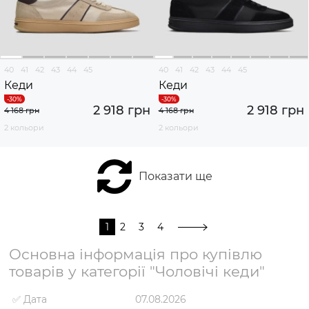
40
41
42
43
44
45
40
41
42
43
44
45
Кеди
Кеди
2 918 грн
2 918 грн
4 168 грн
4 168 грн
2 кольори
2 кольори
Показати ще
1
2
3
4
Основна інформація про купівлю
товарів у категорії "Чоловічі кеди"
✅ Дата
07.08.2026