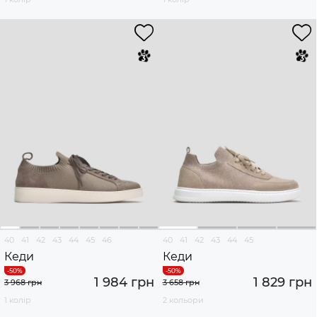
40
41
42
43
44
45
46
40
41
42
43
44
45
Кеди
Кеди
1 984 грн
1 829 грн
3 968 грн
3 658 грн
1 колір
2 кольори