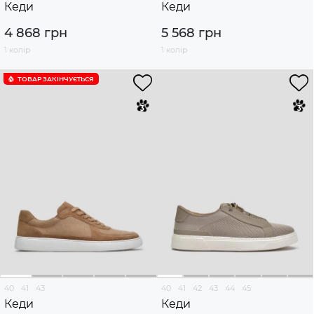
Кеди
Кеди
4 868 грн
5 568 грн
1 колір
1 колір
ТОВАР ЗАКІНЧУЄTЬСЯ
40
41
43
40
41
42
43
44
45
Кеди
Кеди