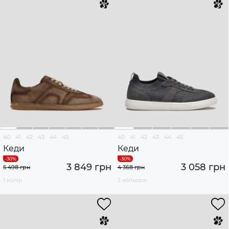
40
41
42
43
44
45
40
41
42
43
44
45
Кеди
Кеди
3 849 грн
3 058 грн
5 498 грн
4 368 грн
1 колір
2 кольори