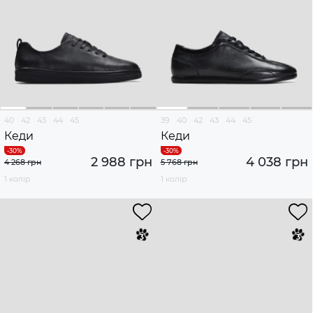
40
42
43
44
45
39
40
42
43
44
45
Кеди
Кеди
2 988 грн
4 038 грн
4 268 грн
5 768 грн
1 колір
1 колір