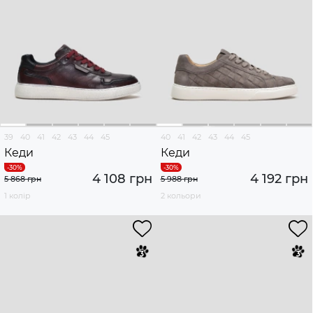
39
40
41
42
43
44
45
40
41
42
43
44
45
Кеди
Кеди
4 108 грн
4 192 грн
5 868 грн
5 988 грн
1 колір
2 кольори