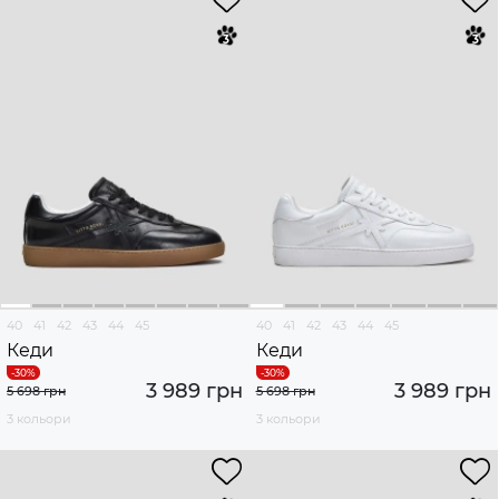
40
41
42
43
44
45
40
41
42
43
44
45
Кеди
Кеди
3 989 грн
3 989 грн
5 698 грн
5 698 грн
3 кольори
3 кольори