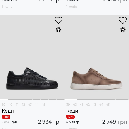
1 колір
1 колір
39
40
41
42
43
44
45
39
40
41
42
43
44
45
Кеди
Кеди
2 934 грн
2 749 грн
5 868 грн
5 498 грн
1 колір
1 колір