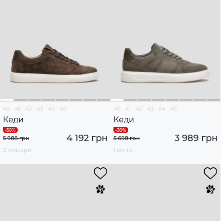
40
41
42
43
44
45
40
41
42
43
44
45
Кеди
Кеди
4 192 грн
3 989 грн
5 988 грн
5 698 грн
2 кольори
1 колір