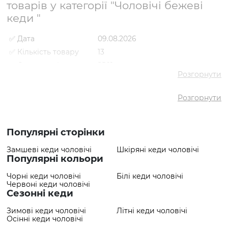
товарів у категорії "Чоловічі бежеві
кеди "
✅ Дата
09.08.2026
✅ Кількість товару
13
✅ Середня ціна
2501 грн
Розгорнути
✅ Найдешевший
1829 грн
товар
Розгорнути
✅ Найдорожчий
3581 грн
товар
✅ Найпопулярніший
Кеди VS000078623 Бежевий
товар
- 2484 грн
Популярні сторінки
Замшеві кеди чоловічі
Шкіряні кеди чоловічі
Популярні кольори
Чорні кеди чоловічі
Білі кеди чоловічі
Червоні кеди чоловічі
Сезонні кеди
Зимові кеди чоловічі
Літні кеди чоловічі
Осінні кеди чоловічі