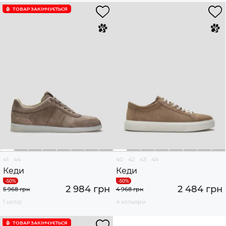
ТОВАР ЗАКІНЧУЄTЬСЯ
41
44
40
42
43
44
Кеди
Кеди
2 984 грн
2 484 грн
5 968 грн
4 968 грн
1 колір
4 кольори
ТОВАР ЗАКІНЧУЄTЬСЯ