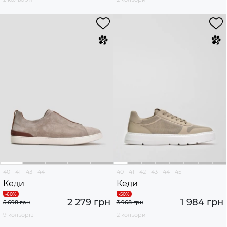
40
41
43
44
40
41
42
43
44
45
Кеди
Кеди
2 279 грн
1 984 грн
5 698 грн
3 968 грн
9 кольорів
2 кольори