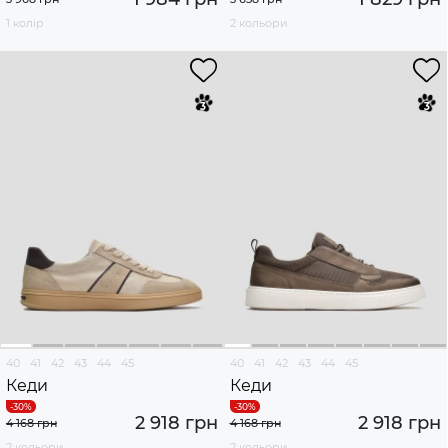
1 колір
2 кольори
40
41
42
43
44
45
40
41
42
43
44
45
Кеди
Кеди
2 918 грн
2 918 грн
4 168 грн
4 168 грн
2 кольори
2 кольори