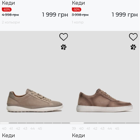
Кеди
Кеди
1 999 грн
1 999 грн
4 998 грн
3 998 грн
2 кольори
1 колір
40
41
42
43
44
45
39
40
41
42
43
44
45
Кеди
Кеди