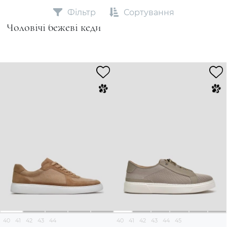
Фільтр
Сортування
Чоловічі бежеві кеди
40
41
42
43
44
40
41
42
43
44
45