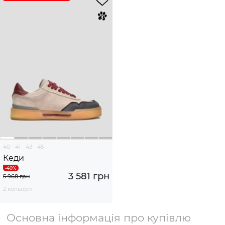
40
41
43
45
Кеди
3 581 грн
5 968 грн
2 кольори
Основна інформація про купівлю