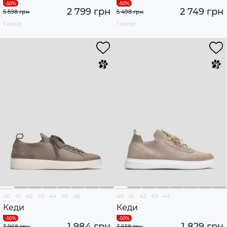
2 799 грн
2 749 грн
5 598 грн
5 498 грн
1 колір
1 колір
40
41
42
43
44
45
46
40
41
42
43
44
Кеди
Кеди
1 984 грн
1 829 грн
3 968 грн
3 658 грн