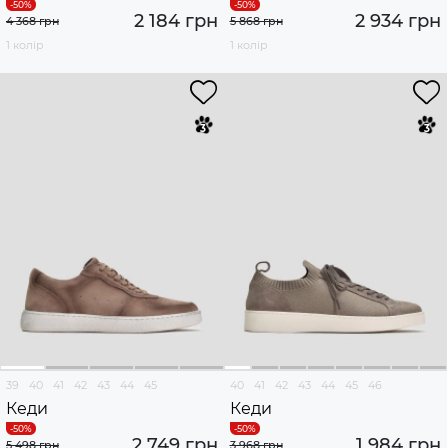
2 184 грн
2 934 грн
4 368 грн
5 868 грн
1 колір
1 колір
39
40
41
42
43
44
45
40
41
42
43
44
45
46
Кеди
Кеди
2 749 грн
1 984 грн
5 498 грн
3 968 грн