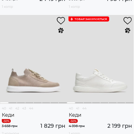
1 колір
1 колір
ТОВАР ЗАКІНЧУЄTЬСЯ
40
41
42
43
44
40
41
44
Кеди
Кеди
1 829 грн
2 199 грн
3 658 грн
4 398 грн
2 кольори
1 колір