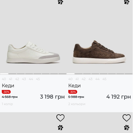
40
41
42
43
44
45
40
41
42
43
44
45
Кеди
Кеди
3 198 грн
4 192 грн
4 568 грн
5 988 грн
1 колір
2 кольори