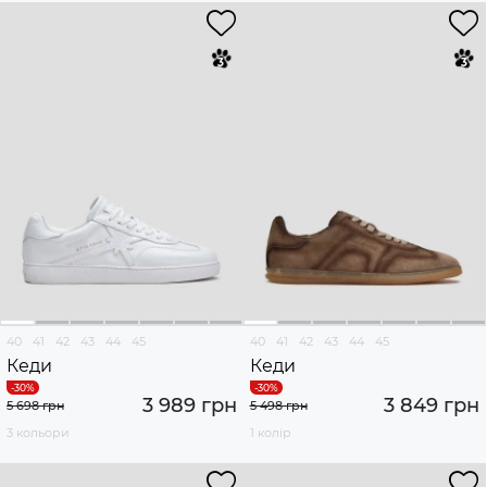
40
41
42
43
44
45
40
41
42
43
44
45
Кеди
Кеди
3 989 грн
3 849 грн
5 698 грн
5 498 грн
3 кольори
1 колір