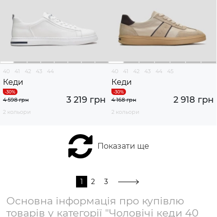
40
41
42
43
44
40
41
42
43
44
45
Кеди
Кеди
3 219 грн
2 918 грн
4 598 грн
4 168 грн
2 кольори
2 кольори
Показати ще
1
2
3
Основна інформація про купівлю
товарів у категорії "Чоловічі кеди 40