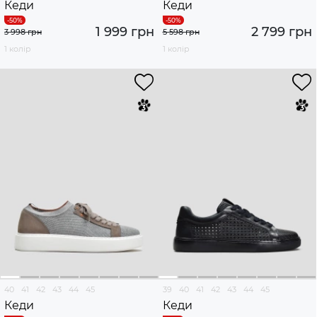
Кеди
Кеди
1 999 грн
2 799 грн
3 998 грн
5 598 грн
1 колір
1 колір
40
41
42
43
44
45
39
40
41
42
43
44
45
Кеди
Кеди