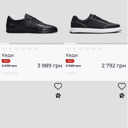
40
41
42
43
44
45
40
41
42
43
44
45
Кеди
Кеди
3 989 грн
2 792 грн
5 698 грн
3 988 грн
3 кольори
1 колір