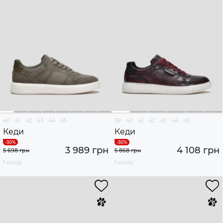
40
41
42
43
44
45
39
40
41
42
43
44
45
Кеди
Кеди
3 989 грн
4 108 грн
5 698 грн
5 868 грн
1 колір
1 колір