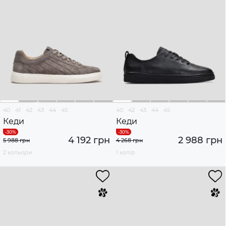
40
41
42
43
44
45
40
42
43
44
45
Кеди
Кеди
4 192 грн
2 988 грн
5 988 грн
4 268 грн
2 кольори
1 колір