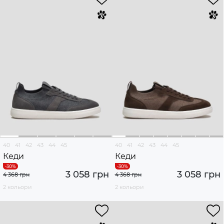
40
41
42
43
44
45
40
41
42
43
44
45
Кеди
Кеди
3 058 грн
3 058 грн
4 368 грн
4 368 грн
2 кольори
2 кольори