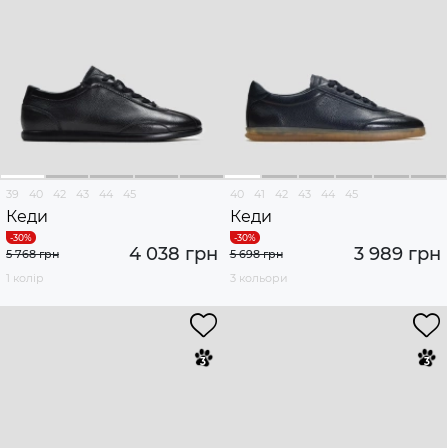
39
40
42
43
44
45
40
41
42
43
44
45
Кеди
Кеди
4 038 грн
3 989 грн
5 768 грн
5 698 грн
1 колір
3 кольори