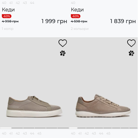
40
41
42
43
44
40
Кеди
Кеди
1 999 грн
1 839 грн
4 998 грн
4 598 грн
1 колір
2 кольори
40
41
42
43
44
45
40
41
42
43
44
45