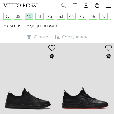
38
39
40
41
42
43
44
45
46
47
Чоловічі кеди 40 розмір
Фільтр
Сортування