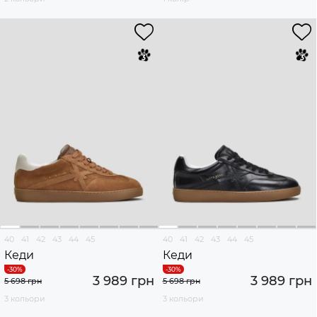
40
41
42
43
44
45
40
41
42
43
44
45
Кеди
Кеди
3 989 грн
3 989 грн
5 698 грн
5 698 грн
3 кольори
3 кольори