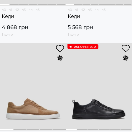
40
41
42
43
44
45
40
41
42
43
44
45
Кеди
Кеди
4 868 грн
5 568 грн
1 колір
1 колір
ОСТАННЯ ПАРА