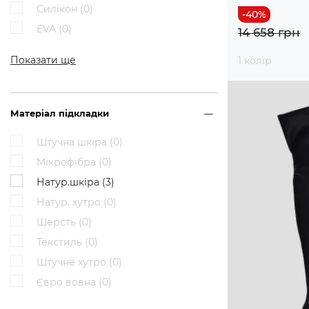
Силікон (
0
)
EVA (
0
)
14 658 грн
Показати ще
1 колір
Матеріал підкладки
Штучна шкіра (
0
)
Мікрофібра (
0
)
Натур.шкіра (
3
)
Натур. хутро (
0
)
Шерсть (
0
)
Текстиль (
0
)
Штучне хутро (
0
)
Євро вовна (
0
)