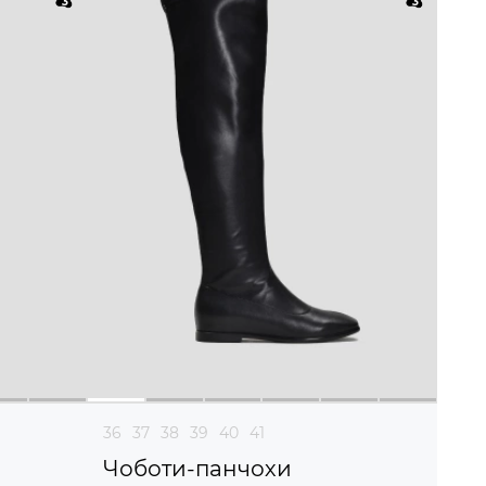
36
37
38
39
40
41
Чоботи-панчохи