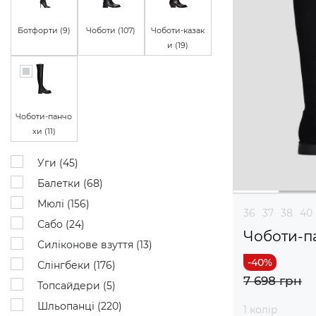
Ботфорти (
9
)
Чоботи (
107
)
Чоботи-казак
и (
19
)
Чоботи-панчо
хи (
11
)
Уги (
45
)
Балетки (
68
)
Мюлі (
156
)
36
37
38
40
Сабо (
24
)
Чоботи-п
Силіконове взуття (
13
)
Слінгбеки (
176
)
7 698 грн
Топсайдери (
5
)
Шльопанці (
220
)
1 колір