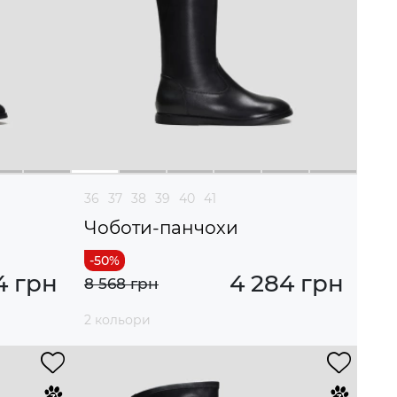
36
37
38
39
40
41
Чоботи-панчохи
4 грн
4 284 грн
8 568 грн
2 кольори