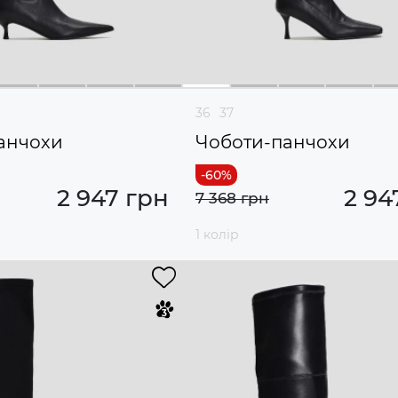
36
37
анчохи
Чоботи-панчохи
2 947 грн
2 94
7 368 грн
1 колір