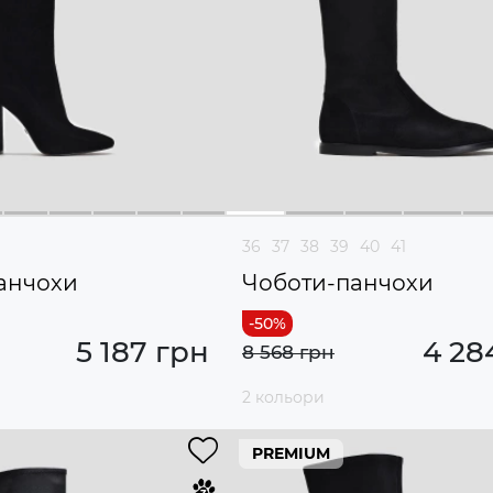
36
37
38
39
40
41
анчохи
Чоботи-панчохи
5 187 грн
4 28
8 568 грн
2 кольори
PREMIUM