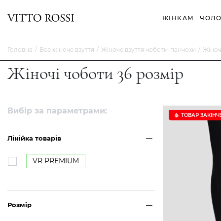
ЖІНКАМ
ЧОЛО
Головна
Все жіноче взуття
Жіноче взуття чоботи-панчохи
Жіноч
Жіночі чоботи 36 розмір
Вибір за параметрами:
ТОВАР ЗАКІНЧ
Лінійка товарів
VR PREMIUM
Розмір