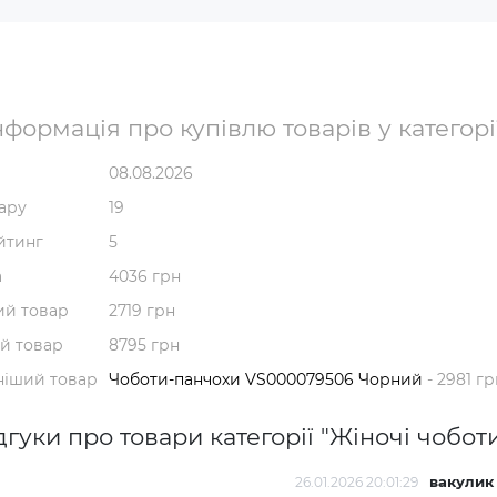
формація про купівлю товарів у категорі
08.08.2026
вару
19
йтинг
5
а
4036 грн
й товар
2719 грн
й товар
8795 грн
ніший товар
Чоботи-панчохи VS000079506 Чорний
- 2981 гр
дгуки про товари категорії "Жіночі чобот
вакулик
26.01.2026 20:01:29