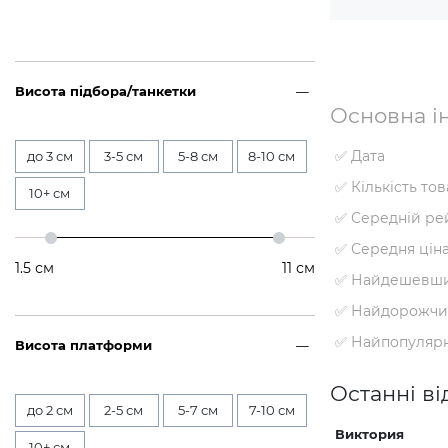
Висота підбора/танкетки
Основна ін
✅ Дата
до 3 см
3-5 см
5-8 см
8-10 см
✅ Кількість то
10+ см
✅ Середній ре
✅ Середня цін
1.5
см
11
см
✅ Найдешевши
✅ Найдорожчи
✅ Найпопуляр
Висота платформи
Останні ві
до 2 см
2-5 см
5-7 см
7-10 см
Виктория
10+ см