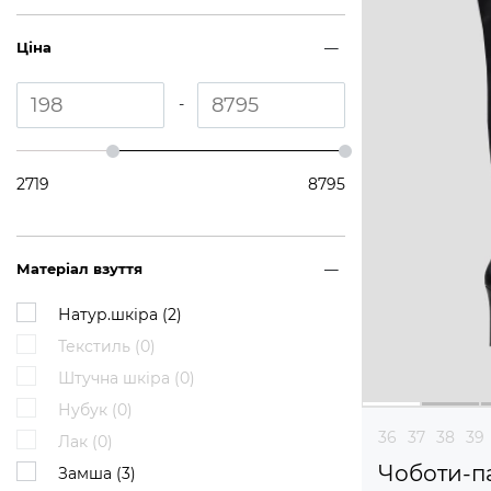
Ціна
-
2719
8795
Матеріал взуття
Натур.шкіра (
2
)
Текстиль (
0
)
Штучна шкіра (
0
)
Нубук (
0
)
36
37
38
39
Лак (
0
)
Чоботи-п
Замша (
3
)