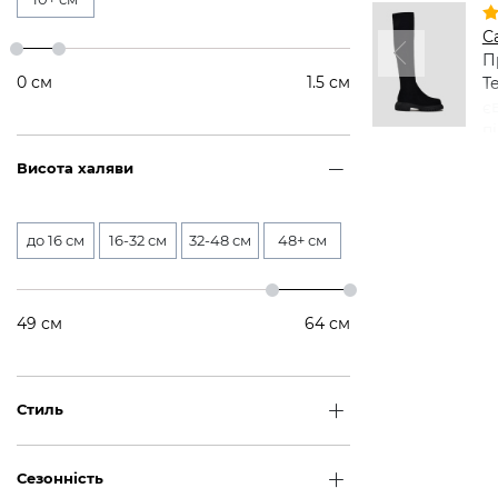
С
П
0
см
1.5
см
Т
є
п
Висота халяви
до 16 см
16-32 см
32-48 см
48+ см
49
см
64
см
Стиль
Сезонність