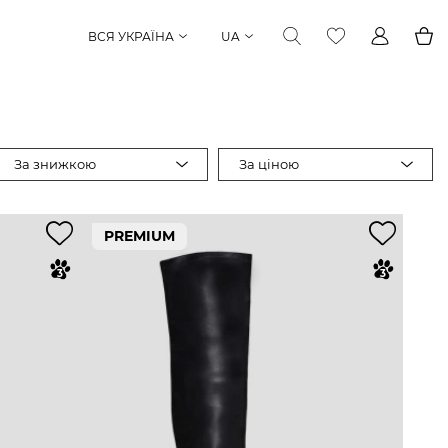
ВСЯ УКРАЇНА
UA
За знижкою
За ціною
PREMIUM