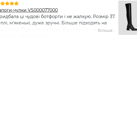
апоги-чулки VS000077000
ридбала ці чудові ботфорти і не жалкую. Розмір 37.
еплі, м'якенькі, дуже зручні. Більше підходять на
вро зиму. Повнота середня. На високий підьом не
Більше...
ідійдуть. Рекомендую.