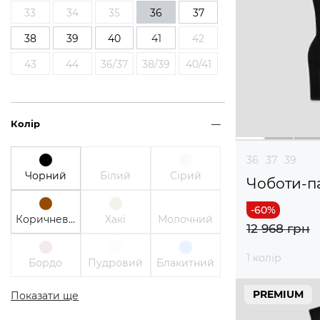
33
34
35
36
37
38
39
40
41
42
43
44
36/37
38/39
40/41
Колір
36
37
39
Чорний
Білий
Сірий
Чоботи-п
Коричневий
Хакі
Молочний
12 968 грн
1 колір
Бордо
Пудровий
Блакитний
PREMIUM
Показати ще