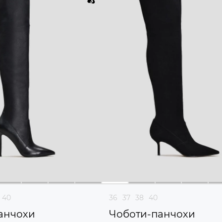
40
36
37
38
40
анчохи
Чоботи-панчохи