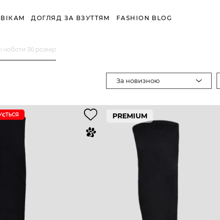
ВІКАМ
ДОГЛЯД ЗА ВЗУТТЯМ
FASHION BLOG
і чоботи 36 розмір
За новизною
УЄTЬСЯ
PREMIUM