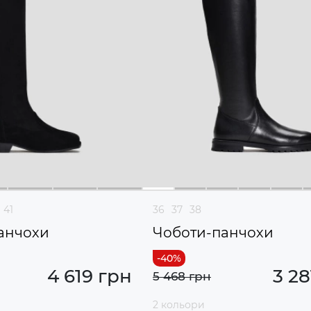
41
36
37
38
анчохи
Чоботи-панчохи
4 619 грн
3 28
5 468 грн
2 кольори