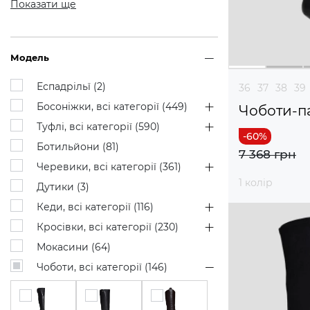
Показати ще
Модель
Еспадрільї (
2
)
36
37
38
39
Босоніжки, всі категорії (
449
)
Чоботи-п
Туфлі, всі категорії (
590
)
Ботильйони (
81
)
7 368 грн
Черевики, всі категорії (
361
)
1 колір
Дутики (
3
)
Кеди, всі категорії (
116
)
Кросівки, всі категорії (
230
)
Мокасини (
64
)
Чоботи, всі категорії (
146
)