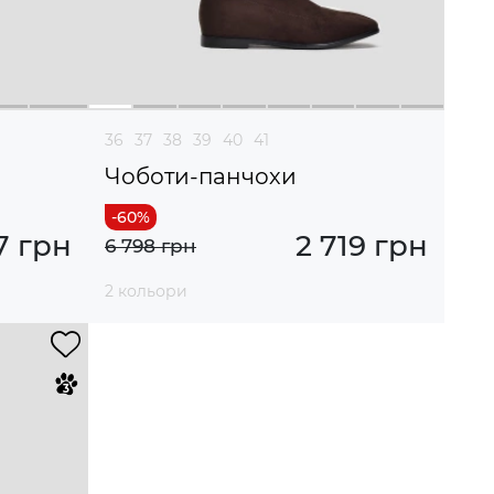
36
37
38
39
40
41
Чоботи-панчохи
7 грн
2 719 грн
6 798 грн
2 кольори