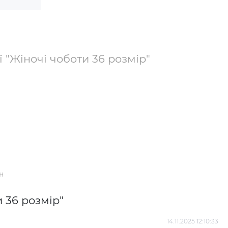
ї "Жіночі чоботи 36 розмір"
н
и 36 розмір"
К
14.11.2025 12:10:33