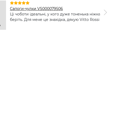
Сапоги-чулки VS000079506
Ці чоботи ідеальні, у кого дуже тоненька ніжка
беріть. Для мене це знахідка, дякую Vitto Rossi