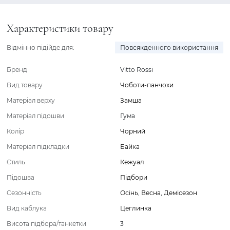
Характеристики товару
Відмінно підійде для:
Повсякденного використання
Бренд
Vitto Rossi
Вид товару
Чоботи-панчохи
Матеріал верху
Замша
Матеріал підошви
Гума
Колір
Чорний
Матеріал підкладки
Байка
Стиль
Кежуал
Підошва
Підбори
Сезонність
Осінь
,
Весна
,
Демісезон
Вид каблука
Цеглинка
Висота підбора/танкетки
3