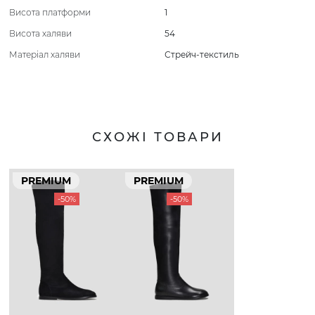
Висота платформи
1
Висота халяви
54
Матеріал халяви
Стрейч-текстиль
СХОЖІ ТОВАРИ
PREMIUM
PREMIUM
-50%
-50%