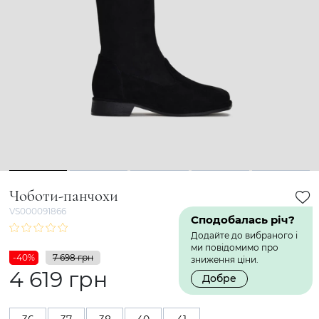
1
2
3
4
5
Чоботи-панчохи
VS000091866
Сподобалась річ?
Додайте до вибраного і
ми повідомимо про
-40%
7 698 грн
зниження ціни.
4 619 грн
Добре