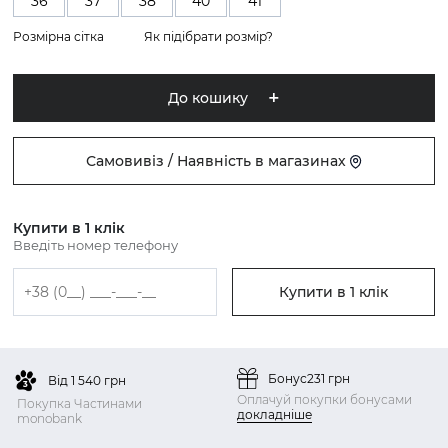
36
37
38
40
41
Розмірна сітка
Як підібрати розмір?
До кошику
Самовивіз / Наявність в магазинах
Купити в 1 клік
Введіть номер телефону
Купити в 1 клік
Бонус
231 грн
Від 1 540 грн
Оплачуй покупки бонусами
Покупка Частинами
докладніше
monobank