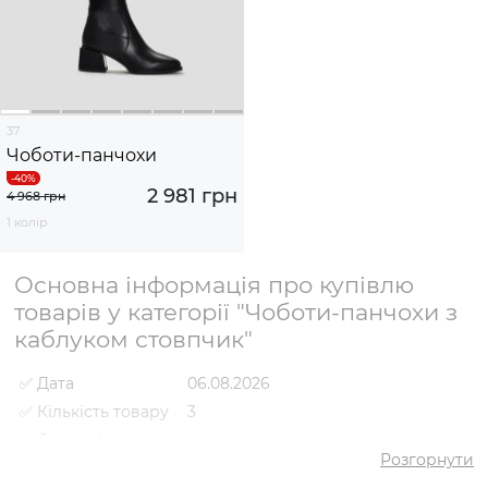
37
Чоботи-панчохи
2 981 грн
4 968 грн
1 колір
Основна інформація про купівлю
товарів у категорії "Чоботи-панчохи з
каблуком стовпчик"
✅ Дата
06.08.2026
✅ Кількість товару
3
✅ Середній
5
рейтинг
Розгорнути
✅ Середня ціна
3865 грн