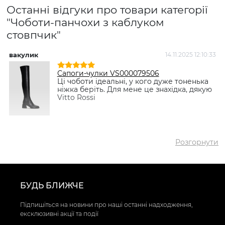
Останні відгуки про товари категорії
✅ Найдешевший
2981 грн
товар
"Чоботи-панчохи з каблуком
стовпчик"
✅ Найдорожчий
5187 грн
товар
✅
вакулик
14.11.2025 12:10:33
Чоботи-панчохи VS000079506
Найпопулярніший
Чорний
- 2981 грн
товар
Сапоги-чулки VS000079506
Ці чоботи ідеальні, у кого дуже тоненька
ніжка беріть. Для мене це знахідка, дякую
Vitto Rossi
Розгорнути
БУДЬ БЛИЖЧЕ
Підпишіться на новини про наші останні надходження,
ексклюзивні акції та події