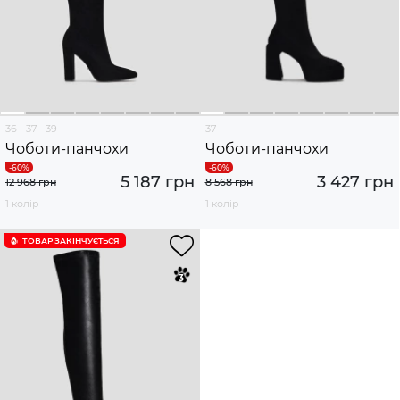
36
37
39
37
Чоботи-панчохи
Чоботи-панчохи
5 187 грн
3 427 грн
12 968 грн
8 568 грн
1 колір
1 колір
ТОВАР ЗАКІНЧУЄTЬСЯ