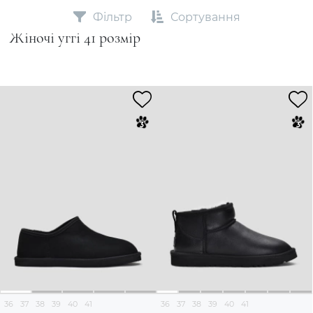
Фільтр
Сортування
Жіночі уггі 41 розмір
36
37
38
39
40
41
36
37
38
39
40
41