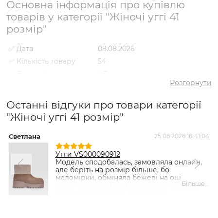
Основна інформація про купівлю
товарів у категорії "Жіночі уггі 41
розмір"
✅ Дата
08.08.2026
✅ Кількість товару
54
✅ Середній рейтинг
4.7
Розгорнути
✅ Середня ціна
2553 грн
✅ Найдешевший
Останні відгуки про товари категорії
1175 грн
товар
"Жіночі уггі 41 розмір"
✅ Найдорожчий товар
6198 грн
✅ Найпопулярніший
Уги VS000080476 Чорний
Светлана
25.06.2026 18:41:04
Т
товар
- 3419 грн
Угги VS000090912
Модель сподобалась, замовляла онлайн,
але беріть на розмір більше, бо
маломірки, обміняла бежеві на оці
Більше...
коричневі і на 38 р (ношу 37р) і то вони
наче трохи тиснуть. Дуже теплі....