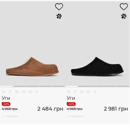
36
37
38
39
40
41
36
37
38
39
41
Уги
Уги
2 484 грн
2 981 грн
4 968 грн
4 968 грн
2 кольори
2 кольори