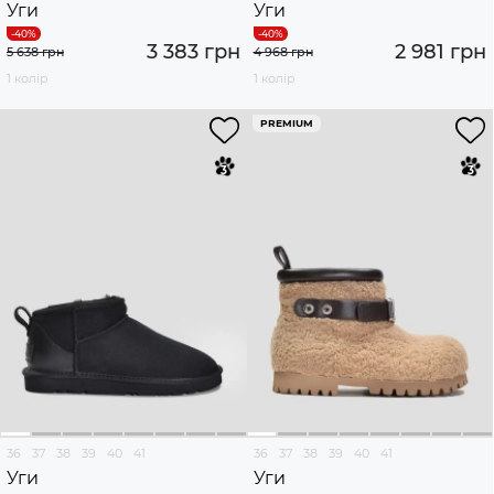
Уги
Уги
3 383 грн
2 981 грн
5 638 грн
4 968 грн
1 колір
1 колір
PREMIUM
36
37
38
39
40
41
36
37
38
39
40
41
Уги
Уги