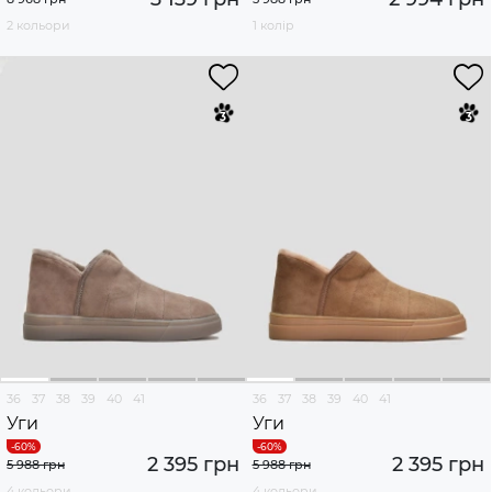
2 кольори
1 колір
36
37
38
39
40
41
36
37
38
39
40
41
Уги
Уги
2 395 грн
2 395 грн
5 988 грн
5 988 грн
4 кольори
4 кольори