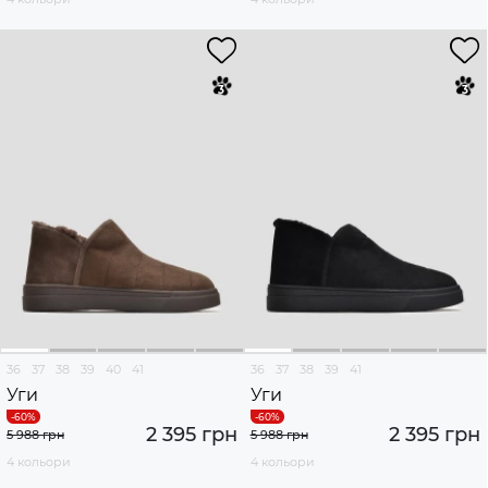
36
37
38
39
40
41
36
37
38
39
41
Уги
Уги
2 395 грн
2 395 грн
5 988 грн
5 988 грн
4 кольори
4 кольори