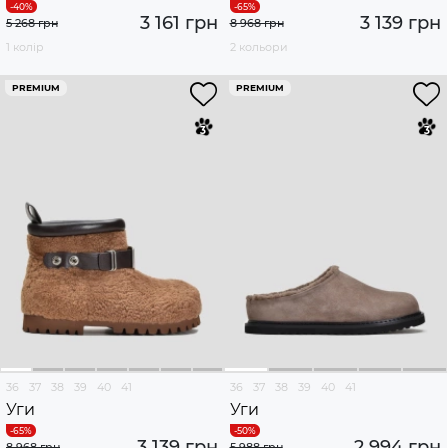
3 161 грн
3 139 грн
5 268 грн
8 968 грн
1 колір
2 кольори
PREMIUM
PREMIUM
36
37
38
39
40
41
36
37
38
39
40
41
Уги
Уги
3 139 грн
2 994 грн
8 968 грн
5 988 грн