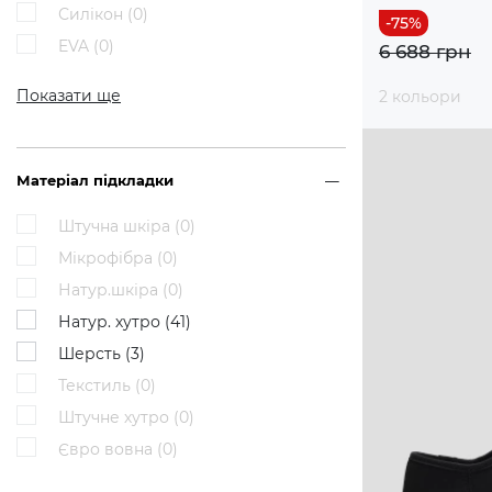
Силікон (
0
)
EVA (
0
)
6 688 грн
Показати ще
2 кольори
Матеріал підкладки
Штучна шкіра (
0
)
Мікрофібра (
0
)
Натур.шкіра (
0
)
Натур. хутро (
41
)
Шерсть (
3
)
Текстиль (
0
)
Штучне хутро (
0
)
Євро вовна (
0
)