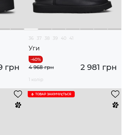
36
37
38
39
40
41
Уги
9 грн
2 981 грн
4 968 грн
1 колір
ТОВАР ЗАКІНЧУЄTЬСЯ