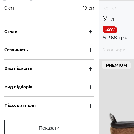
0
см
19
см
36
37
Уги
Стиль
5 368 грн
2 кольори
Сезонність
PREMIUM
Вид підошви
Вид підборів
Підходить для
Показати