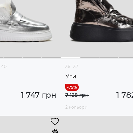
40
36
37
Уги
1 747 грн
1 78
7 128 грн
2 кольори