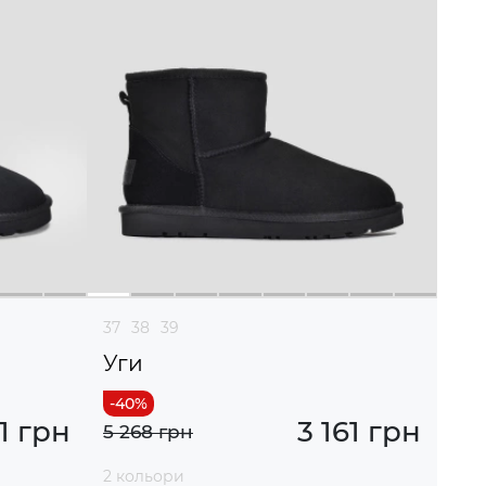
37
38
39
Уги
61 грн
3 161 грн
5 268 грн
2 кольори