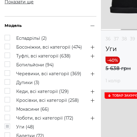
Показати ще
Модель
Еспадрільї (
2
)
36
37
38
39
Босоніжки, всі категорії (
474
)
Уги
Туфлі, всі категорії (
638
)
Ботильйони (
94
)
5 638 грн
Черевики, всі категорії (
369
)
1 колір
Дутики (
3
)
Кеди, всі категорії (
129
)
ТОВАР ЗАКІНЧ
Кросівки, всі категорії (
258
)
Мокасини (
66
)
Чоботи, всі категорії (
172
)
Уги (
48
)
Балетки (
72
)