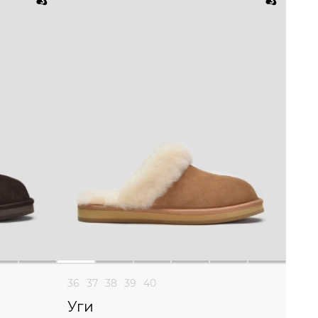
36
37
38
39
40
Уги