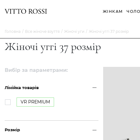
ЖІНКАМ
ЧОЛО
Головна
Все жіноче взуття
Жіночі уги
Жіночі уггі 37 розмір
Жіночі уггі 37 розмір
Вибір за параметрами:
Лінійка товарів
VR PREMIUM
Розмір