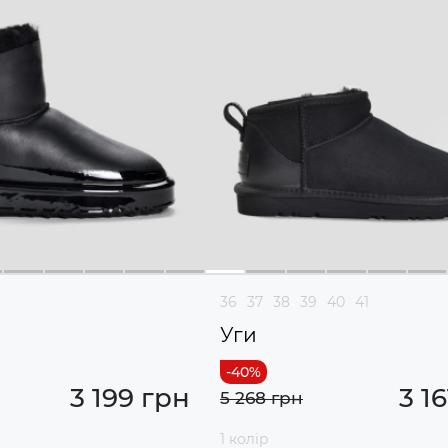
36
37
38
39
40
41
Уги
3 199 грн
3 1
5 268 грн
1 колір