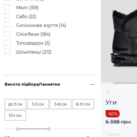
Мюлі (
159
)
Сабо (
22
)
Силіконове взуття (
14
)
Слінгбеки (
184
)
Топсайдери (
5
)
Шльопанці (
212
)
Висота підбора/танкетки
37
Уги
до 3 см
3-5 см
5-8 см
8-10 см
10+ см
6 398 грн
1 колір