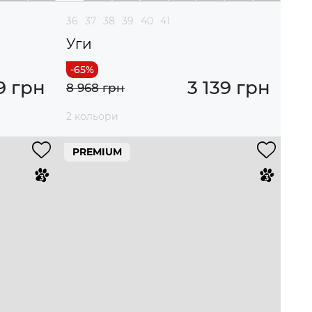
36
37
38
39
40
41
Уги
9 грн
3 139 грн
8 968 грн
2 кольори
PREMIUM