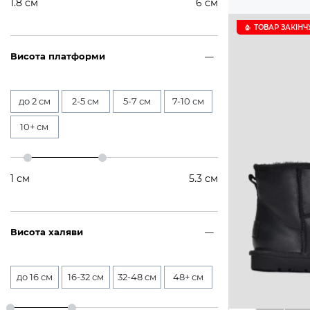
1.8
см
6
см
ТОВАР ЗАКІНЧ
Висота платформи
до 2 см
2-5 см
5-7 см
7-10 см
10+ см
1
см
5.3
см
Висота халяви
до 16 см
16-32 см
32-48 см
48+ см