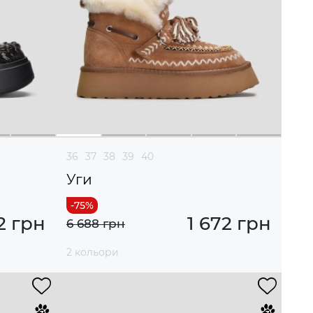
36
37
38
39
40
Уги
2 грн
1 672 грн
6 688 грн
2 кольори