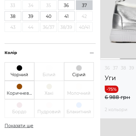
33
34
35
36
37
38
39
40
41
42
43
44
36/37
38/39
40/41
Колір
36
37
38
39
Чорний
Білий
Сірий
Уги
Коричневий
Хакі
Молочний
6 988 грн
2 кольори
Бордо
Пудровий
Блакитний
Показати ще