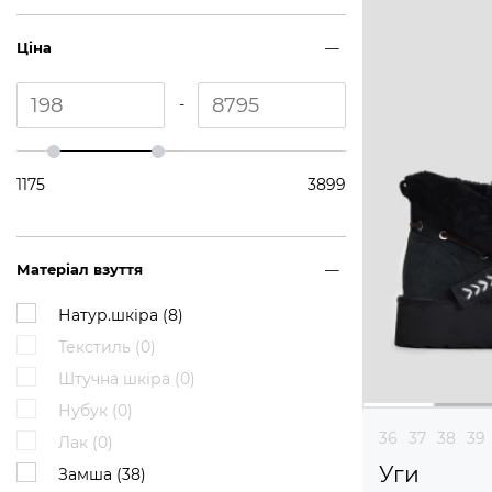
Ціна
-
1175
3899
Матеріал взуття
Натур.шкіра (
8
)
Текстиль (
0
)
Штучна шкіра (
0
)
Нубук (
0
)
36
37
38
39
Лак (
0
)
Уги
Замша (
38
)