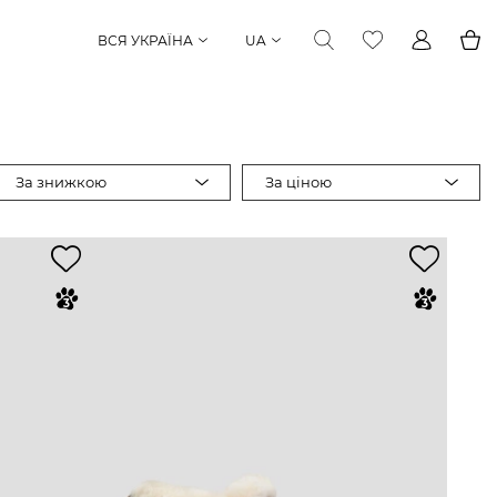
ВСЯ УКРАЇНА
UA
За знижкою
За ціною