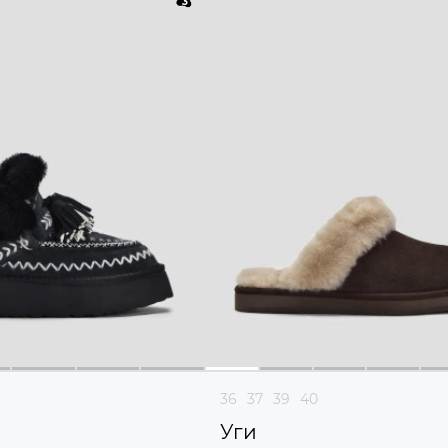
36
37
39
40
Уги