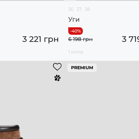
36
37
38
Уги
3 221 грн
3 71
6 198 грн
1 колір
PREMIUM