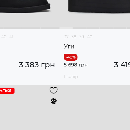
40
41
37
38
39
40
Уги
3 383 грн
3 41
5 698 грн
1 колір
УЄTЬСЯ