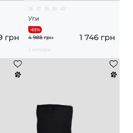
36
37
38
39
40
Уги
9 грн
1 746 грн
4 988 грн
3 кольори