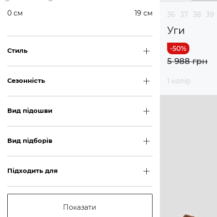
0
см
19
см
36
37
38
39
Уги
Стиль
5 988 грн
1 колір
Сезонність
Вид підошви
Вид підборів
Підходить для
Показати