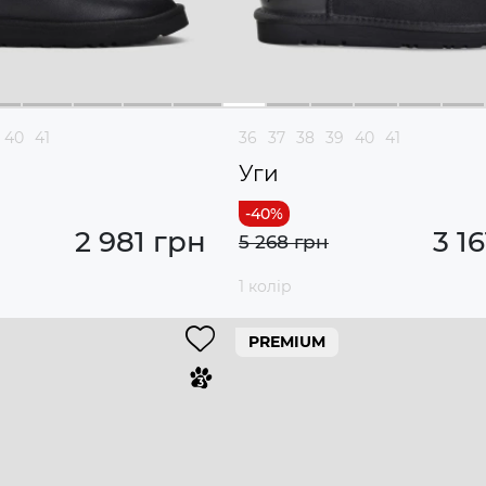
40
41
36
37
38
39
40
41
Уги
2 981 грн
3 1
5 268 грн
1 колір
PREMIUM