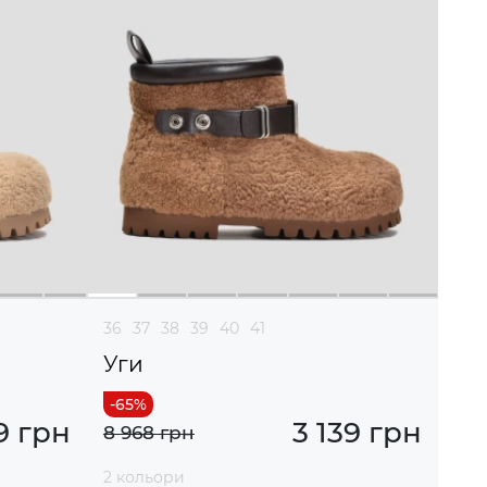
36
37
38
39
40
41
Уги
9 грн
3 139 грн
8 968 грн
2 кольори