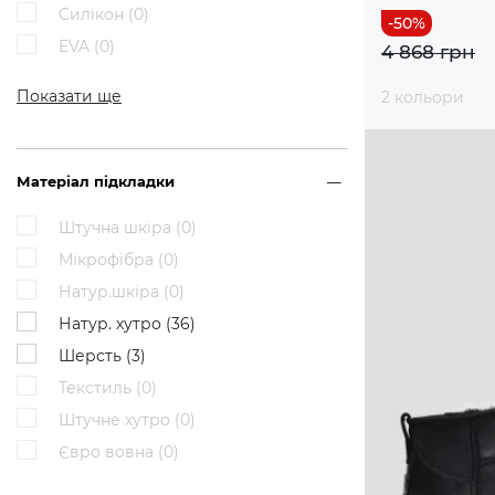
Силікон (
0
)
EVA (
0
)
4 868 грн
Показати ще
2 кольори
Матеріал підкладки
Штучна шкіра (
0
)
Мікрофібра (
0
)
Натур.шкіра (
0
)
Натур. хутро (
36
)
Шерсть (
3
)
Текстиль (
0
)
Штучне хутро (
0
)
Євро вовна (
0
)