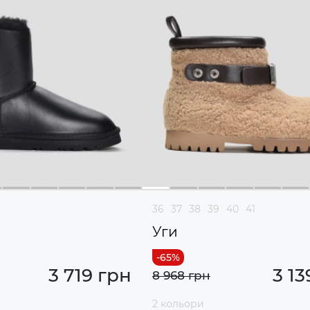
36
37
38
39
40
41
Уги
3 719 грн
3 13
8 968 грн
2 кольори