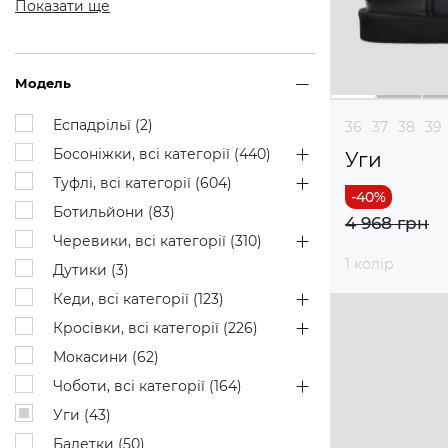
Показати ще
Модель
Еспадрільї (
2
)
36
37
38
39
Босоніжки, всі категорії (
440
)
Уги
Туфлі, всі категорії (
604
)
Ботильйони (
83
)
4 968 грн
Черевики, всі категорії (
310
)
1 колір
Дутики (
3
)
Кеди, всі категорії (
123
)
Кросівки, всі категорії (
226
)
Мокасини (
62
)
Чоботи, всі категорії (
164
)
Уги (
43
)
Балетки (
50
)