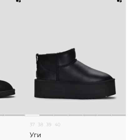
37
38
39
40
Уги