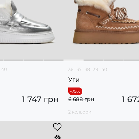
40
36
37
38
39
40
Уги
1 747 грн
1 67
6 688 грн
2 кольори