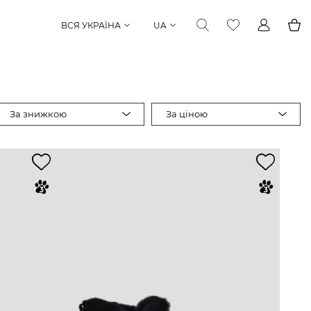
ВСЯ УКРАЇНА
UA
За знижкою
За ціною