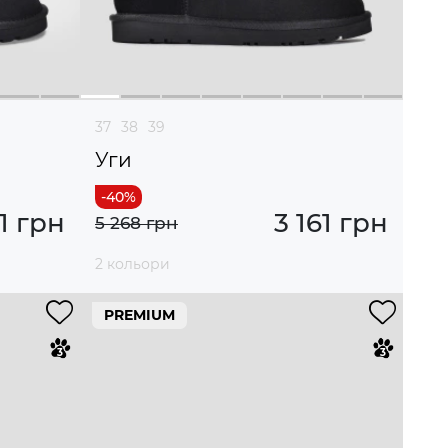
37
38
39
Уги
61 грн
3 161 грн
5 268 грн
2 кольори
PREMIUM