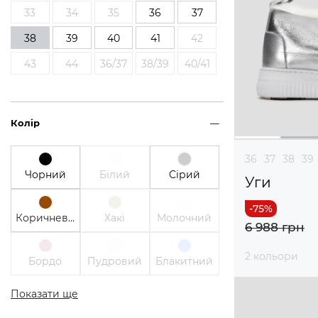
33
34
35
36
37
38
39
40
41
42
43
44
36/37
38/39
40/41
Колір
36
37
38
39
Чорний
Білий
Сірий
Уги
Коричневий
Хакі
Молочний
6 988 грн
2 кольори
Бордо
Пудровий
Блакитний
Показати ще