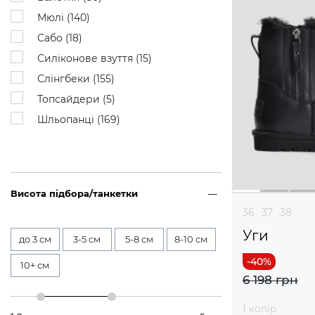
Мюлі (
140
)
Сабо (
18
)
Силіконове взуття (
15
)
Слінгбеки (
155
)
Топсайдери (
5
)
Шльопанці (
169
)
Висота підбора/танкетки
36
37
38
Уги
до 3 см
3-5 см
5-8 см
8-10 см
10+ см
6 198 грн
1 колір