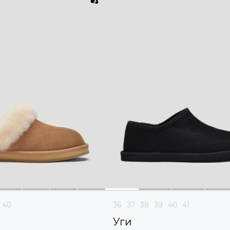
40
36
37
38
39
40
41
Уги