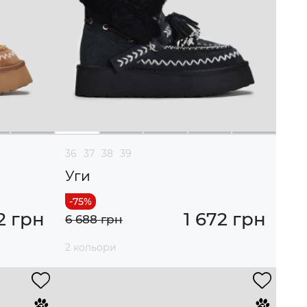
36
37
38
39
Уги
2 грн
1 672 грн
6 688 грн
2 кольори