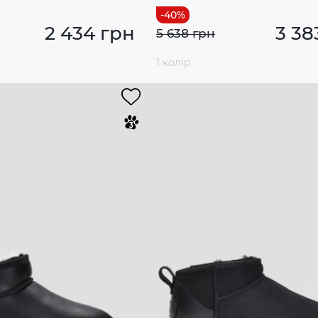
2 434 грн
3 38
5 638 грн
1 колір