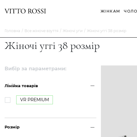
ЖІНКАМ
ЧОЛО
Головна
Все жіноче взуття
Жіночі уги
Жіночі уггі 38 розмір
Жіночі уггі 38 розмір
Вибір за параметрами:
Лінійка товарів
VR PREMIUM
Розмір