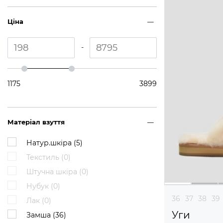
Ціна
-
1175
3899
Матеріал взуття
Натур.шкіра (
5
)
Текстиль (
0
)
Штучна шкіра (
0
)
Нубук (
0
)
36
37
38
39
Лак (
0
)
Уги
Замша (
36
)