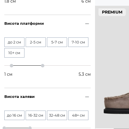
1.8
см
6
см
PREMIUM
Висота платформи
до 2 см
2-5 см
5-7 см
7-10 см
10+ см
1
см
5.3
см
Висота халяви
до 16 см
16-32 см
32-48 см
48+ см