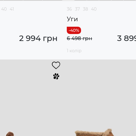
40
41
36
37
38
40
Уги
2 994 грн
3 89
6 498 грн
1 колір