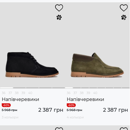
36
37
38
39
40
36
37
38
39
40
Напівчеревики
Напівчеревики
2 387 грн
2 387 грн
5 968 грн
5 968 грн
3 кольори
4 кольори