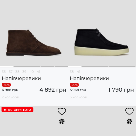
36
37
38
39
40
41
38
41
Напівчеревики
Напівчеревики
4 892 грн
1 790 грн
6 988 грн
5 968 грн
2 кольори
3 кольори
ОСТАННЯ ПАРА