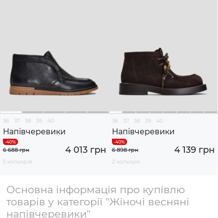
36
37
38
39
40
36
37
38
39
40
Напівчеревики
Напівчеревики
4 013 грн
4 139 грн
6 688 грн
6 898 грн
5 кольорів
2 кольори
Основна інформація про купівлю
товарів у категорії "Жіночі весняні
напівчеревики"