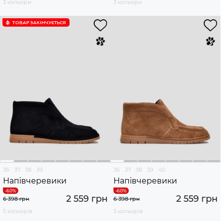
3 кольори
3 кольори
ТОВАР ЗАКІНЧУЄTЬСЯ
36
37
38
39
36
37
38
39
40
Напівчеревики
Напівчеревики
2 559 грн
2 559 грн
6 398 грн
6 398 грн
5 кольорів
5 кольорів