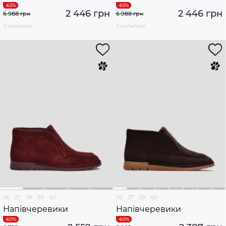
2 446 грн
2 446 грн
6 988 грн
6 988 грн
2 кольори
2 кольори
36
37
38
39
40
36
37
38
40
Напівчеревики
Напівчеревики