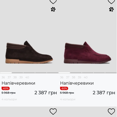
36
37
38
39
40
36
37
38
39
40
Напівчеревики
Напівчеревики
2 387 грн
2 387 грн
5 968 грн
5 968 грн
4 кольори
4 кольори