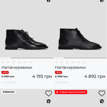
36
37
38
39
40
41
36
37
38
39
40
41
Напівчеревики
Напівчеревики
4 193 грн
4 892 грн
6 988 грн
6 988 грн
4 кольори
2 кольори
PREMIUM
ТОВАР ЗАКІНЧУЄTЬСЯ