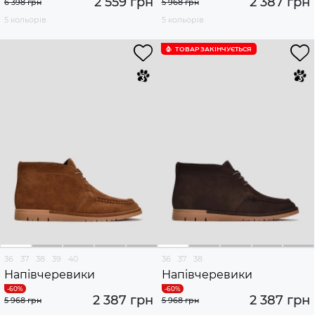
2 559 грн
2 387 грн
6 398 грн
5 968 грн
5 кольорів
5 кольорів
ТОВАР ЗАКІНЧУЄTЬСЯ
36
37
38
39
40
36
37
38
Напівчеревики
Напівчеревики
2 387 грн
2 387 грн
5 968 грн
5 968 грн