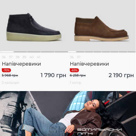
36
37
38
39
40
41
36
37
Напівчеревики
Напівчеревики
1 790 грн
2 190 грн
5 968 грн
6 258 грн
3 кольори
1 колір