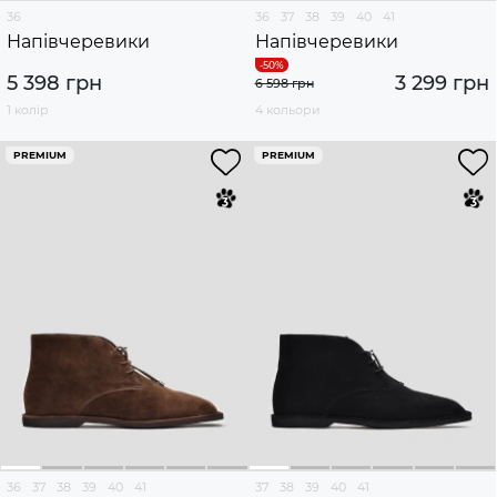
36
36
37
38
39
40
41
Напівчеревики
Напівчеревики
5 398 грн
3 299 грн
6 598 грн
1 колір
4 кольори
PREMIUM
PREMIUM
36
37
38
39
40
41
37
38
39
40
41