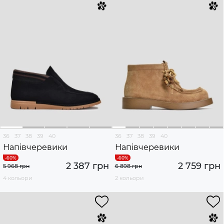
36
37
38
39
40
36
37
38
39
40
Напівчеревики
Напівчеревики
2 387 грн
2 759 грн
5 968 грн
6 898 грн
4 кольори
2 кольори