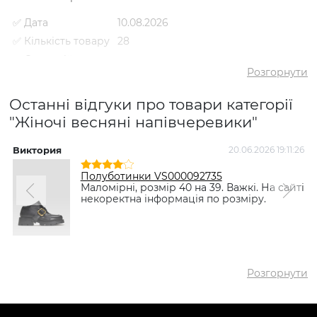
✅ Дата
10.08.2026
✅ Кількість товару
28
✅ Середній
4.3
рейтинг
Розгорнути
✅ Середня ціна
2939 грн
Останні відгуки про товари категорії
✅ Найдешевший
1790 грн
товар
"Жіночі весняні напівчеревики"
✅ Найдорожчий
5398 грн
товар
Виктория
20.06.2026 19:11:26
✅
Напівчеревики VS000085603
Полуботинки VS000092735
Найпопулярніший
Коричневий
- 2190 грн
Маломірні, розмір 40 на 39. Важкі. На сайті
товар
некоректна інформація по розміру.
Розгорнути