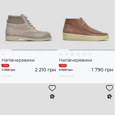
37
36
37
38
39
40
41
Напівчеревики
Напівчеревики
2 210 грн
1 790 грн
7 368 грн
5 968 грн
1 колір
3 кольори