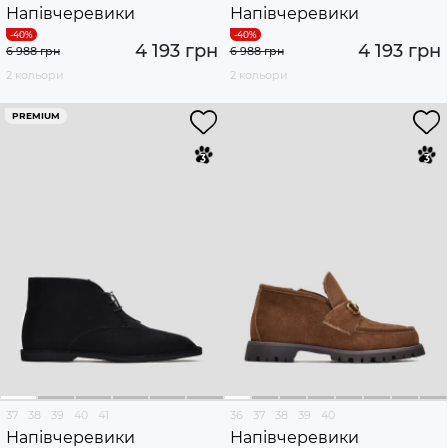
Напівчеревики
Напівчеревики
4 193 грн
4 193 грн
6 988 грн
6 988 грн
2 кольори
2 кольори
PREMIUM
37
38
39
40
41
36
37
38
39
40
Напівчеревики
Напівчеревики