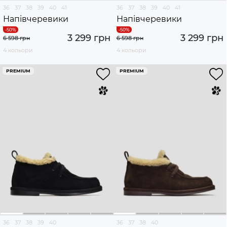
36
37
38
39
40
41
36
37
38
39
40
41
Напівчеревики
Напівчеревики
3 299 грн
3 299 грн
6 598 грн
6 598 грн
4 кольори
4 кольори
PREMIUM
PREMIUM
36
37
38
39
40
36
37
38
40