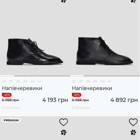
36
37
38
39
40
41
36
37
38
39
40
41
Напівчеревики
Напівчеревики
4 193 грн
4 892 грн
6 988 грн
6 988 грн
4 кольори
2 кольори
PREMIUM