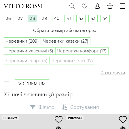
36
37
38
39
40
41
42
43
44
Обрати розмір або категорію
Черевики (209)
Черевики казаки (27)
Черевики класичні (3)
Черевики комфорт (17)
Черевики спорт (4)
Черевики челсі (17)
Напівчеревики (33)
Розгорнути
VR PREMIUM
Жіночі черевики 38 розмір
Фільтр
Сортування
PREMIUM
PREMIUM