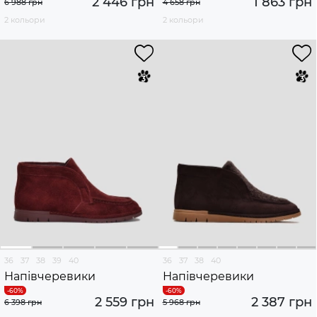
2 446 грн
1 863 грн
6 988 грн
4 658 грн
2 кольори
2 кольори
36
37
38
39
40
36
37
38
40
Напівчеревики
Напівчеревики
2 559 грн
2 387 грн
6 398 грн
5 968 грн