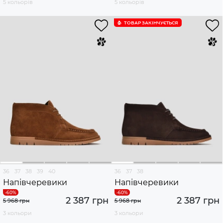
5 кольорів
5 кольорів
ТОВАР ЗАКІНЧУЄTЬСЯ
36
37
38
39
40
36
37
38
Напівчеревики
Напівчеревики
2 387 грн
2 387 грн
5 968 грн
5 968 грн
3 кольори
3 кольори