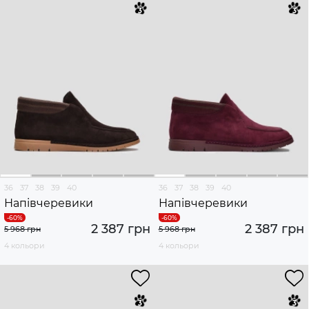
36
37
38
39
40
36
37
38
39
40
Напівчеревики
Напівчеревики
2 387 грн
2 387 грн
5 968 грн
5 968 грн
4 кольори
4 кольори