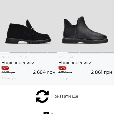
36
37
38
39
40
37
38
41
Напівчеревики
Напівчеревики
2 684 грн
2 861 грн
5 368 грн
4 768 грн
2 кольори
1 колір
Показати ще