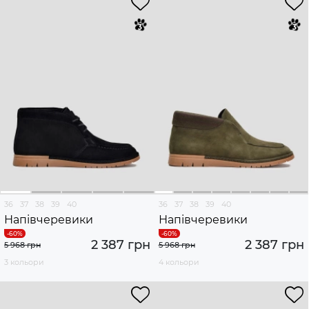
36
37
38
39
40
36
37
38
39
40
Напівчеревики
Напівчеревики
2 387 грн
2 387 грн
5 968 грн
5 968 грн
3 кольори
4 кольори