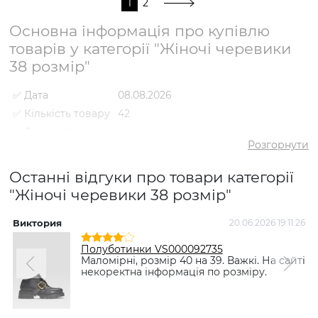
1
2
Основна інформація про купівлю
товарів у категорії "Жіночі черевики
38 розмір"
✅ Дата
08.08.2026
✅ Кількість товару
42
✅ Середній
4.3
рейтинг
Розгорнути
✅ Середня ціна
2821 грн
Останні відгуки про товари категорії
✅ Найдешевший
1600 грн
товар
"Жіночі черевики 38 розмір"
✅ Найдорожчий
5398 грн
товар
Виктория
20.06.2026 19:11:26
✅
Напівчеревики VS000085603
Полуботинки VS000092735
Найпопулярніший
Коричневий
- 2190 грн
Маломірні, розмір 40 на 39. Важкі. На сайті
товар
некоректна інформація по розміру.