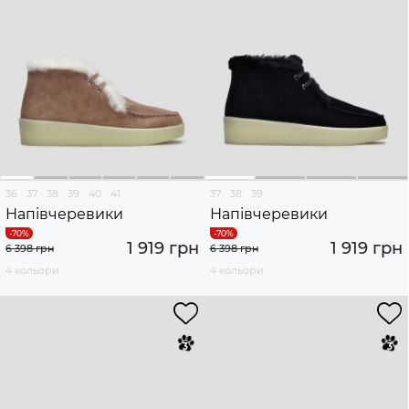
36
37
38
39
40
41
37
38
39
Напівчеревики
Напівчеревики
1 919 грн
1 919 грн
6 398 грн
6 398 грн
4 кольори
4 кольори