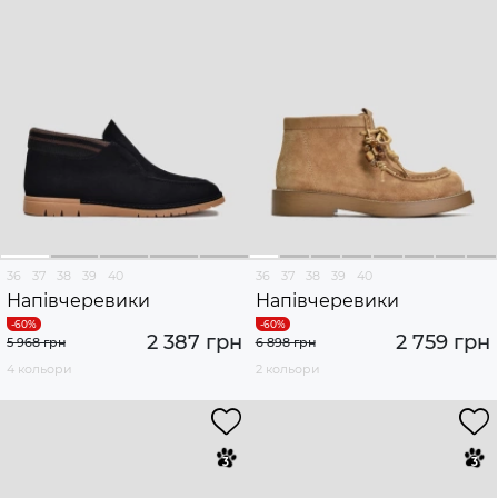
36
37
38
39
40
36
37
38
39
40
Напівчеревики
Напівчеревики
2 387 грн
2 759 грн
5 968 грн
6 898 грн
4 кольори
2 кольори