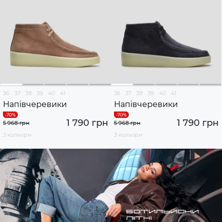
36
37
38
39
40
41
36
37
38
39
40
41
Напівчеревики
Напівчеревики
1 790 грн
1 790 грн
5 968 грн
5 968 грн
3 кольори
3 кольори