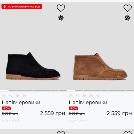
ТОВАР ЗАКІНЧУЄTЬСЯ
36
37
38
39
36
37
38
39
40
Напівчеревики
Напівчеревики
2 559 грн
2 559 грн
6 398 грн
6 398 грн
5 кольорів
5 кольорів