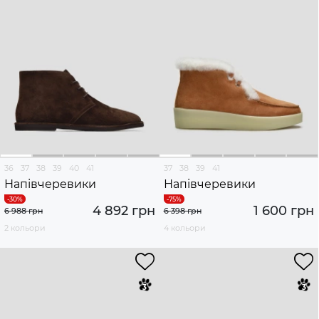
36
37
38
39
40
41
37
38
39
41
Напівчеревики
Напівчеревики
4 892 грн
1 600 грн
6 988 грн
6 398 грн
2 кольори
4 кольори