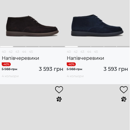
40
42
43
44
45
40
42
43
44
45
Напівчеревики
Напівчеревики
3 593 грн
3 593 грн
5 988 грн
5 988 грн
4 кольори
4 кольори