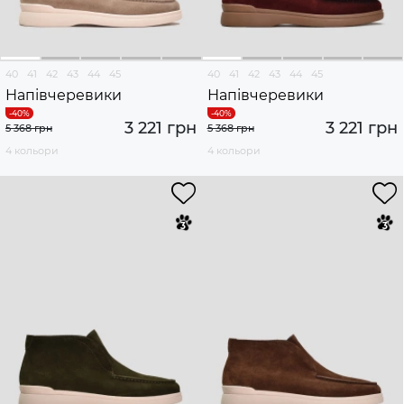
40
41
42
43
44
45
40
41
42
43
44
45
Напівчеревики
Напівчеревики
3 221 грн
3 221 грн
5 368 грн
5 368 грн
4 кольори
4 кольори