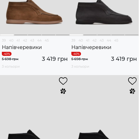
39
40
41
42
43
44
45
39
40
41
42
43
44
45
Напівчеревики
Напівчеревики
3 419 грн
3 419 грн
5 698 грн
5 698 грн
3 кольори
3 кольори