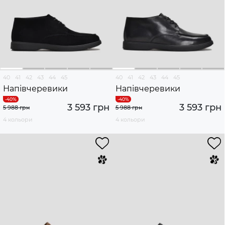
40
41
42
43
44
45
40
41
42
43
44
45
Напівчеревики
Напівчеревики
3 593 грн
3 593 грн
5 988 грн
5 988 грн
4 кольори
4 кольори