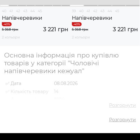
40
41
42
43
44
45
39
40
41
42
43
44
45
Напівчеревики
Напівчеревики
3 221 грн
3 221 грн
5 368 грн
5 368 грн
2 кольори
2 кольори
Основна інформація про купівлю
товарів у категорії "Чоловічі
напівчеревики кежуал"
✅ Дата
08.08.2026
✅ Кількість товару
14
✅ Середня ціна
3370 грн
Розгорнути
✅ Найдешевший
3221 грн
товар
Розгорнути
✅ Найдорожчий
3593 грн
товар
✅
Напівчеревики VS000090820
Найпопулярніший