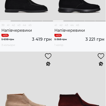
39
41
42
43
44
45
41
42
43
44
45
Напівчеревики
Напівчеревики
3 419 грн
3 221 грн
5 698 грн
5 368 грн
3 кольори
1 колір