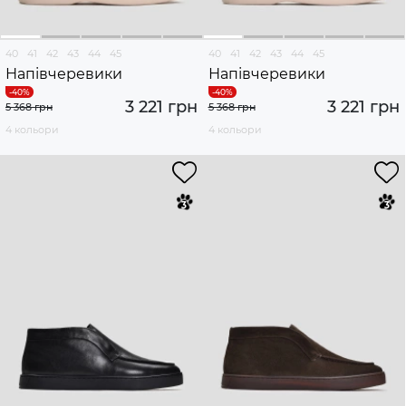
40
41
42
43
44
45
40
41
42
43
44
45
Напівчеревики
Напівчеревики
3 221 грн
3 221 грн
5 368 грн
5 368 грн
4 кольори
4 кольори