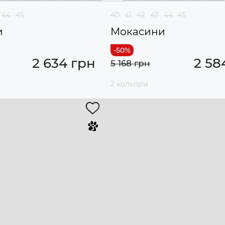
44
45
40
41
42
43
44
45
и
Мокасини
2 634 грн
2 58
5 168 грн
2 кольори