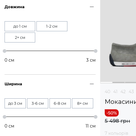
Довжина
до 1 см
1-2 см
2+ см
0
см
3
см
Ширина
40
41
42
43
Мокасин
до 3 см
3-6 см
6-8 см
8+ см
5 498 грн
0
см
11
см
7 кольорів