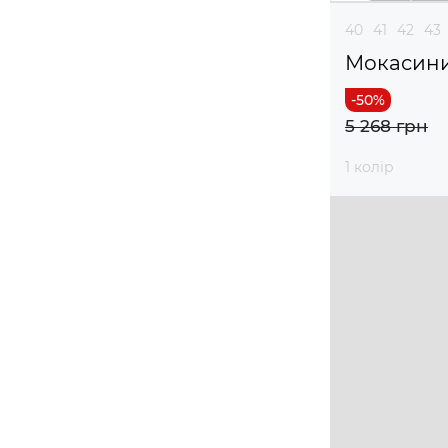
40
41
42
43
Мокасин
5 268 грн
1 колір