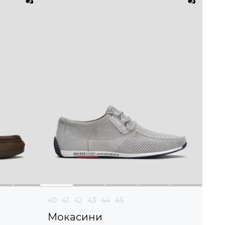
40
41
42
43
44
45
Мокасини