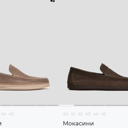
44
45
40
41
42
43
44
45
и
Мокасини