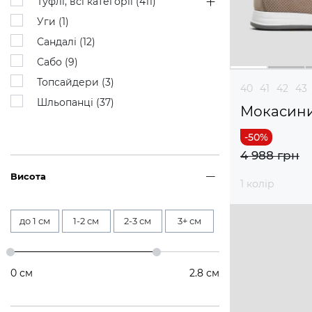
Туфлі, всі категорії (
411
)
Уги (
1
)
Сандалі (
12
)
Сабо (
9
)
Топсайдери (
3
)
40
41
42
43
Шльопанці (
37
)
Мокасин
4 988 грн
Висота
1 колір
до 1 см
1-2 см
2-3 см
3+ см
0
см
2.8
см