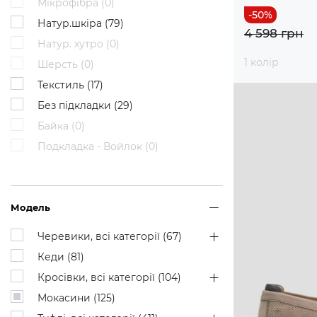
Мікрофібра (
0
)
Натур.шкіра (
79
)
4 598 грн
Натур. хутро (
0
)
1 колір
Шерсть (
0
)
Текстиль (
17
)
Без підкладки (
29
)
Байка (
0
)
Подкладка - Войлок (
0
)
Модель
Черевики, всі категорії (
67
)
Кеди (
81
)
Кросівки, всі категорії (
104
)
Мокасини (
125
)