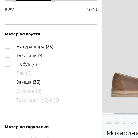
1587
4038
Матеріал взуття
Натур.шкіра (
35
)
Текстиль (
9
)
Нубук (
48
)
Лак (
0
)
Замша (
33
)
Силікон (
0
)
Текстиль/Нубук (
0
)
40
41
42
43
Матеріал підкладки
Мокасин