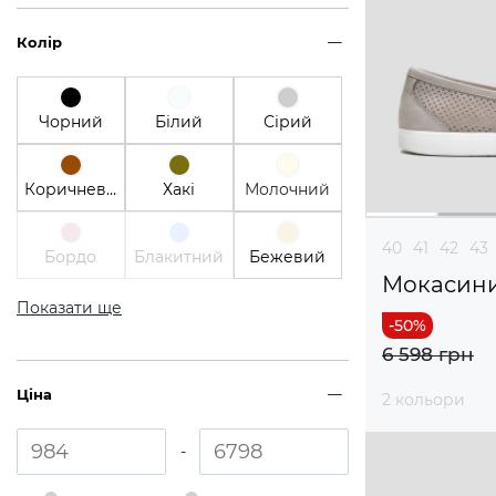
Колір
Чорний
Білий
Сірий
Коричневий
Хакі
Молочний
40
41
42
43
Бордо
Блакитний
Бежевий
Мокасин
Показати ще
6 598 грн
Ціна
2 кольори
-