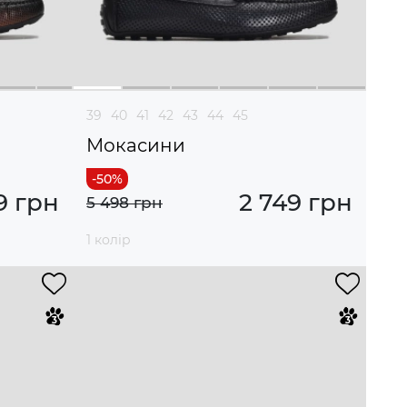
39
40
41
42
43
44
45
Мокасини
9 грн
2 749 грн
5 498 грн
1 колір