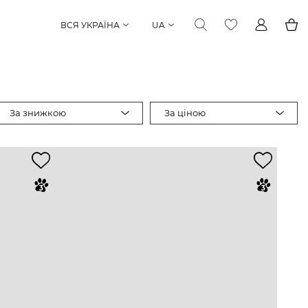
ВСЯ УКРАЇНА
UA
За знижкою
За ціною