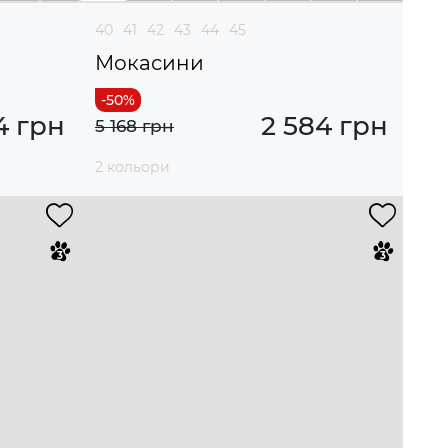
40
41
42
43
44
45
Мокасини
4 грн
2 584 грн
5 168 грн
2 кольори