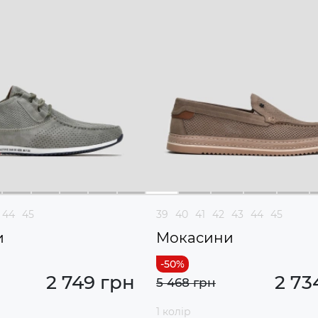
44
45
39
40
41
42
43
44
45
и
Мокасини
2 749 грн
2 73
5 468 грн
1 колір