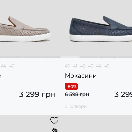
44
45
40
41
42
43
44
45
и
Мокасини
3 299 грн
3 29
6 598 грн
2 кольори