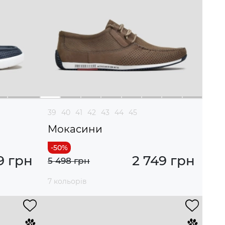
39
40
41
42
43
44
45
Мокасини
9 грн
2 749 грн
5 498 грн
7 кольорів