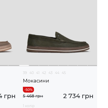
39
40
41
42
43
44
45
Мокасини
4 грн
2 734 грн
5 468 грн
1 колір