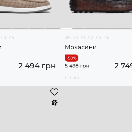
44
45
39
40
41
42
44
45
и
Мокасини
2 494 грн
2 74
5 498 грн
1 колір