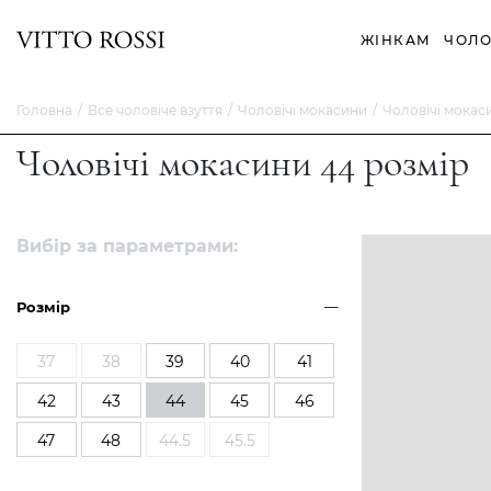
ЖІНКАМ
ЧОЛО
Головна
Все чоловіче взуття
Чоловічі мокасини
Чоловічі мокас
Чоловічі мокасини 44 розмір
Вибір за параметрами:
Розмір
37
38
39
40
41
42
43
44
45
46
47
48
44.5
45.5