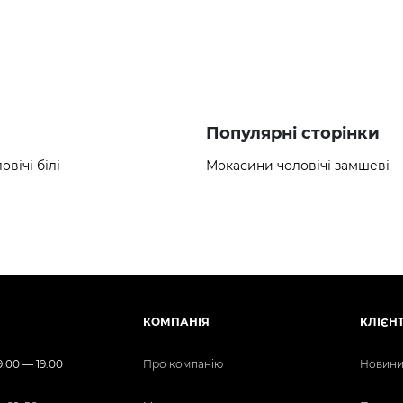
Популярні сторінки
вічі білі
Мокасини чоловічі замшеві
КОМПАНІЯ
КЛІЄН
:00 — 19:00
Про компанію
Новини 