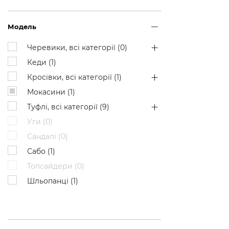
Модель
Черевики, всі категорії (
0
)
Кеди (
1
)
Кросівки, всі категорії (
1
)
Мокасини (
1
)
Туфлі, всі категорії (
9
)
Уги (
0
)
Сандалі (
0
)
Сабо (
1
)
Топсайдери (
0
)
Шльопанці (
1
)