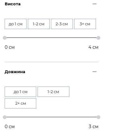
Висота
до 1 см
1-2 см
2-3 см
3+ см
0
см
4
см
Довжина
до 1 см
1-2 см
2+ см
0
см
3
см