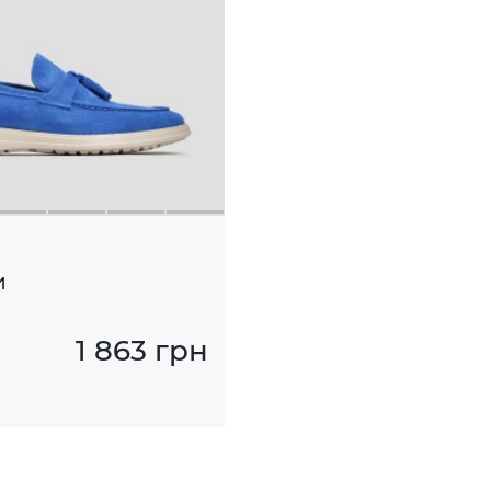
и
1 863 грн