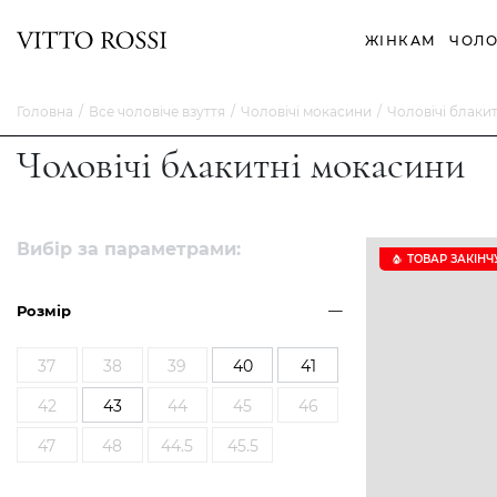
ЖІНКАМ
ЧОЛО
Головна
Все чоловіче взуття
Чоловічі мокасини
Чоловічі блаки
Чоловічі блакитні мокасини
Вибір за параметрами:
ТОВАР ЗАКІНЧ
Розмір
37
38
39
40
41
42
43
44
45
46
47
48
44.5
45.5