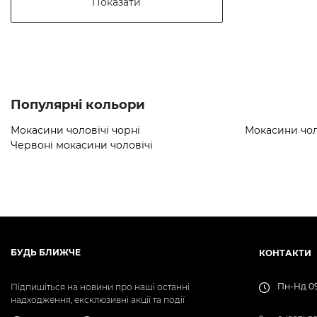
Показати
Популярні кольори
Мокасини чоловічі чорні
Мокасини чоло
Червоні мокасини чоловічі
БУДЬ БЛИЖЧЕ
КОНТАКТИ
Пн-Нд 09
Підпишіться на новини про наші останні
надходження, ексклюзивні акції та події