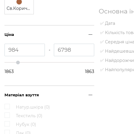
Св.Коричневий
Основна ін
✅ Дата
✅ Кількість то
Ціна
✅ Середня цін
-
✅ Найдешевши
✅ Найдорожчи
✅ Найпопуляр
1863
1863
Матеріал взуття
Натур.шкіра (
0
)
Текстиль (
0
)
Нубук (
0
)
Лак (
0
)