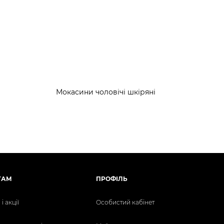
Мокасини чоловічі шкіряні
ТАМ
ПРОФІЛЬ
і акції
Особистий кабінет