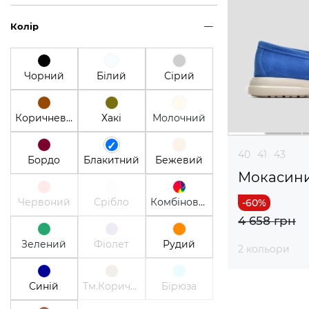
Колір
Чорний
Білий
Сірий
Коричневий
Хакі
Молочний
40
41
43
Бордо
Блакитний
Бежевий
Мокасин
Червоний
Срібло
Комбінований
4 658 грн
Зелений
Фіолет
Рудий
2 кольори
Синій
Тм.Коричневий
Бірюза