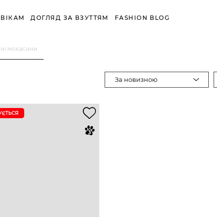
ВІКАМ
ДОГЛЯД ЗА ВЗУТТЯМ
FASHION BLOG
тні мокасини
За новизною
УЄTЬСЯ