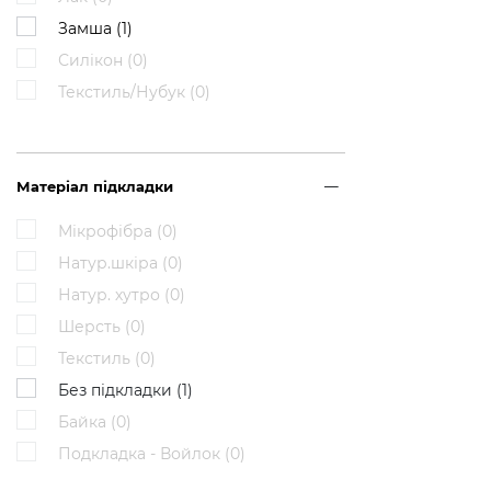
Замша (
1
)
Силікон (
0
)
Текстиль/Нубук (
0
)
Матеріал підкладки
Мікрофібра (
0
)
Натур.шкіра (
0
)
Натур. хутро (
0
)
Шерсть (
0
)
Текстиль (
0
)
Без підкладки (
1
)
Байка (
0
)
Подкладка - Войлок (
0
)