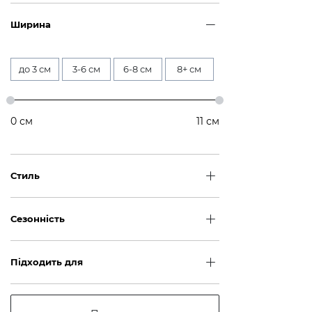
Ширина
до 3 см
3-6 см
6-8 см
8+ см
0
см
11
см
Стиль
Сезонність
Підходить для