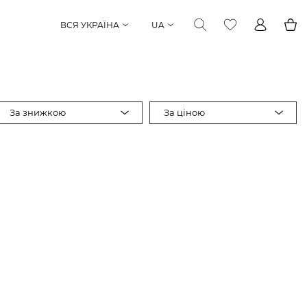
ВСЯ УКРАЇНА
UA
За знижкою
За ціною