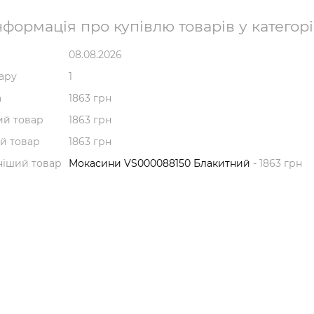
формація про купівлю товарів у категорі
08.08.2026
вару
1
а
1863 грн
й товар
1863 грн
й товар
1863 грн
ніший товар
Мокасини VS000088150 Блакитний
- 1863 грн