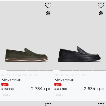
39
40
41
42
43
44
45
40
41
42
43
44
45
Мокасини
Мокасини
2 734 грн
2 634 грн
5 468 грн
5 268 грн
1 колір
1 колір