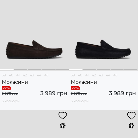
39
40
41
42
43
44
45
39
40
41
42
43
44
45
Мокасини
Мокасини
3 989 грн
3 989 грн
5 698 грн
5 698 грн
3 кольори
3 кольори