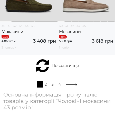
40
41
42
43
44
45
40
41
42
43
45
Мокасини
Мокасини
3 408 грн
3 618 грн
4 868 грн
5 168 грн
3 кольори
1 колір
Показати ще
1
2
3
4
Основна інформація про купівлю
товарів у категорії "Чоловічі мокасини
43 розмір "