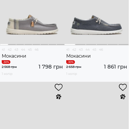
41
42
43
44
45
46
41
42
43
44
45
46
Мокасини
Мокасини
1 798 грн
1 861 грн
2 568 грн
2 658 грн
1 колір
1 колір