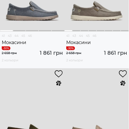
41
43
44
45
46
41
43
44
45
46
Мокасини
Мокасини
1 861 грн
1 861 грн
2 658 грн
2 658 грн
2 кольори
2 кольори