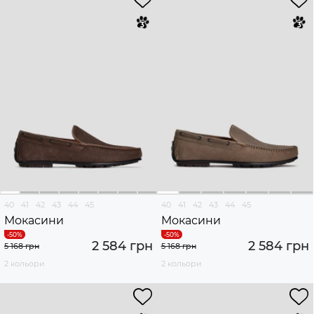
40
41
42
43
44
45
40
41
42
43
44
45
Мокасини
Мокасини
2 584 грн
2 584 грн
5 168 грн
5 168 грн
2 кольори
2 кольори