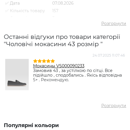
✅ Дата
07.08.2026
✅ Кількість товару
157
✅ Середній рейтинг
5
Розгорнути
✅ Середня ціна
2860 грн
✅ Найдешевший
Останні відгуки про товари категорії
1460 грн
товар
"Чоловічі мокасини 43 розмір "
✅ Найдорожчий
4038 грн
товар
24.07.2025 11:07:46
✅
Мокасини VS000082052 Бежевий
Найпопулярніший
- 2584 грн
Мокасины VS000090233
товар
Замовив 43 , за устілкою по сітці. Все
підійшло , сподобались . Якісь відповідна
5+ . Рекомендую.
Розгорнути
Популярні кольори