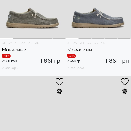
41
42
43
44
45
46
41
42
43
44
45
46
Мокасини
Мокасини
1 861 грн
1 861 грн
2 658 грн
2 658 грн
2 кольори
2 кольори