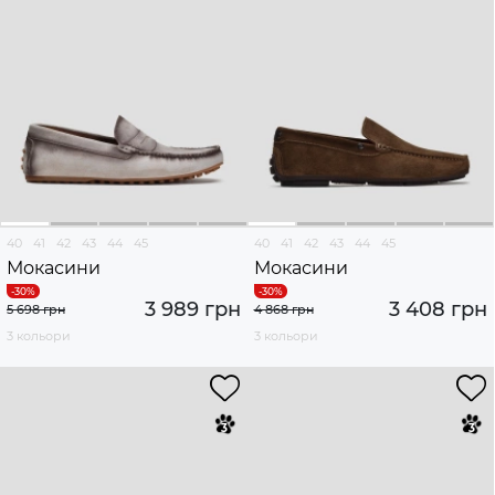
40
41
42
43
44
45
40
41
42
43
44
45
Мокасини
Мокасини
3 989 грн
3 408 грн
5 698 грн
4 868 грн
3 кольори
3 кольори