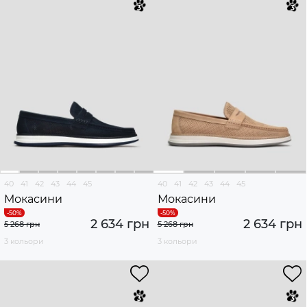
40
41
42
43
44
45
40
41
42
43
44
45
Мокасини
Мокасини
2 634 грн
2 634 грн
5 268 грн
5 268 грн
3 кольори
3 кольори