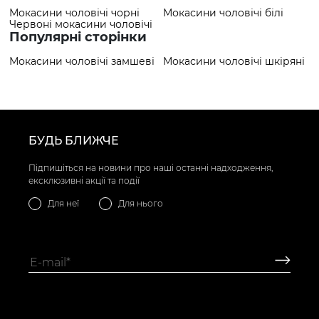
Мокасини чоловічі чорні
Мокасини чоловічі білі
Червоні мокасини чоловічі
Популярні сторінки
Мокасини чоловічі замшеві
Мокасини чоловічі шкіряні
БУДЬ БЛИЖЧЕ
Підпишіться на новини про наші останні надходження,
ексклюзивні акції та події
Для неї
Для нього