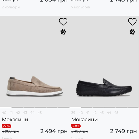
2 кольори
7 кольорів
40
41
42
43
44
45
39
40
41
42
43
44
45
Мокасини
Мокасини
2 494 грн
2 749 грн
4 988 грн
5 498 грн
1 колір
1 колір