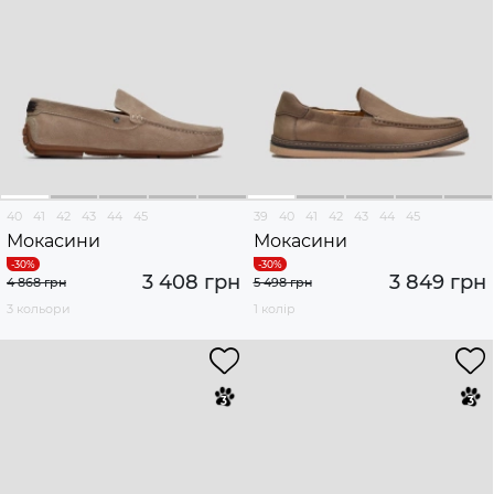
40
41
42
43
44
45
39
40
41
42
43
44
45
Мокасини
Мокасини
3 408 грн
3 849 грн
4 868 грн
5 498 грн
3 кольори
1 колір