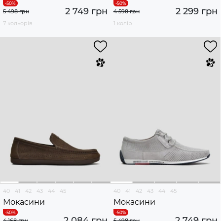
2 749 грн
2 299 грн
5 498 грн
4 598 грн
7 кольорів
1 колір
40
41
42
43
44
45
40
41
42
43
44
45
Мокасини
Мокасини
2 084 грн
2 749 грн
4 168 грн
5 498 грн