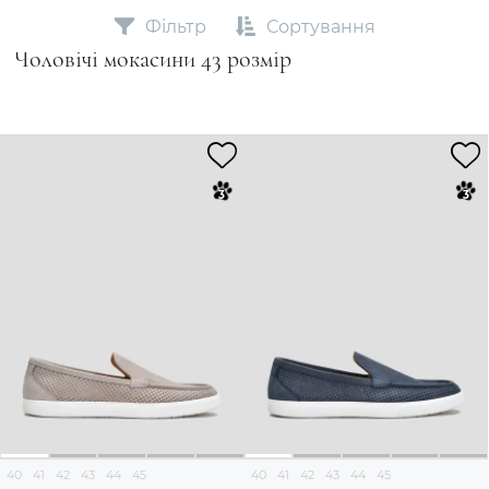
Фільтр
Сортування
Чоловічі мокасини 43 розмір
40
41
42
43
44
45
40
41
42
43
44
45