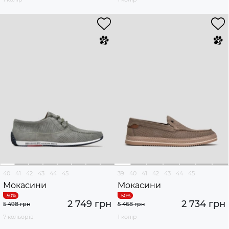
40
41
42
43
44
45
39
40
41
42
43
44
45
Мокасини
Мокасини
2 749 грн
2 734 грн
5 498 грн
5 468 грн
7 кольорів
1 колір