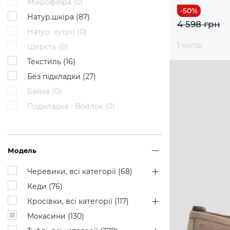
Мікрофібра (
0
)
Натур.шкіра (
87
)
4 598 грн
Натур. хутро (
0
)
1 колір
Шерсть (
0
)
Текстиль (
16
)
Без підкладки (
27
)
Байка (
0
)
Подкладка - Войлок (
0
)
Модель
Черевики, всі категорії (
68
)
Кеди (
76
)
Кросівки, всі категорії (
117
)
Мокасини (
130
)