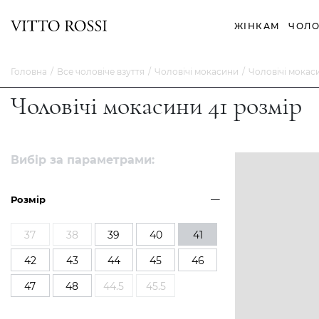
ЖІНКАМ
ЧОЛО
Головна
Все чоловіче взуття
Чоловічі мокасини
Чоловічі мокаси
Чоловічі мокасини 41 розмір
Вибір за параметрами:
Розмір
37
38
39
40
41
42
43
44
45
46
47
48
44.5
45.5