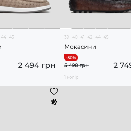
44
45
39
40
41
42
44
45
и
Мокасини
2 494 грн
2 74
5 498 грн
1 колір