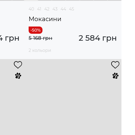
40
41
42
43
44
45
Мокасини
4 грн
2 584 грн
5 168 грн
2 кольори