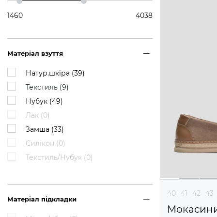
1460
4038
Матеріал взуття
Натур.шкіра (
39
)
Текстиль (
9
)
Нубук (
49
)
Лак (
0
)
Замша (
33
)
Силікон (
0
)
Текстиль/Нубук (
0
)
40
41
42
43
Матеріал підкладки
Мокасин