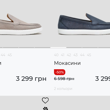
44
45
40
41
42
43
44
45
и
Мокасини
3 299 грн
3 29
6 598 грн
2 кольори