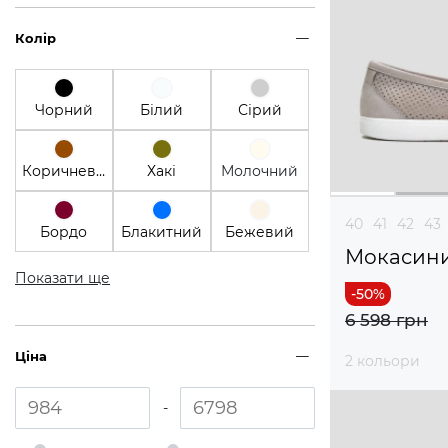
Колір
Чорний
Білий
Сірий
Коричневий
Хакі
Молочний
40
41
42
43
Бордо
Блакитний
Бежевий
Мокасин
Показати ще
6 598 грн
Ціна
2 кольори
-