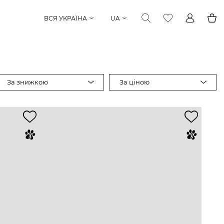
ВСЯ УКРАЇНА
UA
За знижкою
За ціною