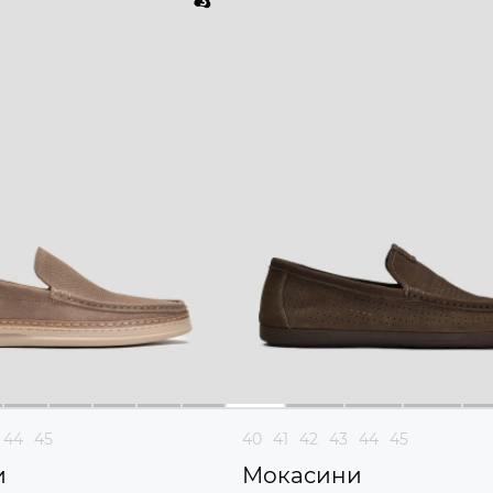
44
45
40
41
42
43
44
45
и
Мокасини