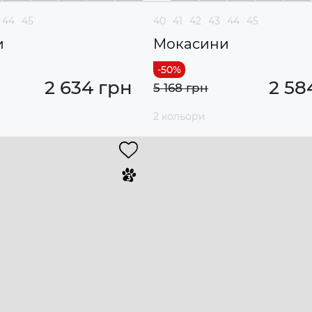
44
45
40
41
42
43
44
45
и
Мокасини
2 634 грн
2 58
5 168 грн
2 кольори