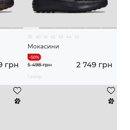
39
40
41
42
43
44
45
Мокасини
9 грн
2 749 грн
5 498 грн
1 колір