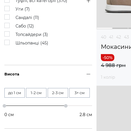
Туфлі, всі категорії (
370
)
Уги (
7
)
Сандалі (
11
)
Сабо (
12
)
Топсайдери (
3
)
40
41
42
43
Шльопанці (
45
)
Мокасин
4 988 грн
Висота
1 колір
до 1 см
1-2 см
2-3 см
3+ см
0
см
2.8
см