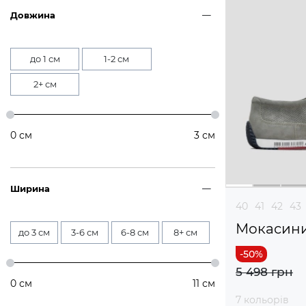
Довжина
до 1 см
1-2 см
2+ см
0
см
3
см
Ширина
40
41
42
43
Мокасин
до 3 см
3-6 см
6-8 см
8+ см
5 498 грн
0
см
11
см
7 кольорів