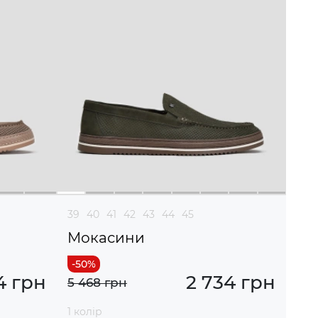
39
40
41
42
43
44
45
Мокасини
4 грн
2 734 грн
5 468 грн
1 колір