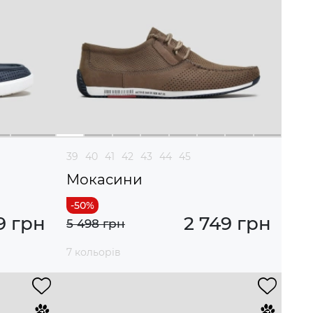
39
40
41
42
43
44
45
Мокасини
9 грн
2 749 грн
5 498 грн
7 кольорів