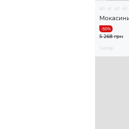
40
41
42
43
Мокасин
5 268 грн
1 колір