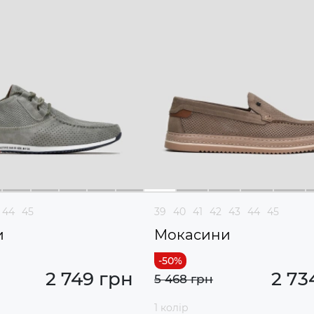
44
45
39
40
41
42
43
44
45
и
Мокасини
2 749 грн
2 73
5 468 грн
1 колір