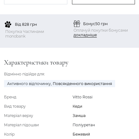
Бонус
50 грн
Від 828 грн
Оплачуй покупки бонусами
Покупка Частинами
докладніше
monobank
Характеристики товару
Відмінно підійде для:
Активного відпочинку
,
Повсякденного використання
Бренд
Vitto Rossi
Вид товару
Кеди
Матеріал верху
Замша
Матеріал підошви
Поліуретан
Колір
Бежевий