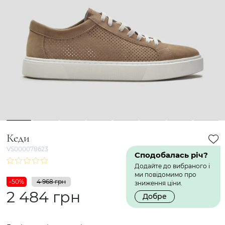
1
2
3
4
5
6
7
8
Кеди
VS000078623
Сподобалась річ?
Додайте до вибраного і
ми повідомимо про
-50%
4 968 грн
зниження ціни.
2 484 грн
Добре