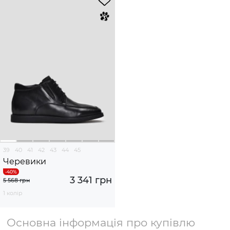
39
40
41
42
43
44
45
Черевики
3 341 грн
5 568 грн
1 колір
Основна інформація про купівлю