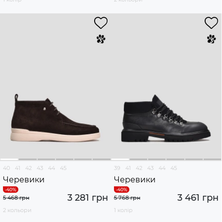
40
41
42
43
44
45
39
41
42
43
44
45
Черевики
Черевики
3 281 грн
3 461 грн
5 468 грн
5 768 грн
2 кольори
1 колір