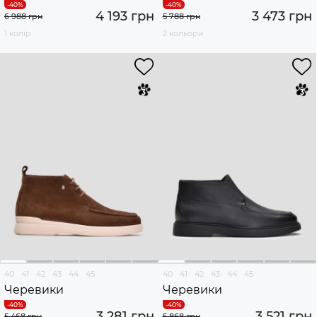
4 193 грн
3 473 грн
6 988 грн
5 788 грн
1 колір
2 кольори
40
41
42
43
44
45
40
41
42
43
44
45
Черевики
Черевики
3 281 грн
3 521 грн
5 468 грн
5 868 грн