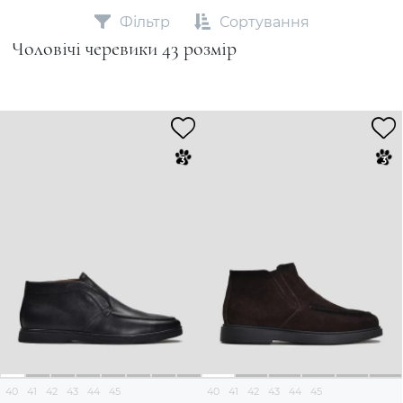
Фільтр
Сортування
Чоловічі черевики 43 розмір
40
41
42
43
44
45
40
41
42
43
44
45