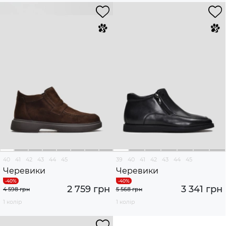
40
41
42
43
44
45
39
40
41
42
43
44
45
Черевики
Черевики
2 759 грн
3 341 грн
4 598 грн
5 568 грн
1 колір
1 колір