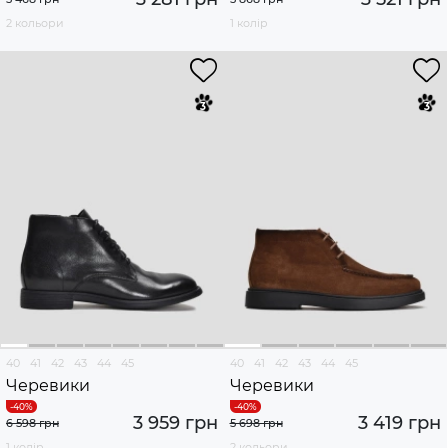
2 кольори
1 колір
40
41
42
43
44
45
40
41
42
43
44
45
Черевики
Черевики
3 959 грн
3 419 грн
6 598 грн
5 698 грн
1 колір
2 кольори