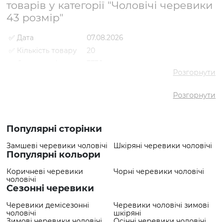
товарів у категорії "Чоловічі черевики
43 розмір"
✅ Дата
07.08.2026
✅ Кількість товару
20
✅ Середня ціна
3738 грн
Розгорнути
✅ Найдешевший
2759 грн
товар
Розгорнути
✅ Найдорожчий
6658 грн
товар
✅
Черевики VS000091573
Найпопулярніший
Популярні сторінки
Коричневий
- 2759 грн
товар
Замшеві черевики чоловічі
Шкіряні черевики чоловічі
Популярні кольори
Коричневі черевики
Чорні черевики чоловічі
чоловічі
Сезонні черевики
Черевики демісезонні
Черевики чоловічі зимові
чоловічі
шкіряні
Зимові черевики чоловічі
Осінні черевики чоловічі