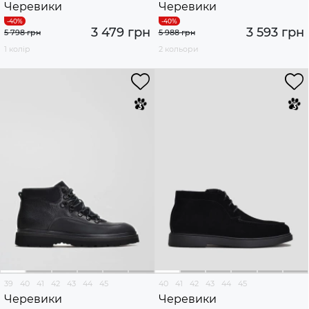
Черевики
Черевики
3 479 грн
3 593 грн
5 798 грн
5 988 грн
1 колір
2 кольори
39
40
41
42
43
44
45
40
41
42
43
44
45
Черевики
Черевики