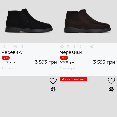
40
41
44
45
40
41
42
43
44
45
Черевики
Черевики
3 593 грн
3 593 грн
5 988 грн
5 988 грн
2 кольори
2 кольори
ОСТАННЯ ПАРА