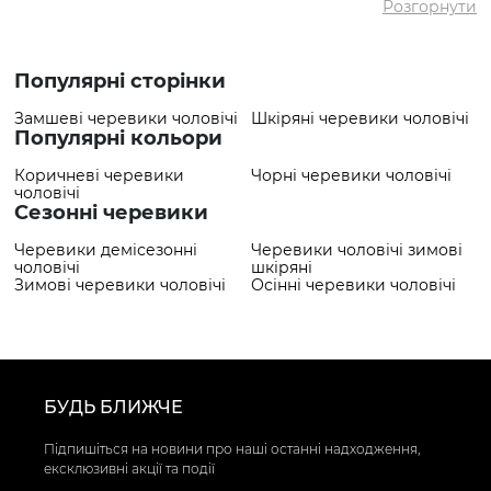
Розгорнути
✅ Найдорожчий
4079 грн
товар
✅ Найпопулярніший
Черевики VS000091577 Чорний
товар
- 4079 грн
Популярні сторінки
Замшеві черевики чоловічі
Шкіряні черевики чоловічі
Популярні кольори
Коричневі черевики
Чорні черевики чоловічі
чоловічі
Сезонні черевики
Черевики демісезонні
Черевики чоловічі зимові
чоловічі
шкіряні
Зимові черевики чоловічі
Осінні черевики чоловічі
БУДЬ БЛИЖЧЕ
Підпишіться на новини про наші останні надходження,
ексклюзивні акції та події