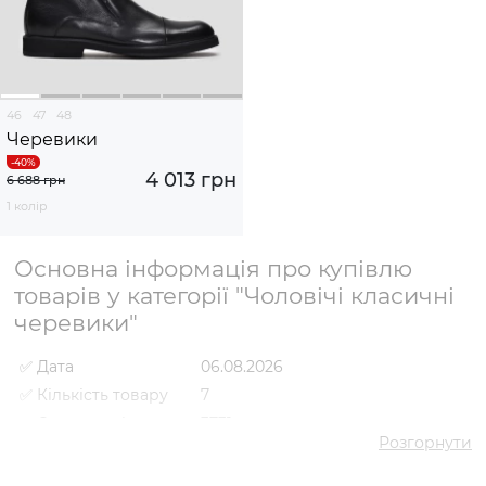
46
47
48
Черевики
4 013 грн
6 688 грн
1 колір
Основна інформація про купівлю
товарів у категорії "Чоловічі класичні
черевики"
✅ Дата
06.08.2026
✅ Кількість товару
7
✅ Середня ціна
3731 грн
Розгорнути
✅ Найдешевший
2921 грн
товар