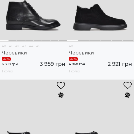
40
41
42
43
44
45
40
Черевики
Черевики
3 959 грн
2 921 грн
6 598 грн
4 868 грн
1 колір
1 колір