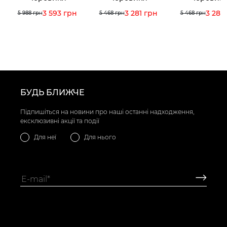
3 593 грн
3 281 грн
3 281
5 988 грн
5 468 грн
5 468 грн
БУДЬ БЛИЖЧЕ
Підпишіться на новини про наші останні надходження,
ексклюзивні акції та події
Для неї
Для нього