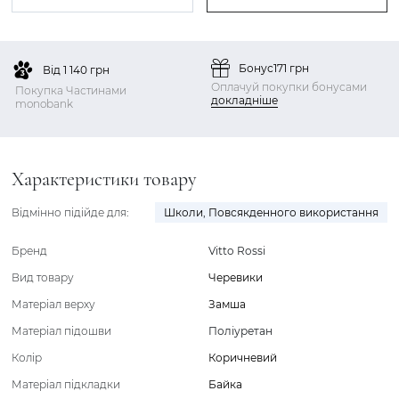
Бонус
171 грн
Від 1 140 грн
Оплачуй покупки бонусами
Покупка Частинами
докладніше
monobank
Характеристики товару
Відмінно підійде для:
Школи
,
Повсякденного використання
Бренд
Vitto Rossi
Вид товару
Черевики
Матеріал верху
Замша
Матеріал підошви
Поліуретан
Колір
Коричневий
Матеріал підкладки
Байка