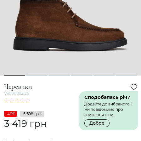
1
2
3
4
5
6
Черевики
VS000092126
Сподобалась річ?
Додайте до вибраного і
ми повідомимо про
-40%
5 698 грн
зниження ціни.
3 419 грн
Добре