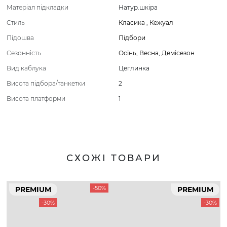
Матеріал підкладки
Натур.шкіра
Стиль
Класика
,
Кежуал
Підошва
Підбори
Сезонність
Осінь
,
Весна
,
Демісезон
Вид каблука
Цеглинка
Висота підбора/танкетки
2
Висота платформи
1
СХОЖІ ТОВАРИ
-50%
PREMIUM
PREMIUM
-30%
-30%