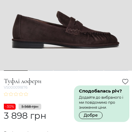
1
2
3
4
5
Туфлі лофери
VS000091876
Сподобалась річ?
Додайте до вибраного і
ми повідомимо про
-30%
5 568 грн
зниження ціни.
3 898 грн
Добре