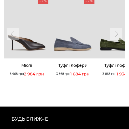
-50%
-50%
Мюлі
Туфлі лофери
Туфлі лофе
2 984 грн
1 684 грн
1 934
5 968 грн
3 368 грн
3 868 грн
БУДЬ БЛИЖЧЕ