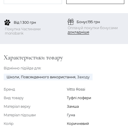
Бонус
195 грн
Від 1 300 грн
Оплачуй покупки бонусами
Покупка Частинами
докладніше
monobank
Характеристики товару
Відмінно підійде для:
Школи
,
Повсякденного використання
,
Заходу
Бренд
Vitto Rossi
Вид товару
Туфлі лофери
Матеріал верху
Замша
Матеріал підошви
Гума
Колір
Коричневий