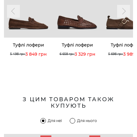
Туфлі лофери
Туфлі лофери
Туфлі лофе
3 849 грн
3 329 грн
3 989
5 498 грн
6 658 грн
5 698 грн
З ЦИМ ТОВАРОМ ТАКОЖ
КУПУЮТЬ
Для неї
Для нього