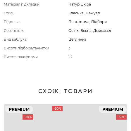
Матеріал підкладки
Натур.шкіра
Стиль
Класика
,
Кежуал
Підошва
Платформа
,
Підбори
Сезонність
Осінь
,
Весна
,
Демісезон
Вид каблука
Цеглинка
Висота підбора/танкетки
3
Висота платформи
1.2
СХОЖІ ТОВАРИ
-50%
PREMIUM
PREMIUM
-30%
-30%