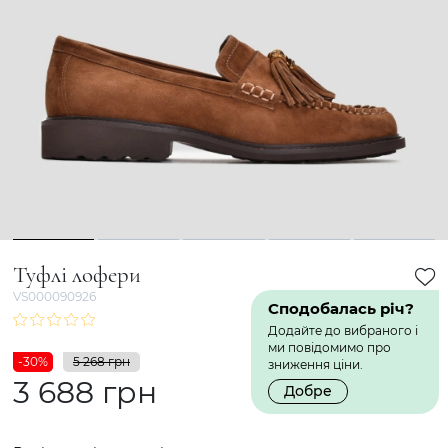
1
2
3
4
5
Туфлі лофери
VS000090926
Сподобалась річ?
Додайте до вибраного і
ми повідомимо про
-30%
5 268 грн
зниження ціни.
3 688 грн
Добре