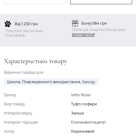
Бонус
184 грн
Від 1 230 грн
Оплачуй покупки бонусами
Покупка Частинами
докладніше
monobank
Характеристики товару
Відмінно підійде для:
Школи
,
Повсякденного використання
,
Заходу
Бренд
Vitto Rossi
Вид товару
Туфлі лофери
Матеріал верху
Замша
Матеріал підошви
Етиленвінілацетат
Колір
Коричневий