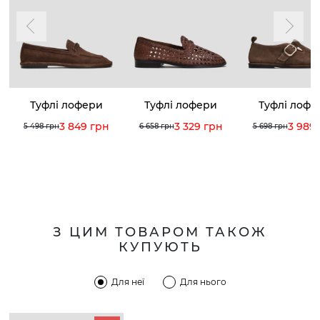
Туфлі лофери
Туфлі лофери
Туфлі лофе
3 849 грн
3 329 грн
3 989
5 498 грн
6 658 грн
5 698 грн
З ЦИМ ТОВАРОМ ТАКОЖ
КУПУЮТЬ
Для неї
Для нього