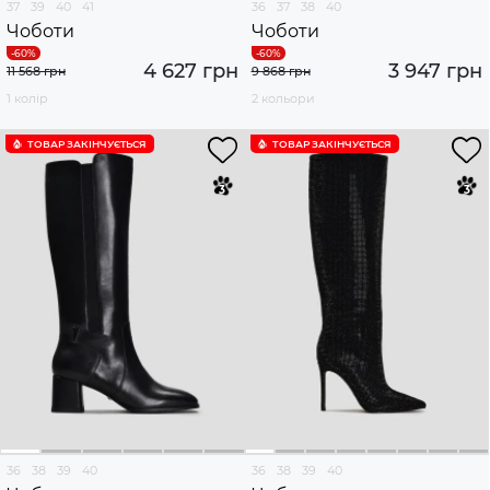
37
39
40
41
36
37
38
40
Чоботи
Чоботи
4 627 грн
3 947 грн
11 568 грн
9 868 грн
1 колір
2 кольори
ТОВАР ЗАКІНЧУЄTЬСЯ
ТОВАР ЗАКІНЧУЄTЬСЯ
36
38
39
40
36
38
39
40