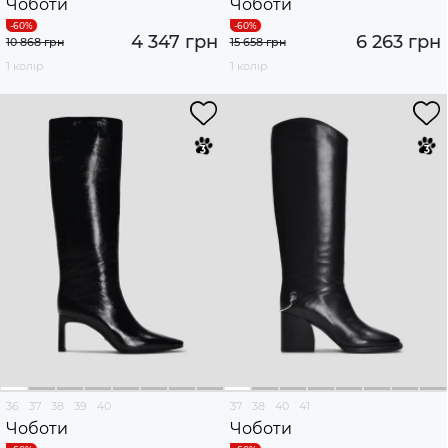
Чоботи
Чоботи
4 347 грн
6 263 грн
10 868 грн
15 658 грн
1 колір
1 колір
36
37
38
39
40
37
38
40
41
Чоботи
Чоботи