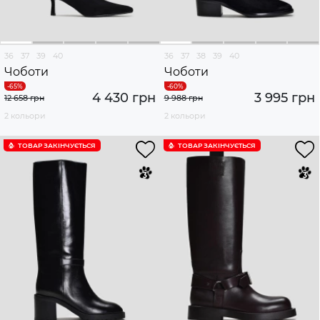
36
37
39
40
36
37
38
39
40
Чоботи
Чоботи
4 430 грн
3 995 грн
12 658 грн
9 988 грн
2 кольори
2 кольори
ТОВАР ЗАКІНЧУЄTЬСЯ
ТОВАР ЗАКІНЧУЄTЬСЯ