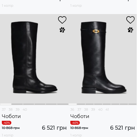
1 колір
1 колір
37
38
39
40
36
37
38
39
40
41
Чоботи
Чоботи
6 521 грн
6 521 грн
10 868 грн
10 868 грн
1 колір
1 колір