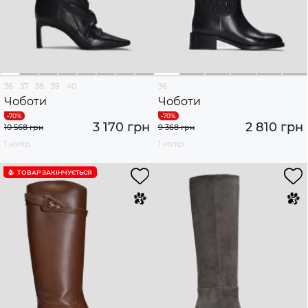
36
37
38
39
40
36
Чоботи
Чоботи
3 170 грн
2 810 грн
10 568 грн
9 368 грн
1 колір
1 колір
ТОВАР ЗАКІНЧУЄTЬСЯ