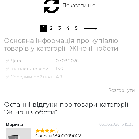
Показати ще
1
2
3
4
5
Основна інформація про купівлю
товарів у категорії "Жіночі чоботи"
✅ Дата
07.08.2026
✅ Кількість товару
146
✅ Середній рейтинг
4.9
✅ Середня ціна
5038 грн
Розгорнути
✅ Найдешевший
2092 грн
товар
Останні відгуки про товари категорії
✅ Найдорожчий
8795 грн
"Жіночі чоботи"
товар
✅
Чоботи VS000092486
Найпопулярніший
Марина
05.06.2026 16:15:35
І
Коричневий
- 5921 грн
товар
Сапоги VS000090621