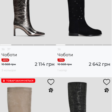
36
37
36
Чоботи
Чоботи
2 114 грн
2 642 грн
10 568 грн
10 568 грн
3 кольори
1 колір
ТОВАР ЗАКІНЧУЄTЬСЯ