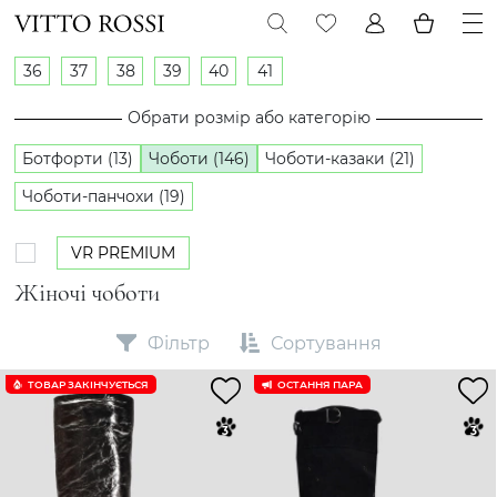
36
37
38
39
40
41
Обрати розмір або категорію
Ботфорти (13)
Чоботи (146)
Чоботи-казаки (21)
Чоботи-панчохи (19)
VR PREMIUM
Жіночі чоботи
Фільтр
Сортування
ТОВАР ЗАКІНЧУЄTЬСЯ
ОСТАННЯ ПАРА