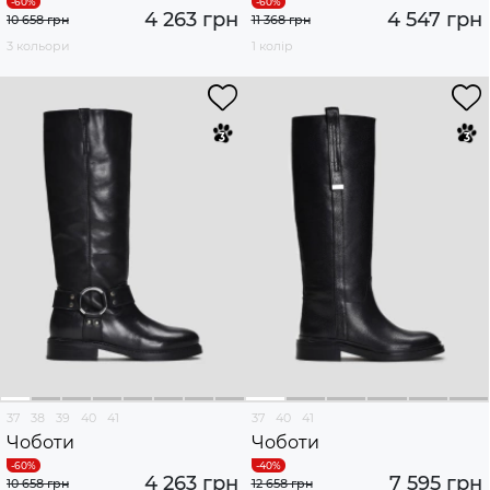
4 263 грн
4 547 грн
10 658 грн
11 368 грн
3 кольори
1 колір
37
38
39
40
41
37
40
41
Чоботи
Чоботи
4 263 грн
7 595 грн
10 658 грн
12 658 грн