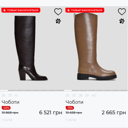
ТОВАР ЗАКІНЧУЄTЬСЯ
ТОВАР ЗАКІНЧУЄTЬСЯ
36
37
41
36
37
38
39
40
Чоботи
Чоботи
6 521 грн
2 665 грн
10 868 грн
10 658 грн
1 колір
1 колір