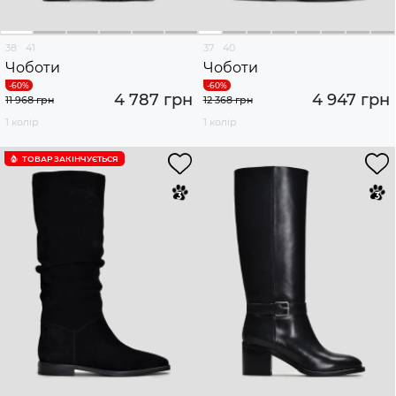
38
41
37
40
Чоботи
Чоботи
4 787 грн
4 947 грн
11 968 грн
12 368 грн
1 колір
1 колір
ТОВАР ЗАКІНЧУЄTЬСЯ