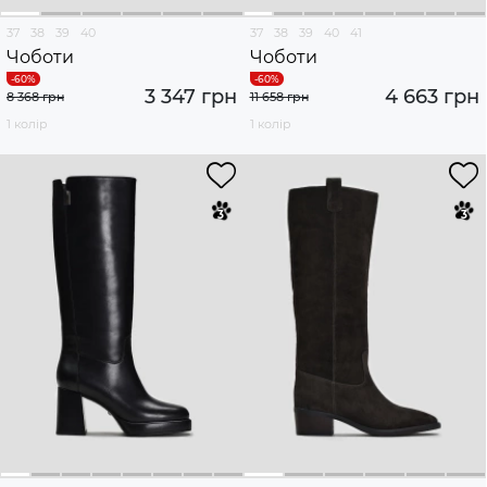
37
38
39
40
37
38
39
40
41
Чоботи
Чоботи
3 347 грн
4 663 грн
8 368 грн
11 658 грн
1 колір
1 колір