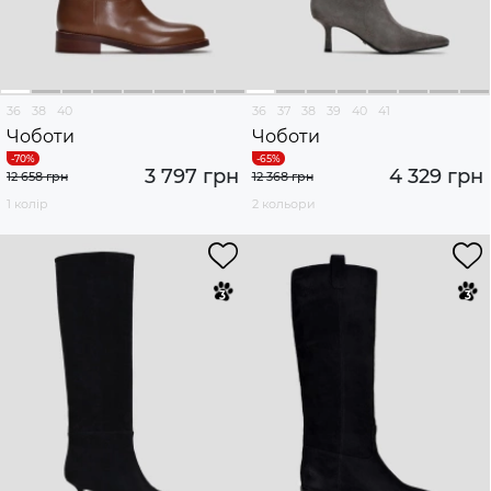
36
38
40
36
37
38
39
40
41
Чоботи
Чоботи
3 797 грн
4 329 грн
12 658 грн
12 368 грн
1 колір
2 кольори