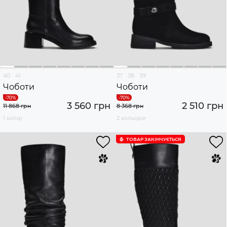
40
41
37
38
39
Чоботи
Чоботи
3 560 грн
2 510 грн
11 868 грн
8 368 грн
1 колір
2 кольори
ТОВАР ЗАКІНЧУЄTЬСЯ