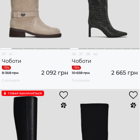
37
41
36
37
38
40
Чоботи
Чоботи
2 092 грн
2 665 грн
8 368 грн
10 658 грн
2 кольори
3 кольори
ТОВАР ЗАКІНЧУЄTЬСЯ