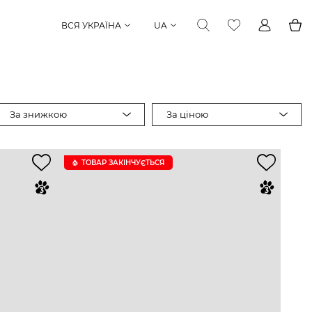
ВСЯ УКРАЇНА
UA
За знижкою
За ціною
ТОВАР ЗАКІНЧУЄTЬСЯ