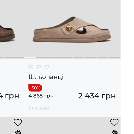
36
37
39
Шльопанці
4 грн
2 434 грн
4 868 грн
2 кольори