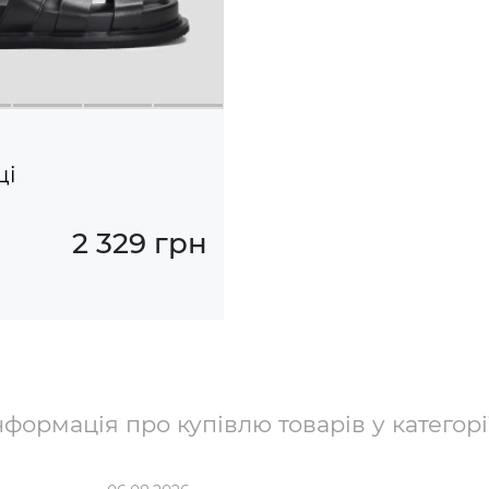
ці
2 329 грн
формація про купівлю товарів у категорі