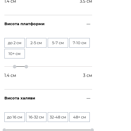
1.4
см
3.5
см
Висота платформи
до 2 см
2-5 см
5-7 см
7-10 см
10+ см
1.4
см
3
см
Висота халяви
до 16 см
16-32 см
32-48 см
48+ см