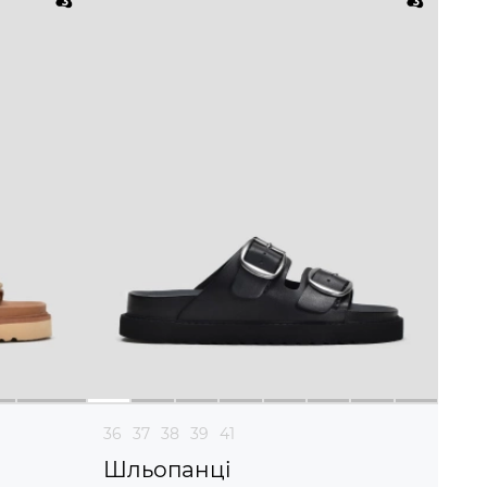
36
37
38
39
41
Шльопанці