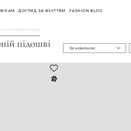
ВІКАМ
ДОГЛЯД ЗА ВЗУТТЯМ
FASHION BLOG
на тракторній підошві
ній підошві
За новизною