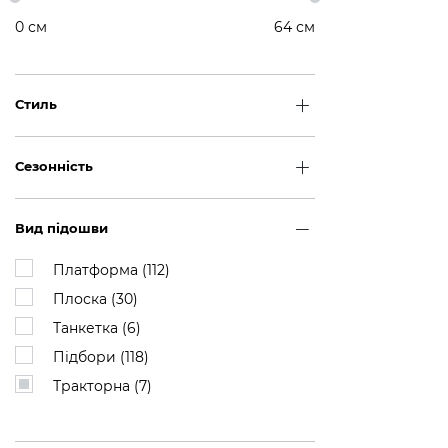
0
см
64
см
Стиль
Сезонність
Вид підошви
Платформа (
112
)
Плоска (
30
)
Танкетка (
6
)
Підбори (
118
)
Тракторна (
7
)