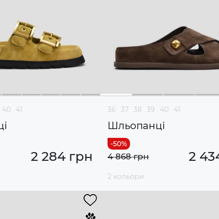
40
41
36
37
38
39
40
41
ці
Шльопанці
2 284 грн
2 43
4 868 грн
2 кольори