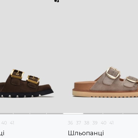
40
41
36
37
38
39
40
41
ці
Шльопанці