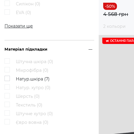
Силікон (
0
)
EVA (
0
)
4 568 грн
Показати ще
2 кольори
ОСТАННЯ ПАР
Матеріал підкладки
Штучна шкіра (
0
)
Мікрофібра (
0
)
Натур.шкіра (
7
)
Натур. хутро (
0
)
Шерсть (
0
)
Текстиль (
0
)
Штучне хутро (
0
)
Євро вовна (
0
)