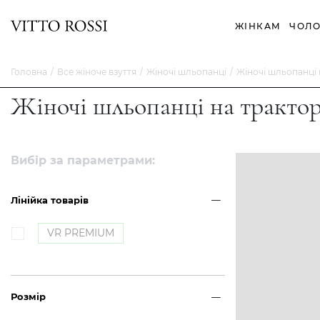
ЖІНКАМ
ЧОЛО
Головна
Все жіноче взуття
Жіночі шльопанці
Жіночі шльопанці 
Жіночі шльопанці на трактор
Вибір за параметрами:
Лінійка товарів
VR PREMIUM
Розмір