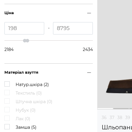
Ціна
-
2184
2434
Матеріал взуття
Натур.шкіра (
2
)
Текстиль (
0
)
Штучна шкіра (
0
)
Нубук (
0
)
36
37
38
39
Лак (
0
)
Шльопан
Замша (
5
)