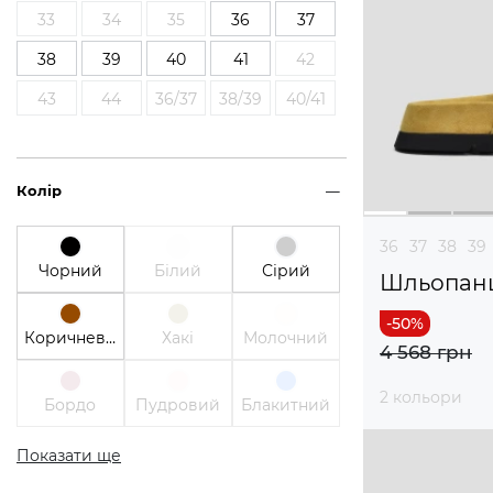
33
34
35
36
37
38
39
40
41
42
43
44
36/37
38/39
40/41
Колір
36
37
38
39
Чорний
Білий
Сірий
Шльопан
Коричневий
Хакі
Молочний
4 568 грн
2 кольори
Бордо
Пудровий
Блакитний
Показати ще