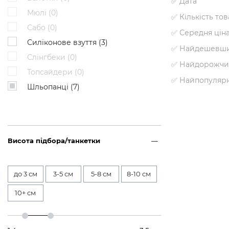
✅ Дата
Мюлі (
0
)
✅ Кількість то
Сабо (
0
)
✅ Середня цін
Силіконове взуття (
3
)
✅ Найдешевши
Слінгбеки (
0
)
✅ Найдорожчи
Топсайдери (
0
)
✅ Найпопуляр
Шльопанці (
7
)
Висота підбора/танкетки
до 3 см
3-5 см
5-8 см
8-10 см
10+ см