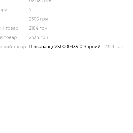
06.08.2026
вару
7
а
2305 грн
й товар
2184 грн
й товар
2434 грн
ніший товар
Шльопанці VS000093510 Чорний
- 2329 грн