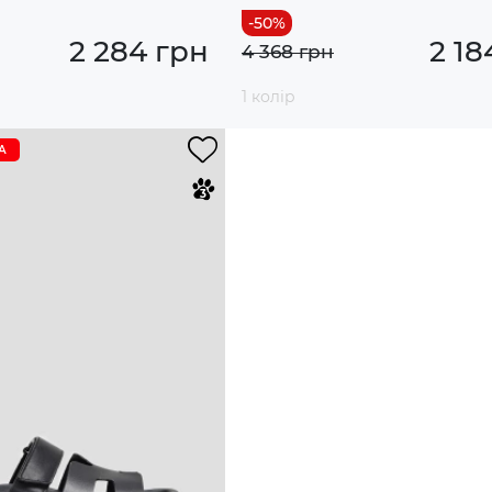
2 284 грн
2 18
4 368 грн
1 колір
А