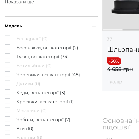
Показати ще
Модель
Еспадрільї (
0
)
37
Босоніжки, всі категорії (
2
)
Шльопан
Туфлі, всі категорії (
34
)
Ботильйони (
0
)
4 658 грн
Черевики, всі категорії (
48
)
1 колір
Дутики (
0
)
Кеди, всі категорії (
3
)
Кросівки, всі категорії (
1
)
Мокасини (
0
)
Основна ін
Чоботи, всі категорії (
7
)
підошві"
Уги (
10
)
Балетки (
0
)