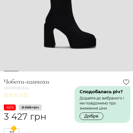
1
2
3
4
5
6
7
8
Чоботи-панчохи
VS000080324
Сподобалась річ?
Додайте до вибраного і
ми повідомимо про
-60%
8 568 грн
зниження ціни.
3 427 грн
Добре