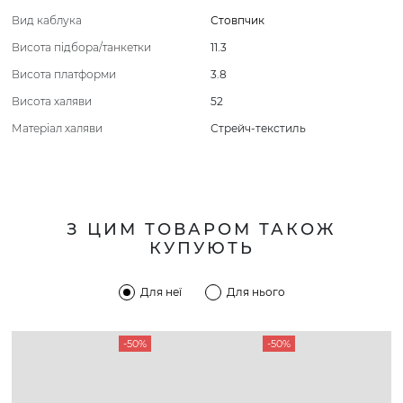
Вид каблука
Стовпчик
Висота підбора/танкетки
11.3
Висота платформи
3.8
Висота халяви
52
Матеріал халяви
Стрейч-текстиль
З ЦИМ ТОВАРОМ ТАКОЖ
КУПУЮТЬ
Для неї
Для нього
-50%
-50%