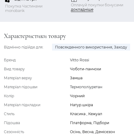
Оплачуй покупки бонусами
Покупка Частинами
докладніше
monobank
Характеристики товару
Відмінно підійде для:
Повсякденного використання
,
Заходу
Бренд
Vitto Rossi
Вид товару
Чоботи-панчохи
Матеріал верху
Замша
Матеріал підошви
Термополіуретан
Колір
Чорний
Матеріал підкладки
Натур.шкіра
Стиль
Класика
,
Кежуал
Підошва
Платформа
,
Підбори
Сезонність
Осінь
,
Весна
,
Демісезон